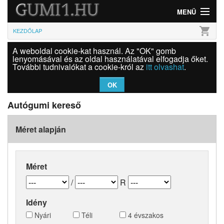
MENÜ
shopping_cart
KEZDŐLAP
Gumi
A weboldal cookie-kat használ. Az "OK" gomb
Felni
lenyomásával és az oldal használatával elfogadja őket.
További tudnivalókat a cookie-król az
itt olvashat
.
Információk
OK
Szolgáltatások
Autógumi kereső
Bejelentkezés
Méret alapján
Méret
/
R
Idény
Nyári
Téli
4 évszakos