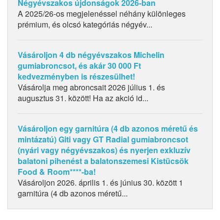
Négyévszakos újdonságok 2026-ban
A 2025/26-os megjelenéssel néhány különleges
prémium, és olcsó kategóriás négyév...
Vásároljon 4 db négyévszakos Michelin
gumiabroncsot, és akár 30 000 Ft
kedvezményben is részesülhet!
Vásárolja meg abroncsait 2026 július 1. és
augusztus 31. között! Ha az akció id...
Vásároljon egy garnitúra (4 db azonos méretű és
mintázatú) Giti vagy GT Radial gumiabroncsot
(nyári vagy négyévszakos) és nyerjen exkluzív
balatoni pihenést a balatonszemesi Kistücsök
Food & Room****-ba!
Vásároljon 2026. április 1. és június 30. között 1
garnitúra (4 db azonos méretű...