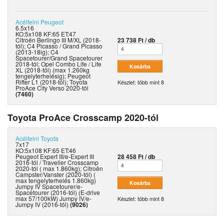
Acélfelni
Peugeot
6.5x16
KO:5x108 KF:65 ET:47
Citroën Berlingo III M/XL (2018-
23 738 Ft / db
tól); C4 Picasso / Grand Picasso
(2013-18ig); C4
Spacetourer/Grand Spacetourer
2018-tól; Opel Combo Life / Life
XL (2018-tól) (max 1.260kg
tengelyterhelésig); Peugeot
Rifter L1 (2018-tól); Toyota
Készlet: több mint 8
ProAce City Verso 2020-tól
(7460)
Toyota ProAce Crosscamp 2020-tól
Acélfelni
Toyota
7x17
KO:5x108 KF:65 ET:46
Peugeot Expert III/e-Expert III
28 458 Ft / db
2016-tól / Traveller Crosscamp
2020-tól ( max 1.860kg); Citroën
Campster/Vanster (2020-tól) (
max tengelyterhelés 1.860kg)
Jumpy IV Spacetourer/e-
Spacetourer (2016-tól) (E-drive
max 57/100kW) Jumpy IV/e-
Készlet: több mint 8
Jumpy IV (2016-tól)
(9026)