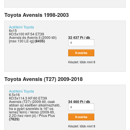
Toyota Avensis 1998-2003
Acélfelni
Toyota
6x15
KO:5x100 KF:54 ET:39
Avensis és Avenis II (2000-től)
32 437 Ft / db
[max 130 LE-ig]
(8435)
Készlet: több mint 8
Toyota Avensis (T27) 2009-2018
Acélfelni
Toyota
6.5x16
KO:5x114.3 KF:60 ET:39
Avensis (T27) (2009-től, csak
34 460 Ft / db
abban az esetben alkalmazható,
ha a gyári szerelés is 16"-os
lemez felni) / Verso (2009-től,
2.2D-hez nem jó) / Prius Plus
(7625)
Készlet: több mint 8