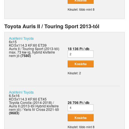
Készlet: több mint 8
Toyota Auris II / Touring Sport 2013-tól
Acélfelni
Toyota
6x15
KO:5x114.3 KF:60 ET:39
Auris II / Touring Sport (2013-tól)
18 136 Ft / db
max. 73 kw-ig, hybrid kivitelre
nem jó
(7580)
Készlet: 2
Acélfelni
Toyota
6.5x16
KO:5x114.3 KF:60 ET:45
Toyota Corolla (2014-2018) /
26 706 Ft / db
Auris II (2013-tól Hybrid kivitelre
nem jó) / Yaris IV Cross 2021-től
(9683)
Készlet: több mint 8