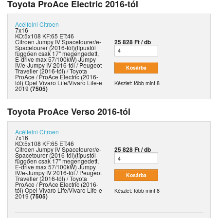
Toyota ProAce Electric 2016-tól
Acélfelni
Citroen
7x16
KO:5x108 KF:65 ET:46
Citroen Jumpy IV Spacetourer/e-
25 828 Ft / db
Spacetourer (2016-tól)(típustól
függően csak 17" megengedett,
E-drive max 57/100kW) Jumpy
IV/e-Jumpy IV 2016-tól / Peugeot
Traveller (2016-tól) / Toyota
ProAce / ProAce Electric (2016-
tól) Opel Vivaro Life/Vivaro Life-e
Készlet: több mint 8
2019
(7505)
Toyota ProAce Verso 2016-tól
Acélfelni
Citroen
7x16
KO:5x108 KF:65 ET:46
Citroen Jumpy IV Spacetourer/e-
25 828 Ft / db
Spacetourer (2016-tól)(típustól
függően csak 17" megengedett,
E-drive max 57/100kW) Jumpy
IV/e-Jumpy IV 2016-tól / Peugeot
Traveller (2016-tól) / Toyota
ProAce / ProAce Electric (2016-
tól) Opel Vivaro Life/Vivaro Life-e
Készlet: több mint 8
2019
(7505)