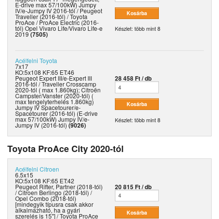
E-drive max 57/100kW) Jumpy
IV/e-Jumpy IV 2016-tól / Peugeot
Traveller (2016-tól) / Toyota
ProAce / ProAce Electric (2016-
tól) Opel Vivaro Life/Vivaro Life-e
Készlet: több mint 8
2019
(7505)
Acélfelni
Toyota
7x17
KO:5x108 KF:65 ET:46
Peugeot Expert III/e-Expert III
28 458 Ft / db
2016-tól / Traveller Crosscamp
2020-tól ( max 1.860kg); Citroën
Campster/Vanster (2020-tól) (
max tengelyterhelés 1.860kg)
Jumpy IV Spacetourer/e-
Spacetourer (2016-tól) (E-drive
max 57/100kW) Jumpy IV/e-
Készlet: több mint 8
Jumpy IV (2016-tól)
(9026)
Toyota ProAce City 2020-tól
Acélfelni
Citroen
6.5x15
KO:5x108 KF:65 ET:42
Peugeot Rifter, Partner (2018-tól)
20 815 Ft / db
/ Citroen Berlingo (2018-tól) /
Opel Combo (2018-tól)
[mindegyik típusra csak akkor
alkalmazható, ha a gyári
szerelés is 15"] / Toyota ProAce