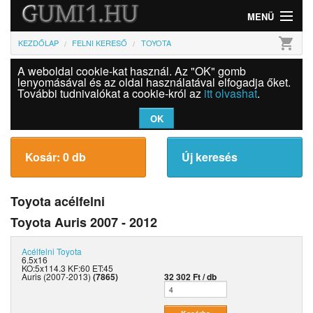
MENÜ
shopping_cart
KEZDŐLAP
FELNI KERESŐ
TOYOTA
Gumi
A weboldal cookie-kat használ. Az "OK" gomb
Felni
lenyomásával és az oldal használatával elfogadja őket.
További tudnivalókat a cookie-król az
itt olvashat
.
Információk
OK
Szolgáltatások
Kosár: 0 db
Új keresés
Bejelentkezés
Toyota acélfelni
Toyota Auris 2007 - 2012
Acélfelni
Toyota
6.5x16
KO:5x114.3 KF:60 ET:45
Auris (2007-2013)
(7865)
32 302 Ft / db