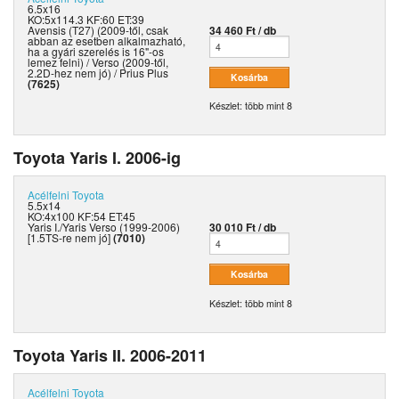
6.5x16
KO:5x114.3 KF:60 ET:39
Avensis (T27) (2009-től, csak
34 460 Ft / db
abban az esetben alkalmazható,
ha a gyári szerelés is 16"-os
lemez felni) / Verso (2009-től,
2.2D-hez nem jó) / Prius Plus
(7625)
Készlet: több mint 8
Toyota Yaris I. 2006-ig
Acélfelni
Toyota
5.5x14
KO:4x100 KF:54 ET:45
Yaris I./Yaris Verso (1999-2006)
30 010 Ft / db
[1.5TS-re nem jó]
(7010)
Készlet: több mint 8
Toyota Yaris II. 2006-2011
Acélfelni
Toyota