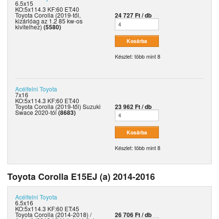
6.5x15
KO:5x114.3 KF:60 ET:40
Toyota Corolla (2019-től,
24 727 Ft / db
kizárlóag az 1.2 85 kw-os
kivitelhez)
(5580)
Készlet: több mint 8
Acélfelni
Toyota
7x16
KO:5x114.3 KF:60 ET:40
Toyota Corolla (2019-től) Suzuki
23 962 Ft / db
Swace 2020-tól
(8683)
Készlet: több mint 8
Toyota Corolla E15EJ (a) 2014-2016
Acélfelni
Toyota
6.5x16
KO:5x114.3 KF:60 ET:45
Toyota Corolla (2014-2018) /
26 706 Ft / db