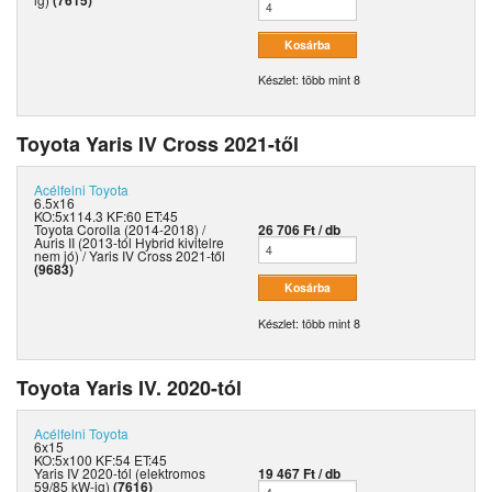
(7615)
Készlet: több mint 8
Toyota Yaris IV Cross 2021-től
Acélfelni
Toyota
6.5x16
KO:5x114.3 KF:60 ET:45
Toyota Corolla (2014-2018) /
26 706 Ft / db
Auris II (2013-tól Hybrid kivitelre
nem jó) / Yaris IV Cross 2021-től
(9683)
Készlet: több mint 8
Toyota Yaris IV. 2020-tól
Acélfelni
Toyota
6x15
KO:5x100 KF:54 ET:45
Yaris IV 2020-tól (elektromos
19 467 Ft / db
59/85 kW-ig)
(7616)