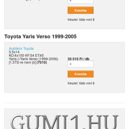
Készlet: több mint 8
Toyota Yaris Verso 1999-2005
Acélfelni
Toyota
5.5x14
KO:4x100 KF:54 ET:45
Yaris I./Yaris Verso (1999-2006)
30 010 Ft / db
[1.5TS-re nem jó]
(7010)
Készlet: több mint 8