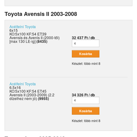
Toyota Avensis II 2003-2008
Acélfelni
Toyota
6x15
KO:5x100 KF:54 ET:39
Avensis és Avenis II (2000-től)
32 437 Ft / db
[max 130 LE-ig]
(8435)
Készlet: több mint 8
Acélfelni
Toyota
6.5x16
KO:5x100 KF:54 ET:45
Avensis II (2003-2009) (2.2
34 326 Ft / db
dízelhez nem jó)
(9955)
Készlet: több mint 8