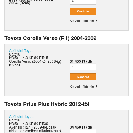
2004)
(9285)
Készlet: több mint 8
Toyota Corolla Verso (R1) 2004-2009
Acélfelni
Toyota
6.5x16
KO:5x114.3 KF:60 ET:45
Corolla Verso (2004-től 2008-ig)
31 455 Ft / db
(9265)
Készlet: több mint 8
Toyota Prius Plus Hybrid 2012-től
Acélfelni
Toyota
6.5x16
KO:5x114.3 KF:60 ET:39
Avensis (T27) (2009-től, csak
34 460 Ft / db
abban az esetben alkalmazható,