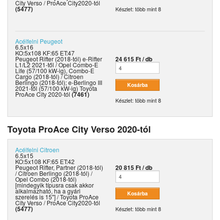
City Verso / ProAce City2020-tól
(5477)
Készlet: több mint 8
Acélfelni
Peugeot
6.5x16
KO:5x108 KF:65 ET:47
Peugeot Rifter (2018-tól) e-Rifter
24 615 Ft / db
L1/L2 2021-től / Opel Combo-E
Life (57/100 kW-ig), Combo-E
Cargo (2018-tól) / Citroen
Berlingo (2018-tól); e-Berlingo III
2021-től (57/100 kW-ig) Toyota
ProAce City 2020-tól
(7461)
Készlet: több mint 8
Toyota ProAce City Verso 2020-tól
Acélfelni
Citroen
6.5x15
KO:5x108 KF:65 ET:42
Peugeot Rifter, Partner (2018-tól)
20 815 Ft / db
/ Citroen Berlingo (2018-tól) /
Opel Combo (2018-tól)
[mindegyik típusra csak akkor
alkalmazható, ha a gyári
szerelés is 15"] / Toyota ProAce
City Verso / ProAce City2020-tól
(5477)
Készlet: több mint 8