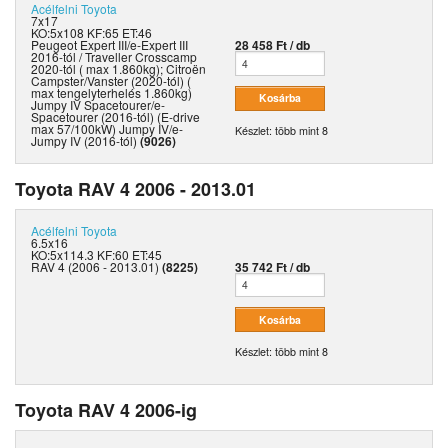
Acélfelni
Toyota
7x17
KO:5x108 KF:65 ET:46
Peugeot Expert III/e-Expert III
28 458 Ft / db
2016-tól / Traveller Crosscamp
2020-tól ( max 1.860kg); Citroën
Campster/Vanster (2020-tól) (
max tengelyterhelés 1.860kg)
Jumpy IV Spacetourer/e-
Spacetourer (2016-tól) (E-drive
max 57/100kW) Jumpy IV/e-
Készlet: több mint 8
Jumpy IV (2016-tól)
(9026)
Toyota RAV 4 2006 - 2013.01
Acélfelni
Toyota
6.5x16
KO:5x114.3 KF:60 ET:45
RAV 4 (2006 - 2013.01)
(8225)
35 742 Ft / db
Készlet: több mint 8
Toyota RAV 4 2006-ig