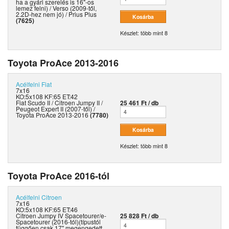
ha a gyári szerelés is 16"-os
lemez felni) / Verso (2009-től,
2.2D-hez nem jó) / Prius Plus
(7625)
Készlet: több mint 8
Toyota ProAce 2013-2016
Acélfelni
Fiat
7x16
KO:5x108 KF:65 ET:42
Fiat Scudo II / Citroen Jumpy II /
25 461 Ft / db
Peugeot Expert II (2007-től) /
Toyota ProAce 2013-2016
(7780)
Készlet: több mint 8
Toyota ProAce 2016-tól
Acélfelni
Citroen
7x16
KO:5x108 KF:65 ET:46
Citroen Jumpy IV Spacetourer/e-
25 828 Ft / db
Spacetourer (2016-tól)(típustól
függően csak 17" megengedett,