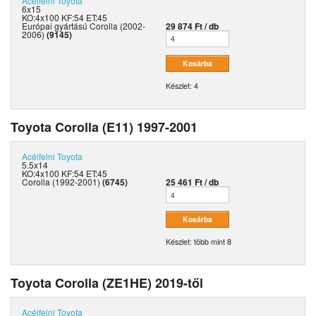
Acélfelni
Toyota
6x15
KO:4x100 KF:54 ET:45
Európai gyártású Corolla (2002-
29 874 Ft / db
2006)
(9145)
Készlet: 4
Toyota Corolla (E11) 1997-2001
Acélfelni
Toyota
5.5x14
KO:4x100 KF:54 ET:45
Corolla (1992-2001)
(6745)
25 461 Ft / db
Készlet: több mint 8
Toyota Corolla (ZE1HE) 2019-től
Acélfelni
Toyota