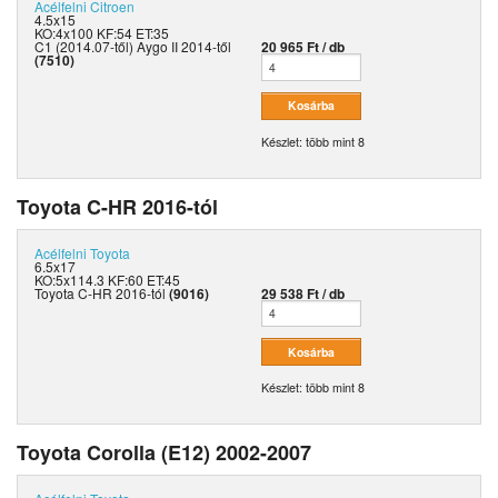
Acélfelni
Citroen
4.5x15
KO:4x100 KF:54 ET:35
C1 (2014.07-től) Aygo II 2014-től
20 965 Ft / db
(7510)
Készlet: több mint 8
Toyota C-HR 2016-tól
Acélfelni
Toyota
6.5x17
KO:5x114.3 KF:60 ET:45
Toyota C-HR 2016-tól
(9016)
29 538 Ft / db
Készlet: több mint 8
Toyota Corolla (E12) 2002-2007