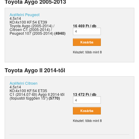
Toyota Aygo 2005-2013
Acélfelni
Peugeot
4.5x14
KO:4x100 KF:54 ET:39
Toyota Aygo (2005-2014) /
16 469 Ft / db
Citroen C1 (2005-2014) /
Peugeot 107 (2005-2014)
(4940)
Készlet: több mint 8
Toyota Aygo II 2014-től
Acélfelni
Citroen
4.5x14
KO:4x100 KF:54 ET:35
C1 (2014.07-től) Aygo II 2014-től
13 472 Ft / db
(tíopustól függően 15")
(5770)
Készlet: több mint 8