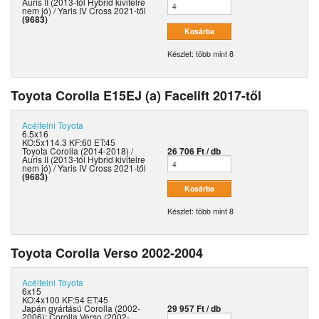
Auris II (2013-tól Hybrid kivitelre
nem jó) / Yaris IV Cross 2021-től
(9683)
Készlet: több mint 8
Toyota Corolla E15EJ (a) Facelift 2017-től
Acélfelni
Toyota
6.5x16
KO:5x114.3 KF:60 ET:45
Toyota Corolla (2014-2018) /
26 706 Ft / db
Auris II (2013-tól Hybrid kivitelre
nem jó) / Yaris IV Cross 2021-től
(9683)
Készlet: több mint 8
Toyota Corolla Verso 2002-2004
Acélfelni
Toyota
6x15
KO:4x100 KF:54 ET:45
Japán gyártású Corolla (2002-
29 957 Ft / db
2006); Corolla Verso (2002-