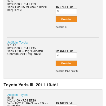
5x14
KO:4x100 KF:54 ET:39
Yaris II. (2005-től, csak 1.0VVTi-
16 876 Ft / db
hez)
(5710)
Készlet: 3
Acélfelni
Toyota
5.5x15
KO:4x100 KF:54 ET:45
Yaris II (2005-től) / Daihatsu
22 464 Ft / db
Charade (2011-től)
(7890)
Készlet: több mint 8
Toyota Yaris III. 2011.10-től
Acélfelni
Toyota
5x15
KO:4x100 KF:54 ET:39
Yaris III (2011.10-től max.82kw-
19 467 Ft / db
ig)