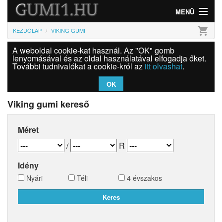
MENÜ
shopping_cart
KEZDŐLAP
VIKING GUMI
Gumi
A weboldal cookie-kat használ. Az "OK" gomb
Felni
lenyomásával és az oldal használatával elfogadja őket.
További tudnivalókat a cookie-król az
itt olvashat
.
Információk
OK
Szolgáltatások
Viking gumi kereső
Bejelentkezés
Méret
/
R
Idény
Nyári
Téli
4 évszakos