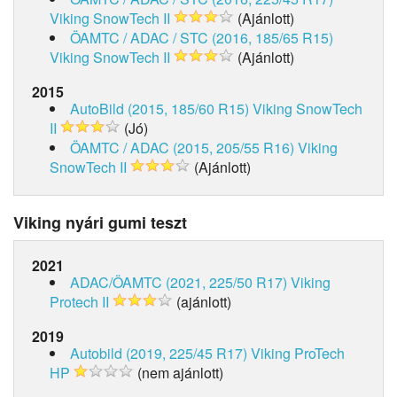
Viking SnowTech II
(Ajánlott)
ÖAMTC / ADAC / STC (2016, 185/65 R15)
Viking SnowTech II
(Ajánlott)
2015
AutoBild (2015, 185/60 R15)
Viking SnowTech
II
(Jó)
ÖAMTC / ADAC (2015, 205/55 R16)
Viking
SnowTech II
(Ajánlott)
Viking nyári gumi teszt
2021
ADAC/ÖAMTC (2021, 225/50 R17)
Viking
Protech II
(ajánlott)
2019
Autobild (2019, 225/45 R17)
Viking ProTech
HP
(nem ajánlott)