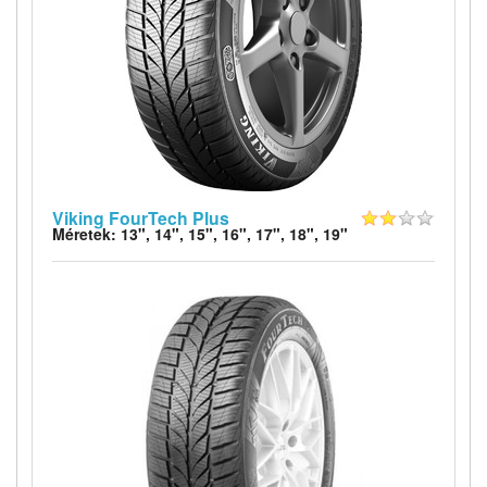
Viking FourTech Plus
Méretek: 13", 14", 15", 16", 17", 18", 19"