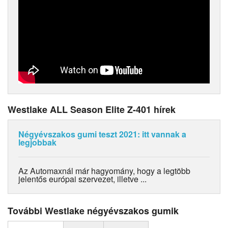
Westlake ALL Season Elite Z-401 hírek
Négyévszakos gumi teszt 2021: itt vannak a
legjobbak
Az Automaxnál már hagyomány, hogy a legtöbb
jelentős európai szervezet, illetve ...
További Westlake négyévszakos gumik