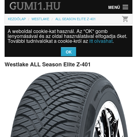
MENÜ
shopping_cart
KEZDŐLAP
WESTLAKE
ALL SEASON ELITE Z-401
Gumi
A weboldal cookie-kat használ. Az "OK" gomb
Felni
lenyomásával és az oldal használatával elfogadja őket.
További tudnivalókat a cookie-król az
itt olvashat
.
Információk
OK
Szolgáltatások
Westlake ALL Season Elite Z-401
Bejelentkezés