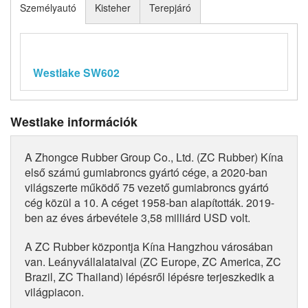
Személyautó
Kisteher
Terepjáró
Westlake SW602
Westlake információk
A Zhongce Rubber Group Co., Ltd. (ZC Rubber) Kína
első számú gumiabroncs gyártó cége, a 2020-ban
világszerte működő 75 vezető gumiabroncs gyártó
cég közül a 10. A céget 1958-ban alapították. 2019-
ben az éves árbevétele 3,58 milliárd USD volt.
A ZC Rubber központja Kína Hangzhou városában
van. Leányvállalataival (ZC Europe, ZC America, ZC
Brazil, ZC Thailand) lépésről lépésre terjeszkedik a
világpiacon.