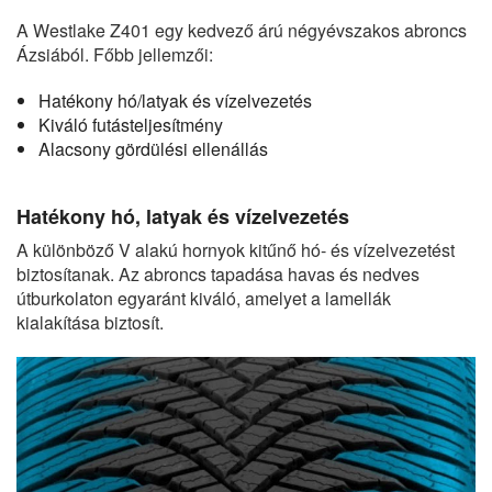
A Westlake Z401 egy kedvező árú négyévszakos abroncs
Ázsiából. Főbb jellemzői:
Hatékony hó/latyak és vízelvezetés
Kiváló futásteljesítmény
Alacsony gördülési ellenállás
Hatékony hó, latyak és vízelvezetés
A különböző V alakú hornyok kitűnő hó- és vízelvezetést
biztosítanak. Az abroncs tapadása havas és nedves
útburkolaton egyaránt kiváló, amelyet a lamellák
kialakítása biztosít.