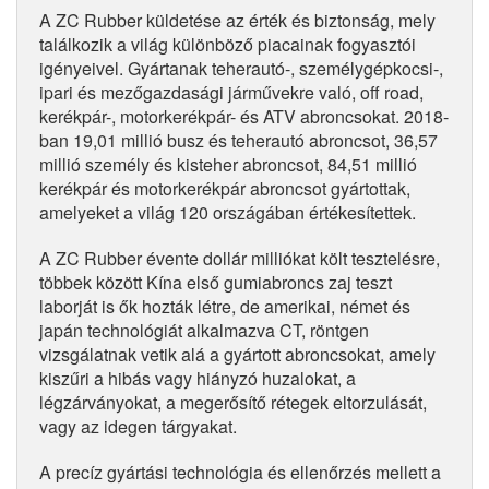
A ZC Rubber küldetése az érték és biztonság, mely
találkozik a világ különböző piacainak fogyasztói
igényeivel. Gyártanak teherautó-, személygépkocsi-,
ipari és mezőgazdasági járművekre való, off road,
kerékpár-, motorkerékpár- és ATV abroncsokat. 2018-
ban 19,01 millió busz és teherautó abroncsot, 36,57
millió személy és kisteher abroncsot, 84,51 millió
kerékpár és motorkerékpár abroncsot gyártottak,
amelyeket a világ 120 országában értékesítettek.
A ZC Rubber évente dollár milliókat költ tesztelésre,
többek között Kína első gumiabroncs zaj teszt
laborját is ők hozták létre, de amerikai, német és
japán technológiát alkalmazva CT, röntgen
vizsgálatnak vetik alá a gyártott abroncsokat, amely
kiszűri a hibás vagy hiányzó huzalokat, a
légzárványokat, a megerősítő rétegek eltorzulását,
vagy az idegen tárgyakat.
A precíz gyártási technológia és ellenőrzés mellett a