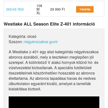
108
265/45 R20
W
29 990 Ft
Vásárlás
XL
Westlake ALL Season Elite Z-401 információ
Kategória: olcsó
Szezon:
négyévszakos gumi
A Westlake z-401 egy alsó kategóriás négyévszakos
abroncs ázsiából, mely a teszteken meglepően jól
szerepel. A különböző V alakú hornyok kitűnő hó- és
vízelvezetést biztosítanak. A speciális futófelületi
összetételnek köszönhetően hosszabb az abroncs
élettartama. Az abroncs tapadása havas és nedves
útburkolaton egyaránt kiváló, amelyet a lamellák
kialakítása biztosít.