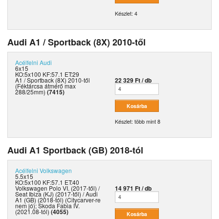
Készlet: 4
Audi A1 / Sportback (8X) 2010-től
Acélfelni
Audi
6x15
KO:5x100 KF:57.1 ET:29
A1 / Sportback (8X) 2010-től
22 329 Ft / db
(Féktárcsa átmérő max
288/25mm)
(7415)
Készlet: több mint 8
Audi A1 Sportback (GB) 2018-tól
Acélfelni
Volkswagen
5.5x15
KO:5x100 KF:57.1 ET:40
Volkswagen Polo VI. (2017-től) /
14 971 Ft / db
Seat Ibiza (KJ) (2017-től) / Audi
A1 (GB) (2018-tól) (Citycarver-re
nem jó); Skoda Fabia IV.
(2021.08-tól)
(4055)