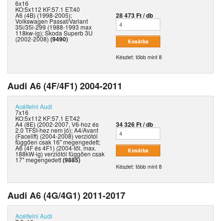
6x16
KO:5x112 KF:57.1 ET:40
A6 (4B) (1998-2005);
28 473 Ft / db
Volkswagen Passat/Variant
35i/35i-299 (1988-1993 max
118kw-ig); Skoda Superb 3U
(2002-2008)
(9490)
Készlet: több mint 8
Audi A6 (4F/4F1) 2004-2011
Acélfelni
Audi
7x16
KO:5x112 KF:57.1 ET:42
A4 (8E) (2002-2007, V6-hoz és
34 326 Ft / db
2.0 TFSI-hez nem jó); A4/Avant
(Facelift) (2004-2008) verziótól
függően csak 16" megengedett;
A6 (4F és 4F1) (2004-től, max.
188kW-ig) verziótól függően csak
17" megengedett
(9885)
Készlet: több mint 8
Audi A6 (4G/4G1) 2011-2017
Acélfelni
Audi