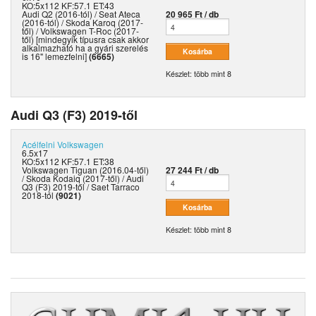
KO:5x112 KF:57.1 ET:43
Audi Q2 (2016-tól) / Seat Ateca
20 965 Ft / db
(2016-tól) / Skoda Karoq (2017-
től) / Volkswagen T-Roc (2017-
től) [mindegyik típusra csak akkor
alkalmazható ha a gyári szerelés
is 16" lemezfelni]
(6665)
Készlet: több mint 8
Audi Q3 (F3) 2019-től
Acélfelni
Volkswagen
6.5x17
KO:5x112 KF:57.1 ET:38
Volkswagen Tiguan (2016.04-től)
27 244 Ft / db
/ Skoda Kodaiq (2017-től) / Audi
Q3 (F3) 2019-től / Saet Tarraco
2018-tól
(9021)
Készlet: több mint 8