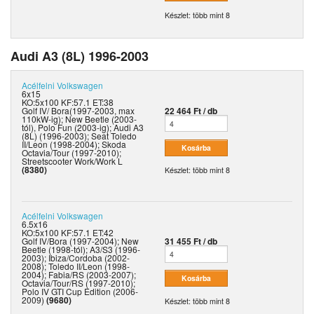
Készlet: több mint 8
Audi A3 (8L) 1996-2003
Acélfelni
Volkswagen
6x15
KO:5x100 KF:57.1 ET:38
Golf IV/ Bora(1997-2003, max
22 464 Ft / db
110kW-ig); New Beetle (2003-
tól), Polo Fun (2003-ig); Audi A3
(8L) (1996-2003); Seat Toledo
II/Leon (1998-2004); Skoda
Octavia/Tour (1997-2010);
Streetscooter Work/Work L
(8380)
Készlet: több mint 8
Acélfelni
Volkswagen
6.5x16
KO:5x100 KF:57.1 ET:42
Golf IV/Bora (1997-2004); New
31 455 Ft / db
Beetle (1998-tól); A3/S3 (1996-
2003); Ibiza/Cordoba (2002-
2008); Toledo II/Leon (1998-
2004); Fabia/RS (2003-2007);
Octavia/Tour/RS (1997-2010);
Polo IV GTI Cup Edition (2006-
2009)
(9680)
Készlet: több mint 8