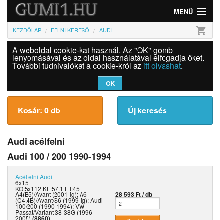
MENÜ
shopping_cart
KEZDŐLAP
FELNI KERESŐ
AUDI
Gumi
A weboldal cookie-kat használ. Az "OK" gomb
Felni
lenyomásával és az oldal használatával elfogadja őket.
További tudnivalókat a cookie-król az
itt olvashat
.
Információk
OK
Szolgáltatások
Kosár: 0 db
Új keresés
Bejelentkezés
Audi acélfelni
Audi 100 / 200 1990-1994
Acélfelni
Audi
6x15
KO:5x112 KF:57.1 ET:45
A4(B5)/Avant (2001-ig); A6
28 593 Ft / db
(C4,4B)/Avant/S6 (1999-ig); Audi
100/200 (1990-1994); VW
Passat/Variant 38-38G (1996-
2005)
(8860)