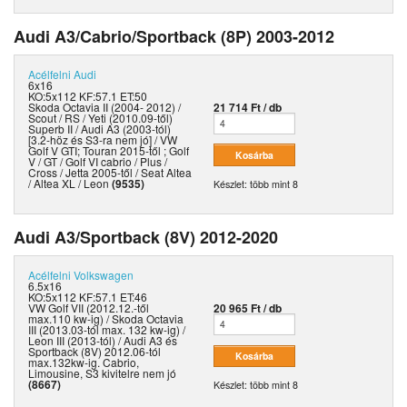
Audi A3/Cabrio/Sportback (8P) 2003-2012
Acélfelni
Audi
6x16
KO:5x112 KF:57.1 ET:50
Skoda Octavia II (2004- 2012) /
21 714 Ft / db
Scout / RS / Yeti (2010.09-től)
Superb II / Audi A3 (2003-tól)
[3.2-höz és S3-ra nem jó] / VW
Golf V GTI; Touran 2015-től ; Golf
V / GT / Golf VI cabrio / Plus /
Cross / Jetta 2005-től / Seat Altea
/ Altea XL / Leon
(9535)
Készlet: több mint 8
Audi A3/Sportback (8V) 2012-2020
Acélfelni
Volkswagen
6.5x16
KO:5x112 KF:57.1 ET:46
VW Golf VII (2012.12.-től
20 965 Ft / db
max.110 kw-ig) / Skoda Octavia
III (2013.03-tól max. 132 kw-ig) /
Leon III (2013-tól) / Audi A3 és
Sportback (8V) 2012.06-tól
max.132kw-ig. Cabrio,
Limousine, S3 kivitelre nem jó
(8667)
Készlet: több mint 8