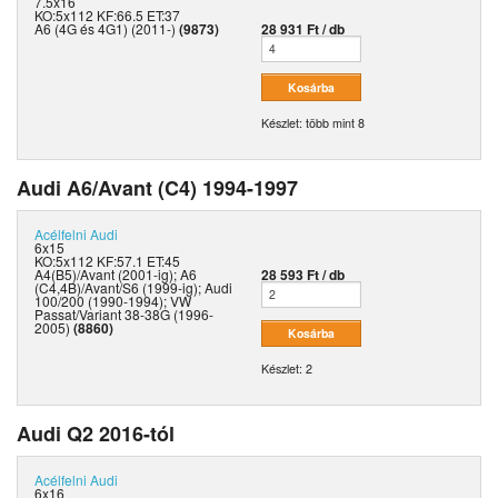
7.5x16
KO:5x112 KF:66.5 ET:37
A6 (4G és 4G1) (2011-)
(9873)
28 931 Ft / db
Készlet: több mint 8
Audi A6/Avant (C4) 1994-1997
Acélfelni
Audi
6x15
KO:5x112 KF:57.1 ET:45
A4(B5)/Avant (2001-ig); A6
28 593 Ft / db
(C4,4B)/Avant/S6 (1999-ig); Audi
100/200 (1990-1994); VW
Passat/Variant 38-38G (1996-
2005)
(8860)
Készlet: 2
Audi Q2 2016-tól
Acélfelni
Audi
6x16