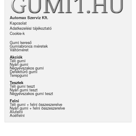
Automax Szerviz Kft.
Kapcsolat
Adatkezelési tájékoztató
Cookie-k
Gumi kereső
Gumiabroncs méretek
Váltóméret
Akciók
Téli gumi
Nyári gumi
Négyévszakos gumi
Defekttűrő gumi
Terepgumi
Tesztek
Téli gumi teszt
Nyári gumi teszt
Négyévszakos gumi teszt
Felni
Téli gumi + felni összeszerelve
Nyári gumi + felni összeszerelve
Alufelni
Acélfelni