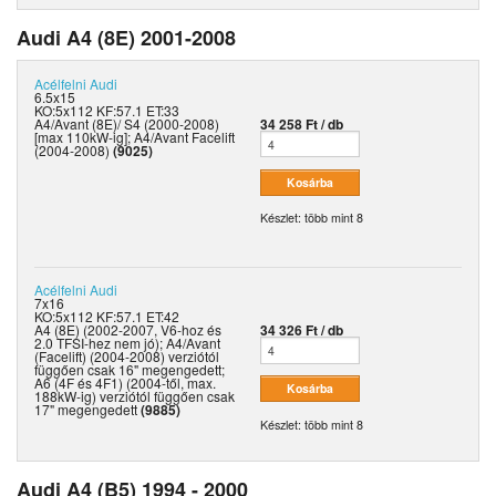
Audi A4 (8E) 2001-2008
Acélfelni
Audi
6.5x15
KO:5x112 KF:57.1 ET:33
A4/Avant (8E)/ S4 (2000-2008)
34 258 Ft / db
[max 110kW-ig]; A4/Avant Facelift
(2004-2008)
(9025)
Készlet: több mint 8
Acélfelni
Audi
7x16
KO:5x112 KF:57.1 ET:42
A4 (8E) (2002-2007, V6-hoz és
34 326 Ft / db
2.0 TFSI-hez nem jó); A4/Avant
(Facelift) (2004-2008) verziótól
függően csak 16" megengedett;
A6 (4F és 4F1) (2004-től, max.
188kW-ig) verziótól függően csak
17" megengedett
(9885)
Készlet: több mint 8
Audi A4 (B5) 1994 - 2000