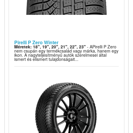
Pirelli P Zero Winter
Méretek: 18", 19", 20", 21", 22", 23"
- APirelli P Zero
nem csupán egy termékcsalád vagy márka, hanem egy
ikon. A nagyteljesítményű autók szerelmesei által
ismert és elismert tulajdonságait...