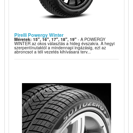
Pirelli Powergy Winter
Méretek: 15", 16", 17", 18", 19"
- A POWERGY
WINTER az okos választás a hideg évszakra. A hegyi
szerpentínutaktól a mindennapi ingázásig, ezt az
abroncsot a téli vezetés kihívásara terv...