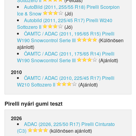
Sottozero II
(Példás)
AutoBild (2011, 255/55 R18)
Pirelli Scorpion
Ice & Snow
(Jó)
Autobild (2011, 225/45 R17)
Pirelli W240
Sottozero II
(Jó)
ÖAMTC / ADAC (2011, 195/65 R15)
Pirelli
W190 Snowcontrol Serie III
(Különösen
ajánlott)
ÖAMTC / ADAC (2011, 175/65 R14)
Pirelli
W190 Snowcontrol Serie III
(Ajánlott)
2010
ÖAMTC / ADAC (2010, 225/45 R17)
Pirelli
W210 Sottozero II
(Ajánlott)
Pirelli nyári gumi teszt
2026
ADAC (2026, 225/50 R17)
Pirelli Cinturato
(C3)
(különösen ajánlott)