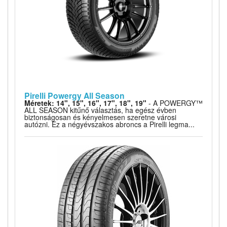
Pirelli Powergy All Season
Méretek: 14", 15", 16", 17", 18", 19"
- A POWERGY™
ALL SEASON kitűnő választás, ha egész évben
biztonságosan és kényelmesen szeretne városi
autózni. Ez a négyévszakos abroncs a Pirelli legma...