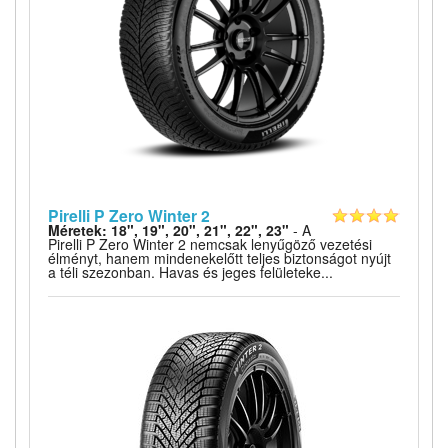
Pirelli P Zero Winter 2
Méretek: 18", 19", 20", 21", 22", 23"
- A
Pirelli P Zero Winter 2 nemcsak lenyűgöző vezetési
élményt, hanem mindenekelőtt teljes biztonságot nyújt
a téli szezonban. Havas és jeges felületeke...