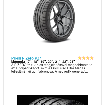
Pirelli P Zero PZ4
Méretek: 17", 18", 19", 20", 21", 22", 23"
-
A P ZERO™ 1987-es megjelenésével megdöbbentette
az autóipari világot, mint a Pirelli első Ultra Magas
teljesítményű gumiabroncsa. A negyedik generáci...