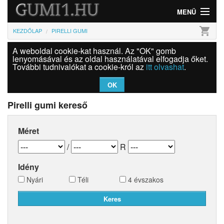
MENÜ
shopping_cart
KEZDŐLAP
PIRELLI GUMI
Gumi
A weboldal cookie-kat használ. Az "OK" gomb
Felni
lenyomásával és az oldal használatával elfogadja őket.
További tudnivalókat a cookie-król az
itt olvashat
.
Információk
OK
Szolgáltatások
Pirelli gumi kereső
Bejelentkezés
Méret
/
R
Idény
Nyári
Téli
4 évszakos