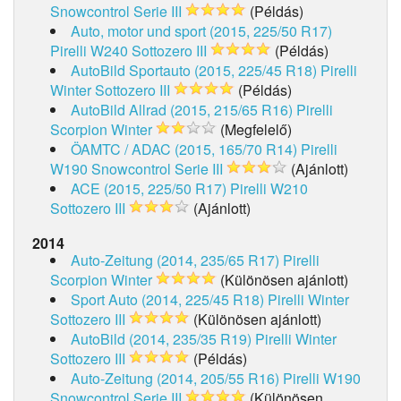
Snowcontrol Serie III
(Példás)
Auto, motor und sport (2015, 225/50 R17)
Pirelli W240 Sottozero III
(Példás)
AutoBild Sportauto (2015, 225/45 R18)
Pirelli
Winter Sottozero III
(Példás)
AutoBild Allrad (2015, 215/65 R16)
Pirelli
Scorpion Winter
(Megfelelő)
ÖAMTC / ADAC (2015, 165/70 R14)
Pirelli
W190 Snowcontrol Serie III
(Ajánlott)
ACE (2015, 225/50 R17)
Pirelli W210
Sottozero III
(Ajánlott)
2014
Auto-Zeitung (2014, 235/65 R17)
Pirelli
Scorpion Winter
(Különösen ajánlott)
Sport Auto (2014, 225/45 R18)
Pirelli Winter
Sottozero III
(Különösen ajánlott)
AutoBild (2014, 235/35 R19)
Pirelli Winter
Sottozero III
(Példás)
Auto-Zeitung (2014, 205/55 R16)
Pirelli W190
Snowcontrol Serie III
(Különösen