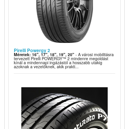
Pirelli Powergy 2
Méretek: 16", 17", 18", 19", 20"
- A városi mobilitásra
tervezett Pirelli POWERGY™ 2 mindenre megoldást
kínál a mindennapi ingázástól a hosszabb utakig
azoknak a vezetőknek, akik prakti...