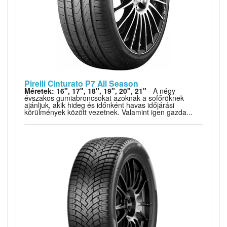
Pirelli Cinturato P7 All Season
Méretek: 16", 17", 18", 19", 20", 21"
- A négy
évszakos gumiabroncsokat azoknak a sofőröknek
ajánljuk, akik hideg és időnként havas időjárási
körülmények között vezetnek. Valamint igen gazda...