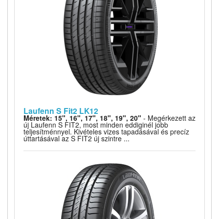
Laufenn S Fit2 LK12
Méretek: 15", 16", 17", 18", 19", 20"
- Megérkezett az
új Laufenn S FIT2, most minden eddiginél jobb
teljesítménnyel. Kivételes vizes tapadásával és precíz
úttartásával az S FIT2 új szintre ...