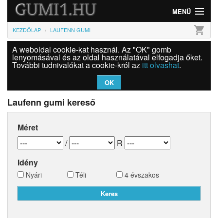
MENÜ
shopping_cart
KEZDŐLAP
LAUFENN GUMI
Gumi
A weboldal cookie-kat használ. Az "OK" gomb
Felni
lenyomásával és az oldal használatával elfogadja őket.
További tudnivalókat a cookie-król az
itt olvashat
.
Információk
OK
Szolgáltatások
Laufenn gumi kereső
Bejelentkezés
Méret
/
R
Idény
Nyári
Téli
4 évszakos