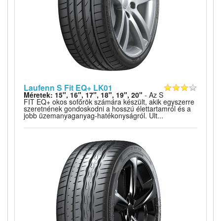
Laufenn S Fit EQ+ LK01
Méretek: 15", 16", 17", 18", 19", 20"
- Az S
FIT EQ+ okos sofőrök számára készült, akik egyszerre
szeretnének gondoskodni a hosszú élettartamról és a
jobb üzemanyaganyag-hatékonyságról. Ult...