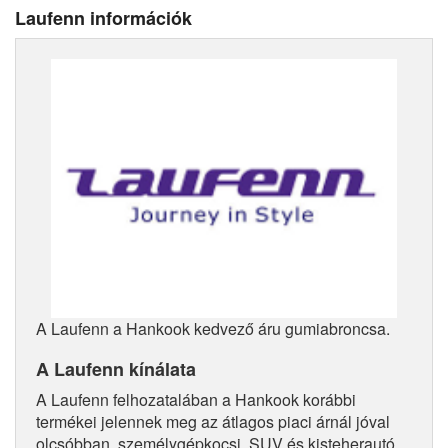
Laufenn információk
A Laufenn a Hankook kedvező áru gumiabroncsa.
A Laufenn kínálata
A Laufenn felhozatalában a Hankook korábbi
termékei jelennek meg az átlagos piaci árnál jóval
olcsóbban, személygépkocsi, SUV és kisteherautó