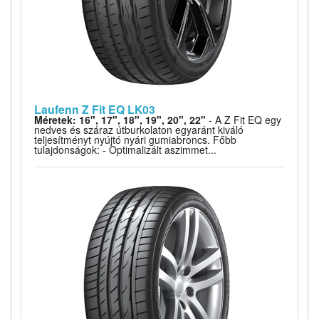
Laufenn Z Fit EQ LK03
Méretek: 16", 17", 18", 19", 20", 22"
- A Z Fit EQ egy
nedves és száraz útburkolaton egyaránt kiváló
teljesítményt nyújtó nyári gumiabroncs. Főbb
tulajdonságok: - Optimalizált aszimmet...