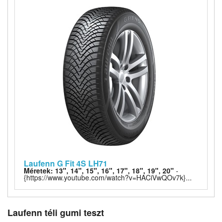
Laufenn G Fit 4S LH71
Méretek: 13", 14", 15", 16", 17", 18", 19", 20"
-
{https://www.youtube.com/watch?v=HACiVwQOv7k}...
Laufenn téli gumi teszt