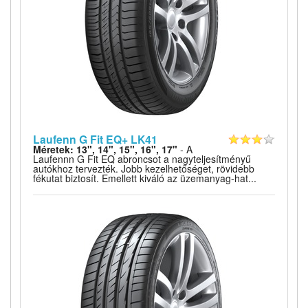
Laufenn G Fit EQ+ LK41
Méretek: 13", 14", 15", 16", 17"
- A
Laufennn G Fit EQ abroncsot a nagyteljesítményű
autókhoz tervezték. Jobb kezelhetőséget, rövidebb
fékutat biztosít. Emellett kiváló az üzemanyag-hat...