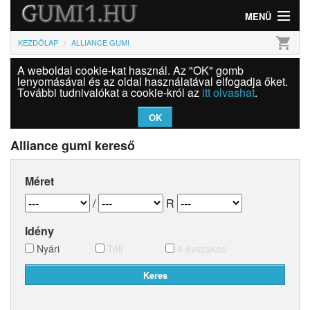
MENÜ
shopping_cart
KEZDŐLAP
ALLIANCE GUMI
Gumi
A weboldal cookie-kat használ. Az "OK" gomb
Felni
lenyomásával és az oldal használatával elfogadja őket.
További tudnivalókat a cookie-król az
itt olvashat
.
Információk
OK
Szolgáltatások
Alliance gumi kereső
Bejelentkezés
Méret
/
R
Idény
Nyári
Téli
4 évszakos