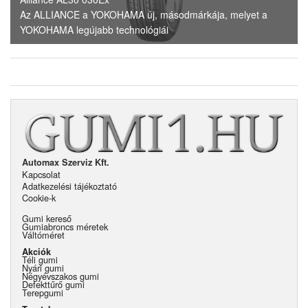
Az ALLIANCE a YOKOHAMA új, másodmárkája, melyet a
YOKOHAMA legújabb technológiái
Automax Szerviz Kft.
Kapcsolat
Adatkezelési tájékoztató
Cookie-k
Gumi kereső
Gumiabroncs méretek
Váltóméret
Akciók
Téli gumi
Nyári gumi
Négyévszakos gumi
Defekttűrő gumi
Terepgumi