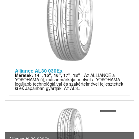
Alliance AL30 030Ex
Méretek: 14", 15", 16", 17", 18"
- Az ALLIANCE a
YOKOHAMA új, másodmárkája, melyet a YOKOHAMA
legújabb technológiáival és szakértelmével fejlesztették
ki és Japánban gyártják. Az AL3...
1
of
1
Alliance AL30 030Ex