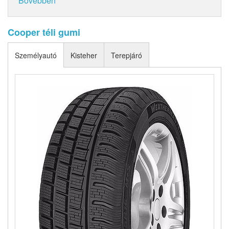
Bővebben
Cooper téli gumi
Személyautó
Kisteher
Terepjáró