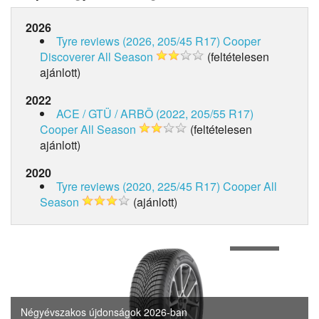
2026
Tyre reviews (2026, 205/45 R17)
Cooper
Discoverer All Season
(feltételesen
ajánlott)
2022
ACE / GTÜ / ARBÖ (2022, 205/55 R17)
Cooper All Season
(feltételesen
ajánlott)
2020
Tyre reviews (2020, 225/45 R17)
Cooper All
Season
(ajánlott)
1
of
4
Négyévszakos újdonságok 2026-ban