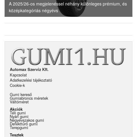
A 2025/26-os megjelenéssel néhány különleges prémium, és
középkategóriás négyévs
Automax Szerviz Kft.
Kapcsolat
Adatkezelési tájékoztató
Cookie-k
Gumi kereső
Gumiabroncs méretek
Váltóméret
Akciók
Téli gumi
Nyári gumi
Négyévszakos gumi
Defekttűrő gumi
Terepgumi
Tesztek