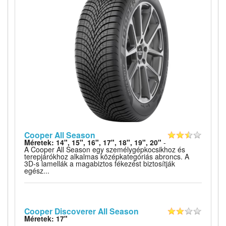
Cooper All Season
Méretek: 14", 15", 16", 17", 18", 19", 20"
-
A Cooper All Season egy személygépkocsikhoz és
terepjárókhoz alkalmas középkategóriás abroncs. A
3D-s lamellák a magabiztos fékezést biztosítják
egész...
Cooper Discoverer All Season
Méretek: 17"