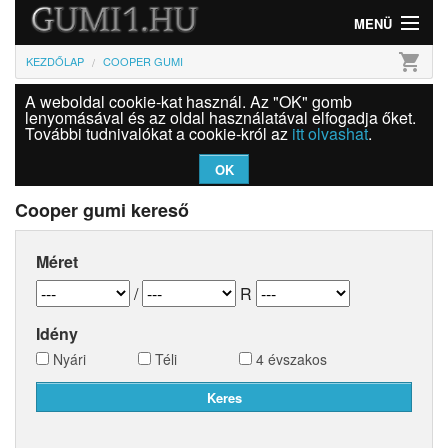
MENÜ
shopping_cart
KEZDŐLAP
COOPER GUMI
Gumi
A weboldal cookie-kat használ. Az "OK" gomb
Felni
lenyomásával és az oldal használatával elfogadja őket.
További tudnivalókat a cookie-król az
itt olvashat
.
Információk
OK
Szolgáltatások
Cooper gumi kereső
Bejelentkezés
Méret
/
R
Idény
Nyári
Téli
4 évszakos