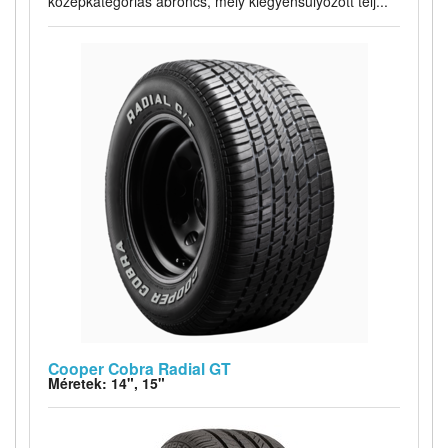
középkategóriás abroncs, mely kiegyensúlyozott telj...
Cooper Cobra Radial GT
Méretek: 14", 15"