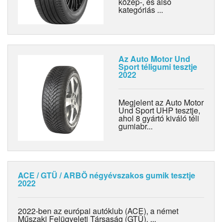
közép-, és alsó
kategóriás ...
Az Auto Motor Und
Sport téligumi tesztje
2022
Megjelent az Auto Motor
Und Sport UHP tesztje,
ahol 8 gyártó kiváló téli
gumiabr...
ACE / GTÜ / ARBÖ négyévszakos gumik tesztje
2022
2022-ben az európai autóklub (ACE), a német
Műszaki Felügyeleti Társaság (GTÜ), ...