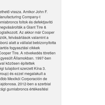
hető vissza. Amikor John F.
Manufacturing Company-t
iabroncs foltok és defektjavító
megvásárolták a Giant Tire &
oglalkozott. Az akkor már Cooper
ziók, felvásárlások valamint a
orú alatt a vállalat bebizonyította
tartós fogyasztási cikkek
Cooper Tire. A növekedés töretlen
z Egyesült Államokban. 1997-ben
val közösen építettek
 tulajdont szerzett Kína 3.
up) és ezzel megalakult a
őbb Mexikói Corporación de
ajdonosa. 2012-ben a szerbiai
zági gumiabroncs értékesítési