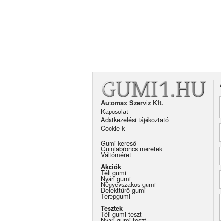
Automax Szerviz Kft.
Kapcsolat
Adatkezelési tájékoztató
Cookie-k
Gumi kereső
Gumiabroncs méretek
Váltóméret
Akciók
Téli gumi
Nyári gumi
Négyévszakos gumi
Defekttűrő gumi
Terepgumi
Tesztek
Téli gumi teszt
Nyári gumi teszt