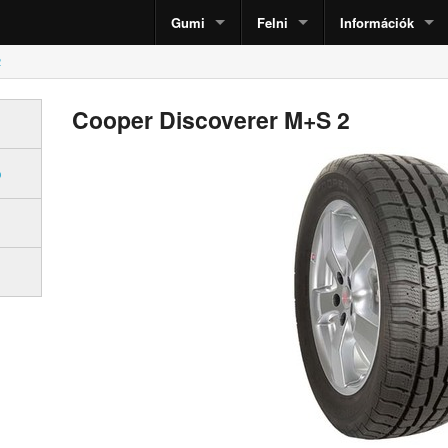
Gumi
Felni
Információk
2
Cooper Discoverer M+S 2
ó