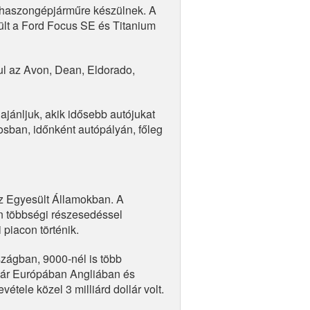
haszongépjárműre készülnek. A
lt a Ford Focus SE és Titanium
ul az Avon, Dean, Eldorado,
jánljuk, akik idősebb autójukat
osban, időnként autópályán, főleg
z Egyesült Államokban. A
n többségi részesedéssel
 piacon történik.
szágban, 9000-nél is több
yár Európában Angliában és
étele közel 3 milliárd dollár volt.