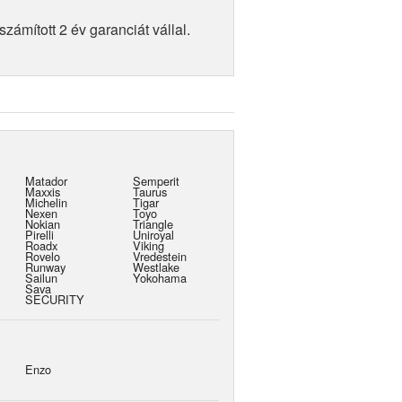
ámított 2 év garanciát vállal.
Matador
Semperit
Maxxis
Taurus
Michelin
Tigar
Nexen
Toyo
Nokian
Triangle
Pirelli
Uniroyal
Roadx
Viking
Rovelo
Vredestein
Runway
Westlake
Sailun
Yokohama
Sava
SECURITY
Enzo