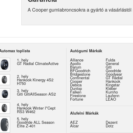
A Cooper gumiabroncsokra a gyártó a vásárlástól sz
Automax toplista
Autógumi Márkák
1. hely
Alliance
Fulda
GT Radial ClimateActive
Apollo
General
Barum
Giti
BFGoodrich
Goodride
Bridgestone
Goodyear
2. hely
Continental
GT Radial
Hankook Kinergy 4S2
Cooper
Hankook
H750
Debica
Kingstar
Dunlop
Kléber
3. hely
Falken
Kumho
Giti GitiAllSeason AS2
Firestone
Laufenn
Fortune
LEAO
4. hely
Hankook Winter I*Cept
RS3 W462
Alufelni Márkák
5. hely
Goodride ALL Season
AEZ
Dezent
Elite Z-401
Alcar
Dotz