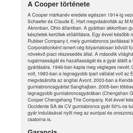
A Cooper története
A Cooper márkanév eredete egészen 1914-ig vezet
Schaefer és Claude E. Hart megvásárolták az M 
Akronban, Ohio államban. A gyárban akkoriban gum
készletek kerültek előállításra. Egy évvel később 
Rubber Company-t, mely gumiabroncs javítással f
Corporationként ismert cég folyamatosan bővült fú
növekvő piaci részesedés által. A második világháb
rugalmasságát és hazafiasságát és a gyár átállt a 
gyártására. 1946-ban kapta meg végleges nevét: 
volt, 1983-ban a legnagyobb ipari vállalat volt a
megvásárolta az angliai Avont. 2003-ban a Kendá
gumiabroncsgyártat Sanghajban. 2005-ben többségi
legnagyobb gumiabroncsgyárában (Chengshan Gro
Cooper Chengshang Tire Company. Két évvel kés
Occidente SA de CV gumiabroncs gyár 50%-os tul
gyár indulásával nyílt meg az európai és oroszors
csatorna is.
Garancia