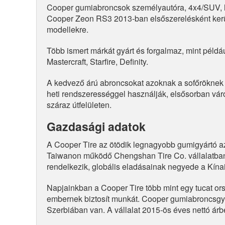
Cooper gumiabroncsok személyautóra, 4x4/SUV, 
Cooper Zeon RS3 2013-ban elsőszerelésként kerü
modellekre.
Több ismert márkát gyárt és forgalmaz, mint példá
Mastercraft, Starfire, Definity.
A kedvező árú abroncsokat azoknak a sofőröknek a
heti rendszerességgel használják, elsősorban vár
száraz útfelületen.
Gazdasági adatok
A Cooper Tire az ötödik legnagyobb gumigyártó a
Taiwanon működő Chengshan Tire Co. vállalatba
rendelkezik, globális eladásainak negyede a Kínai
Napjainkban a Cooper Tire több mint egy tucat or
embernek biztosít munkát. Cooper gumiabroncsg
Szerbiában van. A vállalat 2015-ös éves nettó árbev