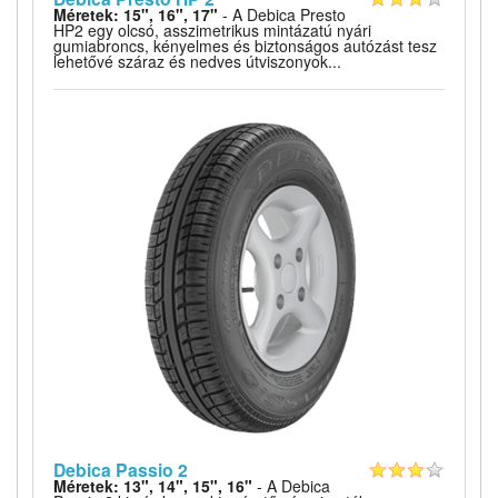
Méretek: 15", 16", 17"
- A Debica Presto
HP2 egy olcsó, asszimetrikus mintázatú nyári
gumiabroncs, kényelmes és biztonságos autózást tesz
lehetővé száraz és nedves útviszonyok...
Debica Passio 2
Méretek: 13", 14", 15", 16"
- A Debica