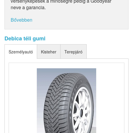
versenyképesek a minőségre pedig a Goodyear
neve a garancia.
Bővebben
Debica téli gumi
Személyautó
Kisteher
Terepjáró