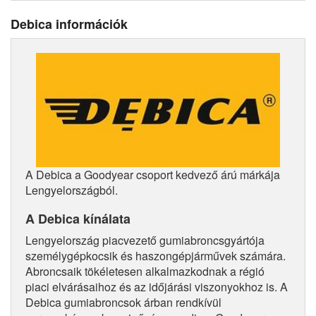
Debica információk
A Debica a Goodyear csoport kedvező árú márkája
Lengyelországból.
A Debica kínálata
Lengyelország piacvezető gumiabroncsgyártója
személygépkocsik és haszongépjárművek számára.
Abroncsaik tökéletesen alkalmazkodnak a régió
piaci elvárásaihoz és az időjárási viszonyokhoz is. A
Debica gumiabroncsok árban rendkívül