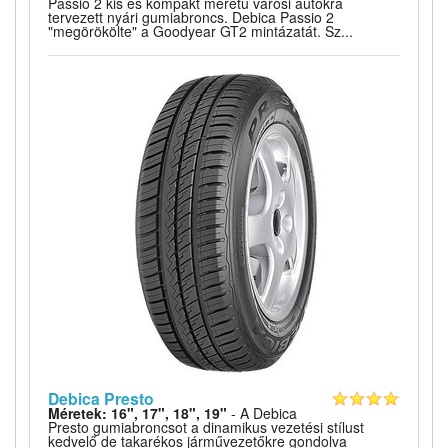
Passio 2 kis és kompakt méretű városi autókra
tervezett nyári gumiabroncs. Debica Passio 2
"megörökölte" a Goodyear GT2 mintázatát. Sz...
Debica Presto
Méretek: 16", 17", 18", 19"
- A Debica
Presto gumiabroncsot a dinamikus vezetési stílust
kedvelő de takarékos járművezetőkre gondolva