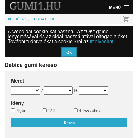
MENÜ
shopping_cart
KEZDŐLAP
DEBICA GUMI
Gumi
A weboldal cookie-kat használ. Az "OK" gomb
Felni
lenyomásával és az oldal használatával elfogadja őket.
További tudnivalókat a cookie-król az
itt olvashat
.
Információk
OK
Szolgáltatások
Debica gumi kereső
Bejelentkezés
Méret
/
R
Idény
Nyári
Téli
4 évszakos