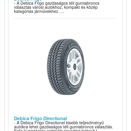
- A Debica Frigo gazdaságos téli gumiabroncs
választás városi autókhoz, kompakt és közép
kategóriás járművekhez. ...
Debica Frigo Directional
- A Debica Frigo Directionel kisebb teljesítményű
autókra lehet gazdaságos téli gumiabroncs választás.
Erős V-mintázata optimális tapadást biztosít t...