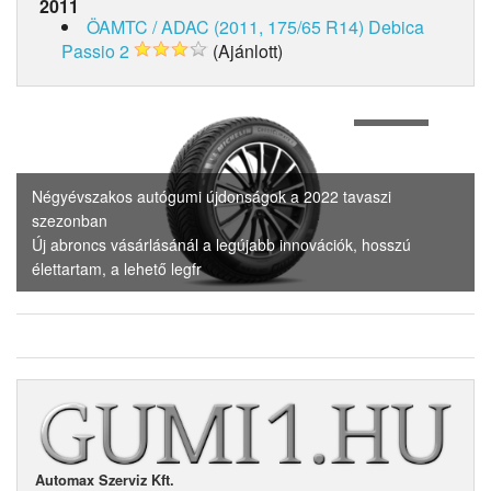
2011
ÖAMTC / ADAC (2011, 175/65 R14)
Debica
Passio 2
(Ajánlott)
1
of
4
Négyévszakos autógumi újdonságok a 2022 tavaszi
szezonban
Új abroncs vásárlásánál a legújabb innovációk, hosszú
élettartam, a lehető legfr
Automax Szerviz Kft.