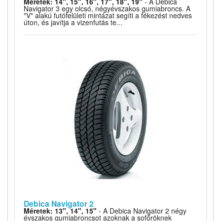
Méretek: 14", 15", 16", 17", 18", 19"
- A Debica
Navigator 3 egy olcsó, négyévszakos gumiabroncs. A
"V" alakú futófelületi mintázat segíti a fékezést nedves
úton, és javítja a vizenfutás te...
Debica Navigator 2
Méretek: 13", 14", 15"
- A Debica Navigator 2 négy
évszakos gumiabroncsot azoknak a sofőröknek