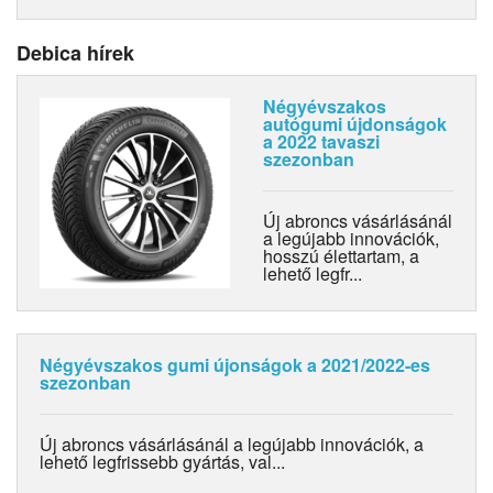
Debica hírek
Négyévszakos
autógumi újdonságok
a 2022 tavaszi
szezonban
Új abroncs vásárlásánál
a legújabb innovációk,
hosszú élettartam, a
lehető legfr...
Négyévszakos gumi újonságok a 2021/2022-es
szezonban
Új abroncs vásárlásánál a legújabb innovációk, a
lehető legfrissebb gyártás, val...