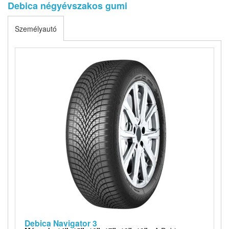
Debica négyévszakos gumi
Személyautó
Debica Navigator 3