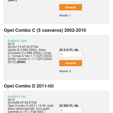
Készlet: 1
Opel Combo C (5 csavaros) 2002-2010
Acélfelni
Opel
6x15
KO:5x110 KF:65 ET:49
Vectra B (1995-2002), Astra-
26 510 Ft / db
G/Classic II (1998-2004); Corsa-
C / Corsa-C Van 1.7 CDTI (2003-
2006); Combo C 1.7 CDTI (2002-
2012)
(8060)
Készlet: 8
Opel Combo D 2011-től
Acélfelni
Fiat
6x15
KO:5x98 KF:58 ET:39
Opel Combo D (2011.12-től, csak
20 965 Ft / db
akkor alkalmazható, ha a gyári
szerelés is 15") / Fiat 500L /