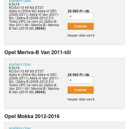
Acélfelni
Opel
6.5x16
KO:5x110 KF:65 ET:37
Astra H (2004-től) Astra-H GTC
26 960 Ft / db
(2005-2011) Astra-H Van (2011-
től) / Zafira B (2005-2012 2.0
Turbo OPC-re nem jó) Zafira-B
Van 2011-től / Meriva-B / Meriva-
B Van (2010-től)
(9045)
Készlet: több mint 8
Opel Meriva-B Van 2011-től
Acélfelni
Opel
6.5x16
KO:5x110 KF:65 ET:37
Astra H (2004-től) Astra-H GTC
26 960 Ft / db
(2005-2011) Astra-H Van (2011-
től) / Zafira B (2005-2012 2.0
Turbo OPC-re nem jó) Zafira-B
Van 2011-től / Meriva-B / Meriva-
B Van (2010-től)
(9045)
Készlet: több mint 8
Opel Mokka 2012-2016
Acélfelni
Opel