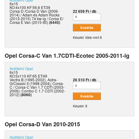
6x15
KO:4x100 KF:56.6 ET:39
Corsa D /Corsa D Van (2006-
22 659 Ft / db
2014) / Adam és Adam Rocks
(2013-2015) 74 kw-ig / Corsa E/
Corsa E Van (2015-től)
(6445)
Készlet: több mint 8
Opel Corsa-C Van 1.7CDTI-Ecotec 2005-2011-ig
Acélfelni
Opel
6x15
KO:5x110 KF:65 ET:49
Vectra B (1995-2002), Astra-
26 510 Ft / db
G/Classic II (1998-2004); Corsa-
C / Corsa-C Van 1.7 CDTI (2003-
2006); Combo C 1.7 CDTI (2002-
2012)
(8060)
Készlet: 8
Opel Corsa-D Van 2010-2015
Acélfelni
Opel