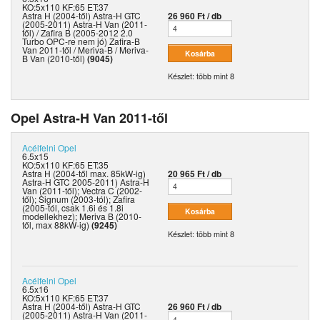
KO:5x110 KF:65 ET:37
Astra H (2004-től) Astra-H GTC
26 960 Ft / db
(2005-2011) Astra-H Van (2011-
től) / Zafira B (2005-2012 2.0
Turbo OPC-re nem jó) Zafira-B
Van 2011-től / Meriva-B / Meriva-
B Van (2010-től)
(9045)
Készlet: több mint 8
Opel Astra-H Van 2011-től
Acélfelni
Opel
6.5x15
KO:5x110 KF:65 ET:35
Astra H (2004-től max. 85kW-ig)
20 965 Ft / db
Astra-H GTC 2005-2011) Astra-H
Van (2011-től); Vectra C (2002-
től); Signum (2003-tól); Zafira
(2005-tól, csak 1.6i és 1.8i
modellekhez); Meriva B (2010-
től, max 88kW-ig)
(9245)
Készlet: több mint 8
Acélfelni
Opel
6.5x16
KO:5x110 KF:65 ET:37
Astra H (2004-től) Astra-H GTC
26 960 Ft / db
(2005-2011) Astra-H Van (2011-