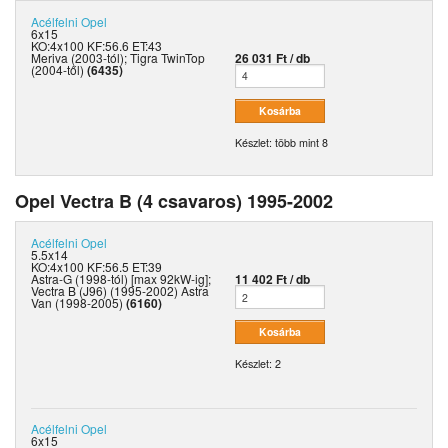
Acélfelni
Opel
6x15
KO:4x100 KF:56.6 ET:43
Meriva (2003-tól); Tigra TwinTop
26 031 Ft / db
(2004-től)
(6435)
Készlet: több mint 8
Opel Vectra B (4 csavaros) 1995-2002
Acélfelni
Opel
5.5x14
KO:4x100 KF:56.5 ET:39
Astra-G (1998-tól) [max 92kW-ig];
11 402 Ft / db
Vectra B (J96) (1995-2002) Astra
Van (1998-2005)
(6160)
Készlet: 2
Acélfelni
Opel
6x15