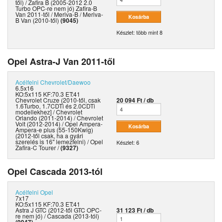
től) / Zafira B (2005-2012 2.0
Turbo OPC-re nem jó) Zafira-B
Van 2011-től / Meriva-B / Meriva-
B Van (2010-től)
(9045)
Készlet: több mint 8
Opel Astra-J Van 2011-től
Acélfelni
Chevrolet/Daewoo
6.5x16
KO:5x115 KF:70.3 ET:41
Chevrolet Cruze (2010-től, csak
20 094 Ft / db
1.6Turbo, 1.7CDTi és 2.0CDTi
modellekhez] / Chevrolet
Orlando (2011-2014) / Chevrolet
Volt (2012-2014) / Opel Ampera-
Ampera-e plus (55-150Kwig)
(2012-től csak, ha a gyári
szerelés is 16" lemezfelni) / Opel
Készlet: 6
Zafira-C Tourer /
(9327)
Opel Cascada 2013-tól
Acélfelni
Opel
7x17
KO:5x115 KF:70.3 ET:41
Astra J GTC (2012-től GTC OPC-
31 123 Ft / db
re nem jó) / Cascada (2013-tól)
(9947)