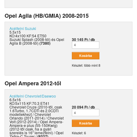
Opel Agila (HB/GMIA) 2008-2015
Acélfelni
Suzuki
5.5x15
KO:4x100 KF:54 ET:50
Suzuki Splash (2008-tól) és Opel
30 145 Ft / db
Agila B (2008-tól)
(7380)
Készlet: több mint 8
Opel Ampera 2012-től
Acélfelni
Chevrolet/Daewoo
6.5x16
KO:5x115 KF:70.3 ET:41
Chevrolet Cruze (2010-től, csak
20 094 Ft / db
1.6Turbo, 1.7CDTi és 2.0CDTi
modellekhez] / Chevrolet
Orlando (2011-2014) / Chevrolet
Volt (2012-2014) / Opel Ampera-
Ampera-e plus (55-150Kwig)
(2012-től csak, ha a gyári
szerelés is 16" lemezfelni) / Opel
Készlet: 6
Zafira-C Tourer /
(9327)