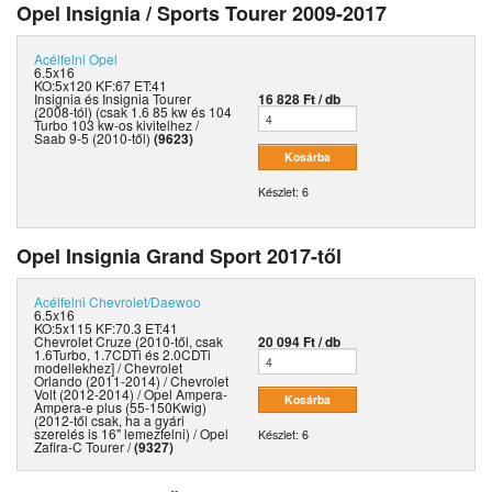
Opel Insignia / Sports Tourer 2009-2017
Acélfelni
Opel
6.5x16
KO:5x120 KF:67 ET:41
Insignia és Insignia Tourer
16 828 Ft / db
(2008-tól) (csak 1.6 85 kw és 104
Turbo 103 kw-os kivitelhez /
Saab 9-5 (2010-től)
(9623)
Készlet: 6
Opel Insignia Grand Sport 2017-től
Acélfelni
Chevrolet/Daewoo
6.5x16
KO:5x115 KF:70.3 ET:41
Chevrolet Cruze (2010-től, csak
20 094 Ft / db
1.6Turbo, 1.7CDTi és 2.0CDTi
modellekhez] / Chevrolet
Orlando (2011-2014) / Chevrolet
Volt (2012-2014) / Opel Ampera-
Ampera-e plus (55-150Kwig)
(2012-től csak, ha a gyári
szerelés is 16" lemezfelni) / Opel
Készlet: 6
Zafira-C Tourer /
(9327)