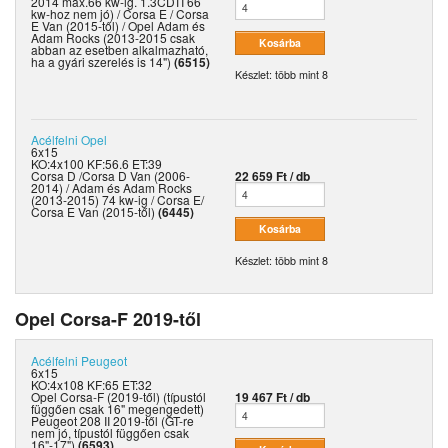
2014 max.66 kw-ig. 1.3CDTI 66
kw-hoz nem jó) / Corsa E / Corsa
E Van (2015-től) / Opel Adam és
Adam Rocks (2013-2015 csak
abban az esetben alkalmazható,
ha a gyári szerelés is 14")
(6515)
Készlet: több mint 8
Acélfelni
Opel
6x15
KO:4x100 KF:56.6 ET:39
Corsa D /Corsa D Van (2006-
22 659 Ft / db
2014) / Adam és Adam Rocks
(2013-2015) 74 kw-ig / Corsa E/
Corsa E Van (2015-től)
(6445)
Készlet: több mint 8
Opel Corsa-F 2019-től
Acélfelni
Peugeot
6x15
KO:4x108 KF:65 ET:32
Opel Corsa-F (2019-től) (típustól
19 467 Ft / db
függően csak 16" megengedett)
Peugeot 208 II 2019-től (GT-re
nem jó, típustól függően csak
16"-17")
(6593)