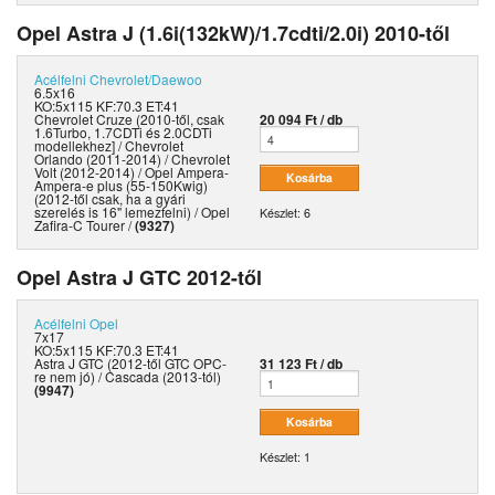
Opel Astra J (1.6i(132kW)/1.7cdti/2.0i) 2010-től
Acélfelni
Chevrolet/Daewoo
6.5x16
KO:5x115 KF:70.3 ET:41
Chevrolet Cruze (2010-től, csak
20 094 Ft / db
1.6Turbo, 1.7CDTi és 2.0CDTi
modellekhez] / Chevrolet
Orlando (2011-2014) / Chevrolet
Volt (2012-2014) / Opel Ampera-
Ampera-e plus (55-150Kwig)
(2012-től csak, ha a gyári
szerelés is 16" lemezfelni) / Opel
Készlet: 6
Zafira-C Tourer /
(9327)
Opel Astra J GTC 2012-től
Acélfelni
Opel
7x17
KO:5x115 KF:70.3 ET:41
Astra J GTC (2012-től GTC OPC-
31 123 Ft / db
re nem jó) / Cascada (2013-tól)
(9947)
Készlet: 1