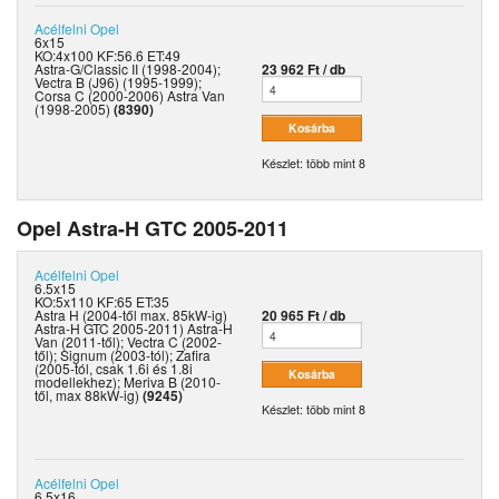
Acélfelni
Opel
6x15
KO:4x100 KF:56.6 ET:49
Astra-G/Classic II (1998-2004);
23 962 Ft / db
Vectra B (J96) (1995-1999);
Corsa C (2000-2006) Astra Van
(1998-2005)
(8390)
Készlet: több mint 8
Opel Astra-H GTC 2005-2011
Acélfelni
Opel
6.5x15
KO:5x110 KF:65 ET:35
Astra H (2004-től max. 85kW-ig)
20 965 Ft / db
Astra-H GTC 2005-2011) Astra-H
Van (2011-től); Vectra C (2002-
től); Signum (2003-tól); Zafira
(2005-tól, csak 1.6i és 1.8i
modellekhez); Meriva B (2010-
től, max 88kW-ig)
(9245)
Készlet: több mint 8
Acélfelni
Opel
6.5x16