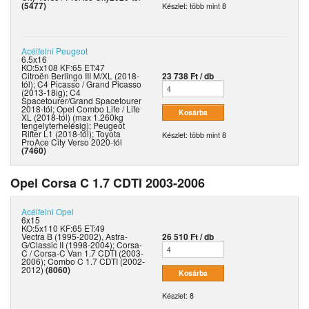
(5477)
Készlet: több mint 8
Acélfelni
Peugeot
6.5x16
KO:5x108 KF:65 ET:47
Citroën Berlingo III M/XL (2018-
23 738 Ft / db
tól); C4 Picasso / Grand Picasso
(2013-18ig); C4
Spacetourer/Grand Spacetourer
2018-tól; Opel Combo Life / Life
XL (2018-tól) (max 1.260kg
tengelyterhelésig); Peugeot
Rifter L1 (2018-tól); Toyota
Készlet: több mint 8
ProAce City Verso 2020-tól
(7460)
Opel Corsa C 1.7 CDTI 2003-2006
Acélfelni
Opel
6x15
KO:5x110 KF:65 ET:49
Vectra B (1995-2002), Astra-
26 510 Ft / db
G/Classic II (1998-2004); Corsa-
C / Corsa-C Van 1.7 CDTI (2003-
2006); Combo C 1.7 CDTI (2002-
2012)
(8060)
Készlet: 8