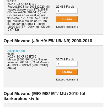
6.5x16
KO:4x108 KF:65 ET:32
Pugeot 2008 II/e-2008 (2020-tól)
22 464 Ft / db
(egyes típusok csak 17"); 208 II
GT-Line/e-208 (2020-tól) (csak
GT-Line és elt változat, egyes
típus csak 17", e-208 57/100kw-
ig) , Mokka/e-Mokka (2021-től)
57/100kW-ig, Corsa-F Elektro
(2020-tól) (57-100kw-ig) , Citroën
Készlet: több mint 8
D
(7432)
Opel Movano (J9/ H9/ F9/ U9/ N9) 2000-2010
Acélfelni
Opel
6x16
KO:5x130 KF:89 ET:66
Master (2000-2010) és Nissan
35 742 Ft / db
Interstar (2003-tól); Opel Movano
J9/ H9/ F9/ U9/ N9 (2000-2010)
(9495)
Készlet: több mint 8
Opel Movano (MR/ MS/ MT/ MU) 2010-től
ikerkerekes kivitel