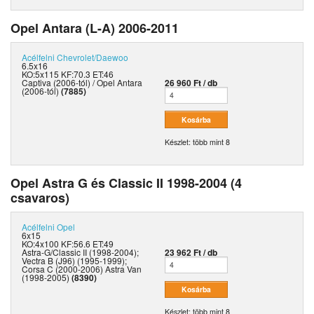
Opel Antara (L-A) 2006-2011
Acélfelni
Chevrolet/Daewoo
6.5x16
KO:5x115 KF:70.3 ET:46
Captiva (2006-tól) / Opel Antara
26 960 Ft / db
(2006-tól)
(7885)
Készlet: több mint 8
Opel Astra G és Classic II 1998-2004 (4
csavaros)
Acélfelni
Opel
6x15
KO:4x100 KF:56.6 ET:49
Astra-G/Classic II (1998-2004);
23 962 Ft / db
Vectra B (J96) (1995-1999);
Corsa C (2000-2006) Astra Van
(1998-2005)
(8390)
Készlet: több mint 8