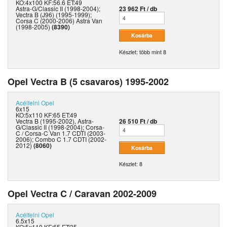
KO:4x100 KF:56.6 ET:49
Astra-G/Classic II (1998-2004);
23 962 Ft / db
Vectra B (J96) (1995-1999);
Corsa C (2000-2006) Astra Van
(1998-2005)
(8390)
Készlet: több mint 8
Opel Vectra B (5 csavaros) 1995-2002
Acélfelni
Opel
6x15
KO:5x110 KF:65 ET:49
Vectra B (1995-2002), Astra-
26 510 Ft / db
G/Classic II (1998-2004); Corsa-
C / Corsa-C Van 1.7 CDTI (2003-
2006); Combo C 1.7 CDTI (2002-
2012)
(8060)
Készlet: 8
Opel Vectra C / Caravan 2002-2009
Acélfelni
Opel
6.5x15
KO:5x110 KF:65 ET:35