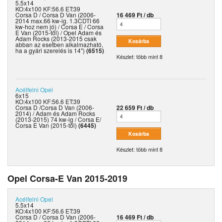
5.5x14
KO:4x100 KF:56.6 ET:39
Corsa D / Corsa D Van (2006-
16 469 Ft / db
2014 max.66 kw-ig. 1.3CDTI 66
kw-hoz nem jó) / Corsa E / Corsa
E Van (2015-től) / Opel Adam és
Adam Rocks (2013-2015 csak
abban az esetben alkalmazható,
ha a gyári szerelés is 14")
(6515)
Készlet: több mint 8
Acélfelni
Opel
6x15
KO:4x100 KF:56.6 ET:39
Corsa D /Corsa D Van (2006-
22 659 Ft / db
2014) / Adam és Adam Rocks
(2013-2015) 74 kw-ig / Corsa E/
Corsa E Van (2015-től)
(6445)
Készlet: több mint 8
Opel Corsa-E Van 2015-2019
Acélfelni
Opel
5.5x14
KO:4x100 KF:56.6 ET:39
Corsa D / Corsa D Van (2006-
16 469 Ft / db