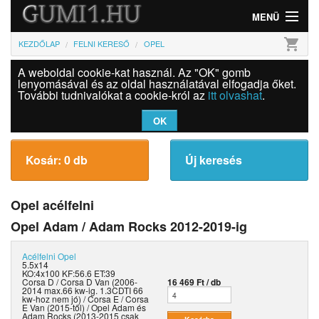
MENÜ
shopping_cart
KEZDŐLAP
FELNI KERESŐ
OPEL
Gumi
A weboldal cookie-kat használ. Az "OK" gomb
Felni
lenyomásával és az oldal használatával elfogadja őket.
További tudnivalókat a cookie-król az
itt olvashat
.
Információk
OK
Szolgáltatások
Kosár: 0 db
Új keresés
Bejelentkezés
Opel acélfelni
Opel Adam / Adam Rocks 2012-2019-ig
Acélfelni
Opel
5.5x14
KO:4x100 KF:56.6 ET:39
Corsa D / Corsa D Van (2006-
16 469 Ft / db
2014 max.66 kw-ig. 1.3CDTI 66
kw-hoz nem jó) / Corsa E / Corsa
E Van (2015-től) / Opel Adam és
Adam Rocks (2013-2015 csak