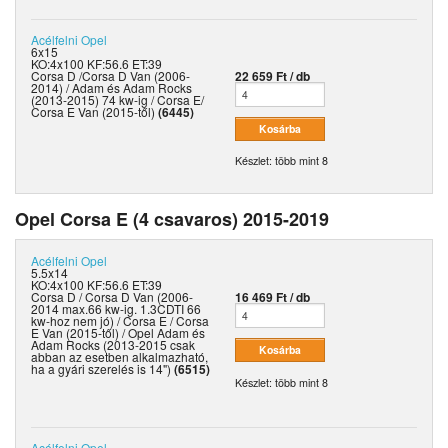
Acélfelni
Opel
6x15
KO:4x100 KF:56.6 ET:39
Corsa D /Corsa D Van (2006-
22 659 Ft / db
2014) / Adam és Adam Rocks
(2013-2015) 74 kw-ig / Corsa E/
Corsa E Van (2015-től)
(6445)
Készlet: több mint 8
Opel Corsa E (4 csavaros) 2015-2019
Acélfelni
Opel
5.5x14
KO:4x100 KF:56.6 ET:39
Corsa D / Corsa D Van (2006-
16 469 Ft / db
2014 max.66 kw-ig. 1.3CDTI 66
kw-hoz nem jó) / Corsa E / Corsa
E Van (2015-től) / Opel Adam és
Adam Rocks (2013-2015 csak
abban az esetben alkalmazható,
ha a gyári szerelés is 14")
(6515)
Készlet: több mint 8
Acélfelni
Opel