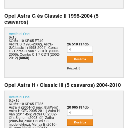
Opel Astra G és Classic II 1998-2004 (5
csavaros)
Acélfelni
Opel
6x15
KO:5x110 KF:65 ET:49
Vectra B (1995-2002), Astra-
26 510 Ft / db
G/Classic II (1998-2004); Corsa-
C / Corsa-C Van 1.7 CDTI (2003-
2006); Combo C 1.7 CDTI (2002-
2012)
(8060)
Készlet: 8
Opel Astra H / Classic III (5 csavaros) 2004-2010
Acélfelni
Opel
6.5x15
KO:5x110 KF:65 ET:35
Astra H (2004-től max. 85kW-ig)
20 965 Ft / db
Astra-H GTC 2005-2011) Astra-H
Van (2011-től); Vectra C (2002-
től); Signum (2003-tól); Zafira
(2005-tól, csak 1.6i és 1.8i
modellekhez); Meriva B (2010-
től, max 88kW-ig)
(9245)