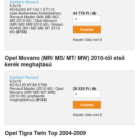
Acélfelni
Renault
5.5x16
KO:6x200 KF:142.1 ET:110
csak ikerkerekes kivitelűekhez:
44 778 Ft / db
Renault Master (MA/ MB/ MC/
MD 2010-től) / Opel Movano
(MR/ MS/ MW 2010-től) / Nissan
NV400 (M1/ M2/ M6/ M7 2012-
től)
(8733)
Készlet: több mint 8
Opel Movano (MR/ MS/ MT/ MW) 2010-től első
kerék meghajtású
Acélfelni
Renault
6.5x16
KO:5x130 KF:89 ET:66
Renault Master (2010-től) / Opel
28 525 Ft / db
Movano (MR/ MS/ MT/ MW)
(2010-től) (elsőkerék
meghajtáshoz)
(9133)
Készlet: több mint 8
Opel Tigra Twin Top 2004-2009