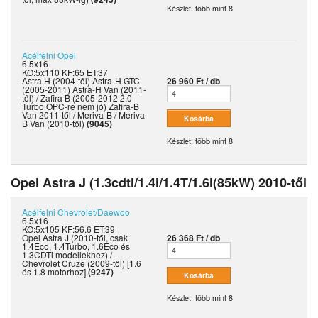
Készlet: több mint 8
Acélfelni
Opel
6.5x16
KO:5x110 KF:65 ET:37
Astra H (2004-től) Astra-H GTC
26 960 Ft / db
(2005-2011) Astra-H Van (2011-
től) / Zafira B (2005-2012 2.0
Turbo OPC-re nem jó) Zafira-B
Van 2011-től / Meriva-B / Meriva-
B Van (2010-től)
(9045)
Készlet: több mint 8
Opel Astra J (1.3cdti/1.4i/1.4T/1.6i(85kW) 2010-től
Acélfelni
Chevrolet/Daewoo
6.5x16
KO:5x105 KF:56.6 ET:39
Opel Astra J (2010-től, csak
26 368 Ft / db
1.4Eco, 1.4Turbo, 1.6Eco és
1.3CDTi modellekhez) /
Chevrolet Cruze (2009-től) [1.6
és 1.8 motorhoz]
(9247)
Készlet: több mint 8