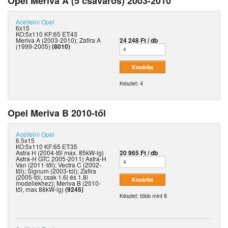
Opel Meriva A (5 csavaros) 2003-2010
Acélfelni
Opel
6x15
KO:5x110 KF:65 ET:43
Meriva A (2003-2010); Zafira A
24 248 Ft / db
(1999-2005)
(8010)
Készlet: 4
Opel Meriva B 2010-től
Acélfelni
Opel
6.5x15
KO:5x110 KF:65 ET:35
Astra H (2004-től max. 85kW-ig)
20 965 Ft / db
Astra-H GTC 2005-2011) Astra-H
Van (2011-től); Vectra C (2002-
től); Signum (2003-tól); Zafira
(2005-tól, csak 1.6i és 1.8i
modellekhez); Meriva B (2010-
től, max 88kW-ig)
(9245)
Készlet: több mint 8