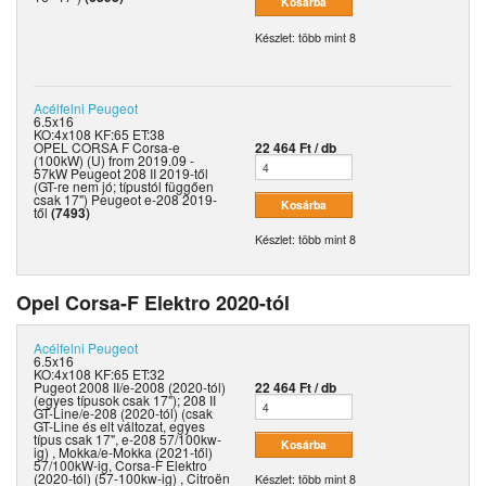
Készlet: több mint 8
Acélfelni
Peugeot
6.5x16
KO:4x108 KF:65 ET:38
OPEL CORSA F Corsa-e
22 464 Ft / db
(100kW) (U) from 2019.09 -
57kW Peugeot 208 II 2019-től
(GT-re nem jó; típustól függően
csak 17") Peugeot e-208 2019-
től
(7493)
Készlet: több mint 8
Opel Corsa-F Elektro 2020-tól
Acélfelni
Peugeot
6.5x16
KO:4x108 KF:65 ET:32
Pugeot 2008 II/e-2008 (2020-tól)
22 464 Ft / db
(egyes típusok csak 17"); 208 II
GT-Line/e-208 (2020-tól) (csak
GT-Line és elt változat, egyes
típus csak 17", e-208 57/100kw-
ig) , Mokka/e-Mokka (2021-től)
57/100kW-ig, Corsa-F Elektro
(2020-tól) (57-100kw-ig) , Citroën
Készlet: több mint 8