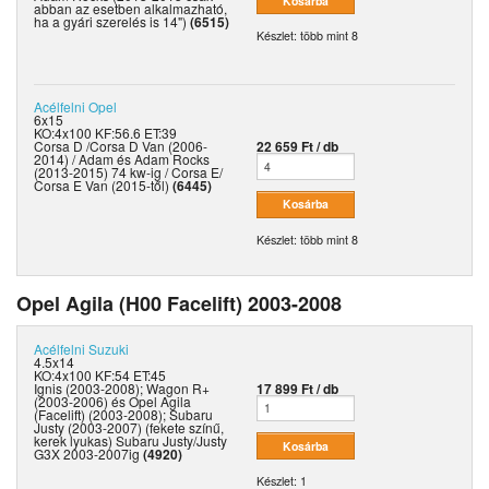
abban az esetben alkalmazható,
ha a gyári szerelés is 14")
(6515)
Készlet: több mint 8
Acélfelni
Opel
6x15
KO:4x100 KF:56.6 ET:39
Corsa D /Corsa D Van (2006-
22 659 Ft / db
2014) / Adam és Adam Rocks
(2013-2015) 74 kw-ig / Corsa E/
Corsa E Van (2015-től)
(6445)
Készlet: több mint 8
Opel Agila (H00 Facelift) 2003-2008
Acélfelni
Suzuki
4.5x14
KO:4x100 KF:54 ET:45
Ignis (2003-2008); Wagon R+
17 899 Ft / db
(2003-2006) és Opel Agila
(Facelift) (2003-2008); Subaru
Justy (2003-2007) (fekete színű,
kerek lyukas) Subaru Justy/Justy
G3X 2003-2007ig
(4920)
Készlet: 1