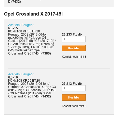
D
(7432)
Opel Crossland X 2017-től
Acélfelni
Peugeot
6.5x15
KO:4x108 KF:65 ET:20
Peugeot 2008 (2013.06-tól
26 233 Ft / db
max.60 kw-ig) / Citroen C4
Cactus (2014-től) / C3 (2017-től) /
C3 AirCross (2017-től) kizárólag
1.2 82 (60 kW), 1.6 HDi 100 (73
kW) modellekhez Opel
Crossland X (2017-től)
(7385)
Készlet: több mint 8
Acélfelni
Peugeot
6.5x16
KO:4x108 KF:65 ET:20
Peugeot 2008 (2013.06-tól) /
23 213 Ft / db
Citroen C4 Cactus (2014-től) / C3
(2017-től) / C3 Picasso (2017-től)
/ C3 AirCross (2017-től) / Opel
Crossland X (2017-től)
(9432)
Készlet: több mint 8