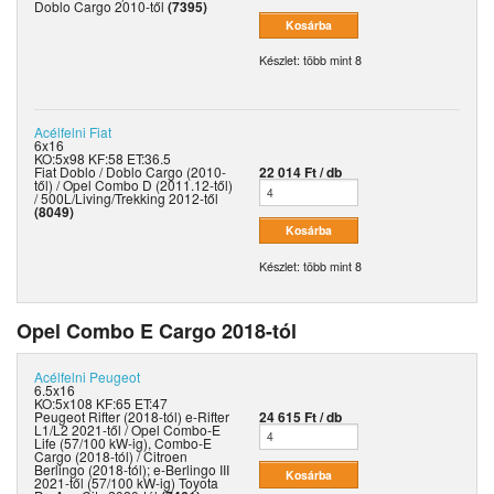
Doblo Cargo 2010-től
(7395)
Készlet: több mint 8
Acélfelni
Fiat
6x16
KO:5x98 KF:58 ET:36.5
Fiat Doblo / Doblo Cargo (2010-
22 014 Ft / db
től) / Opel Combo D (2011.12-től)
/ 500L/Living/Trekking 2012-től
(8049)
Készlet: több mint 8
Opel Combo E Cargo 2018-tól
Acélfelni
Peugeot
6.5x16
KO:5x108 KF:65 ET:47
Peugeot Rifter (2018-tól) e-Rifter
24 615 Ft / db
L1/L2 2021-től / Opel Combo-E
Life (57/100 kW-ig), Combo-E
Cargo (2018-tól) / Citroen
Berlingo (2018-tól); e-Berlingo III
2021-től (57/100 kW-ig) Toyota