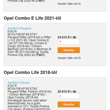
ProAce City 2020-tól
(7461)
Készlet: több mint 8
Opel Combo E Life 2021-től
Acélfelni
Peugeot
6.5x16
KO:5x108 KF:65 ET:47
Peugeot Rifter (2018-tól) e-Rifter
24 615 Ft / db
L1/L2 2021-től / Opel Combo-E
Life (57/100 kW-ig), Combo-E
Cargo (2018-tól) / Citroen
Berlingo (2018-tól); e-Berlingo III
2021-től (57/100 kW-ig) Toyota
ProAce City 2020-tól
(7461)
Készlet: több mint 8
Opel Combo Life 2018-tól
Acélfelni
Citroen
6.5x15
KO:5x108 KF:65 ET:42
Peugeot Rifter, Partner (2018-tól)
20 815 Ft / db
/ Citroen Berlingo (2018-tól) /
Opel Combo (2018-tól)
[mindegyik típusra csak akkor
alkalmazható, ha a gyári
szerelés is 15"] / Toyota ProAce
City Verso / ProAce City2020-tól