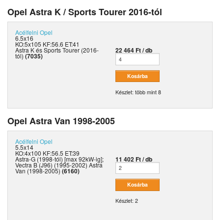
Opel Astra K / Sports Tourer 2016-tól
Acélfelni
Opel
6.5x16
KO:5x105 KF:56.6 ET:41
Astra K és Sports Tourer (2016-
22 464 Ft / db
tól)
(7035)
Készlet: több mint 8
Opel Astra Van 1998-2005
Acélfelni
Opel
5.5x14
KO:4x100 KF:56.5 ET:39
Astra-G (1998-tól) [max 92kW-ig];
11 402 Ft / db
Vectra B (J96) (1995-2002) Astra
Van (1998-2005)
(6160)
Készlet: 2