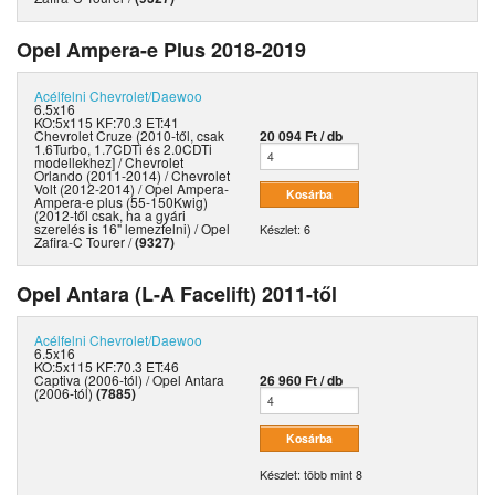
Opel Ampera-e Plus 2018-2019
Acélfelni
Chevrolet/Daewoo
6.5x16
KO:5x115 KF:70.3 ET:41
Chevrolet Cruze (2010-től, csak
20 094 Ft / db
1.6Turbo, 1.7CDTi és 2.0CDTi
modellekhez] / Chevrolet
Orlando (2011-2014) / Chevrolet
Volt (2012-2014) / Opel Ampera-
Ampera-e plus (55-150Kwig)
(2012-től csak, ha a gyári
szerelés is 16" lemezfelni) / Opel
Készlet: 6
Zafira-C Tourer /
(9327)
Opel Antara (L-A Facelift) 2011-től
Acélfelni
Chevrolet/Daewoo
6.5x16
KO:5x115 KF:70.3 ET:46
Captiva (2006-tól) / Opel Antara
26 960 Ft / db
(2006-tól)
(7885)
Készlet: több mint 8