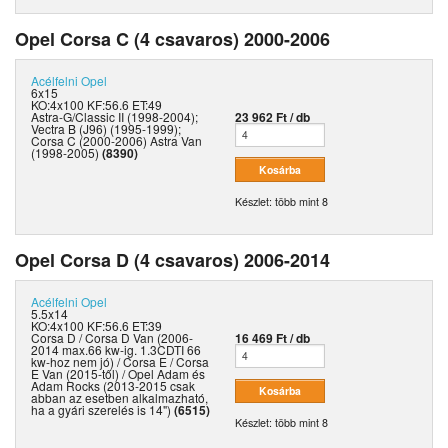
Opel Corsa C (4 csavaros) 2000-2006
Acélfelni
Opel
6x15
KO:4x100 KF:56.6 ET:49
Astra-G/Classic II (1998-2004);
23 962 Ft / db
Vectra B (J96) (1995-1999);
Corsa C (2000-2006) Astra Van
(1998-2005)
(8390)
Készlet: több mint 8
Opel Corsa D (4 csavaros) 2006-2014
Acélfelni
Opel
5.5x14
KO:4x100 KF:56.6 ET:39
Corsa D / Corsa D Van (2006-
16 469 Ft / db
2014 max.66 kw-ig. 1.3CDTI 66
kw-hoz nem jó) / Corsa E / Corsa
E Van (2015-től) / Opel Adam és
Adam Rocks (2013-2015 csak
abban az esetben alkalmazható,
ha a gyári szerelés is 14")
(6515)
Készlet: több mint 8