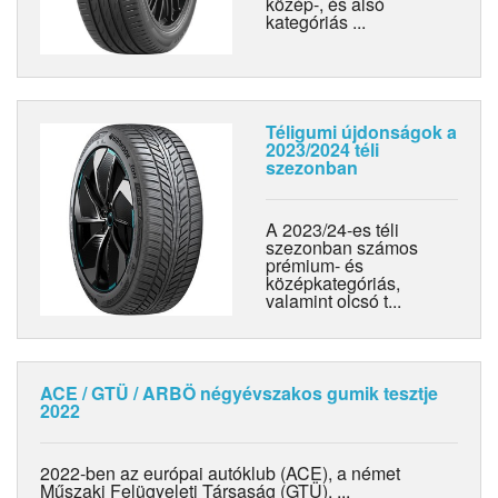
közép-, és alsó
kategóriás ...
Téligumi újdonságok a
2023/2024 téli
szezonban
A 2023/24-es téli
szezonban számos
prémium- és
középkategóriás,
valamint olcsó t...
ACE / GTÜ / ARBÖ négyévszakos gumik tesztje
2022
2022-ben az európai autóklub (ACE), a német
Műszaki Felügyeleti Társaság (GTÜ), ...