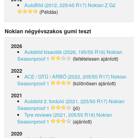
AutoBild (2012, 225/45 R17)
Nokian Z G2
(Példás)
Nokian négyévszakos gumi teszt
2026
Autobild kisautók (2026, 195/55 R16)
Nokian
Seasonproof 1
(feltételesen ajánlott)
2022
ACE / GTÜ / ARBÖ (2022, 205/55 R17)
Nokian
Seasonproof 1
(különösen ajánlott)
2021
Autobild 2. forduló (2021, 225/50 R17)
Nokian
Seasonproof 1
(jó)
Tyre reviews (2021, 205/55 R16)
Nokian
Seasonproof 1
(ajánlott)
2020