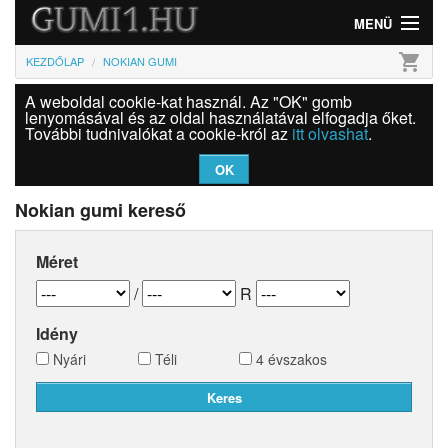
MENÜ
shopping_cart
KEZDŐLAP
NOKIAN GUMI
Gumi
A weboldal cookie-kat használ. Az "OK" gomb
Felni
lenyomásával és az oldal használatával elfogadja őket.
További tudnivalókat a cookie-król az
itt olvashat
.
Információk
OK
Szolgáltatások
Nokian gumi kereső
Bejelentkezés
Méret
/
R
Idény
Nyári
Téli
4 évszakos