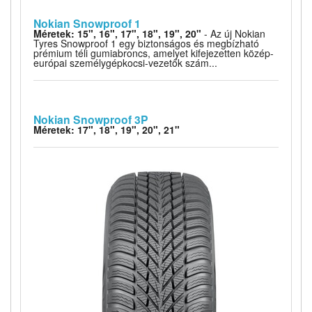
Nokian Snowproof 1
Méretek: 15", 16", 17", 18", 19", 20"
- Az új Nokian
Tyres Snowproof 1 egy biztonságos és megbízható
prémium téli gumiabroncs, amelyet kifejezetten közép-
európai személygépkocsi-vezetők szám...
Nokian Snowproof 3P
Méretek: 17", 18", 19", 20", 21"