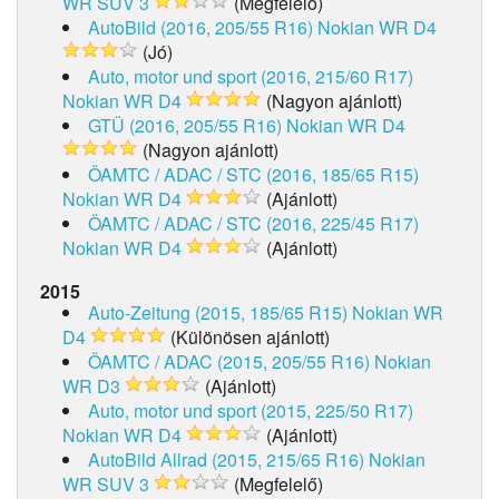
WR SUV 3
(Megfelelő)
AutoBild (2016, 205/55 R16)
Nokian WR D4
(Jó)
Auto, motor und sport (2016, 215/60 R17)
Nokian WR D4
(Nagyon ajánlott)
GTÜ (2016, 205/55 R16)
Nokian WR D4
(Nagyon ajánlott)
ÖAMTC / ADAC / STC (2016, 185/65 R15)
Nokian WR D4
(Ajánlott)
ÖAMTC / ADAC / STC (2016, 225/45 R17)
Nokian WR D4
(Ajánlott)
2015
Auto-Zeitung (2015, 185/65 R15)
Nokian WR
D4
(Különösen ajánlott)
ÖAMTC / ADAC (2015, 205/55 R16)
Nokian
WR D3
(Ajánlott)
Auto, motor und sport (2015, 225/50 R17)
Nokian WR D4
(Ajánlott)
AutoBild Allrad (2015, 215/65 R16)
Nokian
WR SUV 3
(Megfelelő)