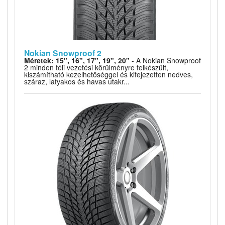
Nokian Snowproof 2
Méretek: 15", 16", 17", 19", 20"
- A Nokian Snowproof
2 minden téli vezetési körülményre felkészült,
kiszámítható kezelhetőséggel és kifejezetten nedves,
száraz, latyakos és havas utakr...