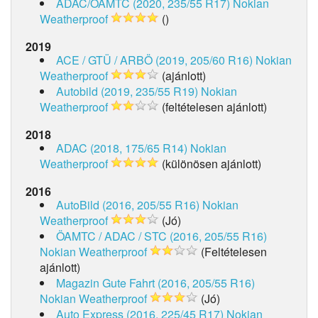
ADAC/ÖAMTC (2020, 235/55 R17)
Nokian
Weatherproof
()
2019
ACE / GTÜ / ARBÖ (2019, 205/60 R16)
Nokian
Weatherproof
(ajánlott)
Autobild (2019, 235/55 R19)
Nokian
Weatherproof
(feltételesen ajánlott)
2018
ADAC (2018, 175/65 R14)
Nokian
Weatherproof
(különösen ajánlott)
2016
AutoBild (2016, 205/55 R16)
Nokian
Weatherproof
(Jó)
ÖAMTC / ADAC / STC (2016, 205/55 R16)
Nokian Weatherproof
(Feltételesen
ajánlott)
Magazin Gute Fahrt (2016, 205/55 R16)
Nokian Weatherproof
(Jó)
Auto Express (2016, 225/45 R17)
Nokian