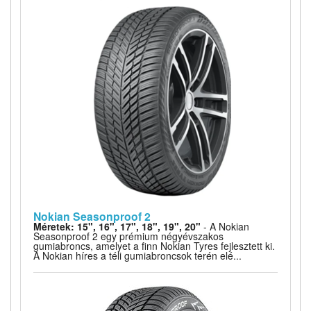
Nokian Seasonproof 2
Méretek: 15", 16", 17", 18", 19", 20"
- A Nokian
Seasonproof 2 egy prémium négyévszakos
gumiabroncs, amelyet a finn Nokian Tyres fejlesztett ki.
A Nokian híres a téli gumiabroncsok terén elé...