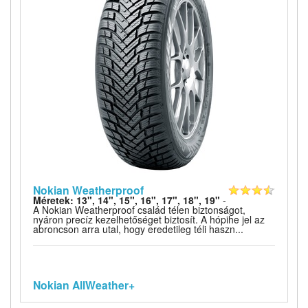
Nokian Weatherproof
Méretek: 13", 14", 15", 16", 17", 18", 19"
-
A Nokian Weatherproof család télen biztonságot,
nyáron precíz kezelhetőséget biztosít. A hópihe jel az
abroncson arra utal, hogy eredetileg téli haszn...
Nokian AllWeather+