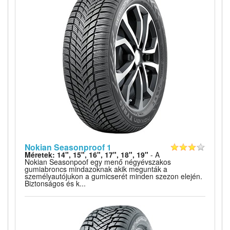
Nokian Seasonproof 1
Méretek: 14", 15", 16", 17", 18", 19"
- A
Nokian Seasonpoof egy menő négyévszakos
gumiabroncs mindazoknak akik megunták a
személyautójukon a gumicserét minden szezon elején.
Biztonságos és k...