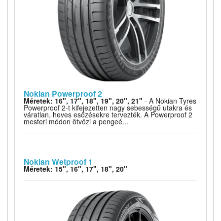
Nokian Powerproof 2
Méretek: 16", 17", 18", 19", 20", 21"
- A Nokian Tyres
Powerproof 2-t kifejezetten nagy sebességű utakra és
váratlan, heves esőzésekre tervezték. A Powerproof 2
mesteri módon ötvözi a pengeé...
Nokian Wetproof 1
Méretek: 15", 16", 17", 18", 20"