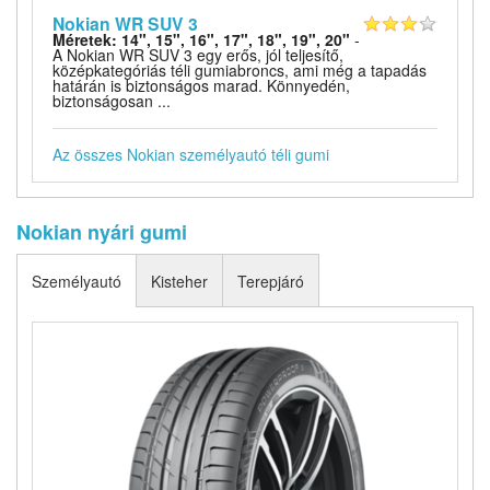
Nokian WR SUV 3
Méretek: 14", 15", 16", 17", 18", 19", 20"
-
A Nokian WR SUV 3 egy erős, jól teljesítő,
középkategóriás téli gumiabroncs, ami még a tapadás
határán is biztonságos marad. Könnyedén,
biztonságosan ...
Az összes Nokian személyautó téli gumi
Nokian nyári gumi
Személyautó
Kisteher
Terepjáró