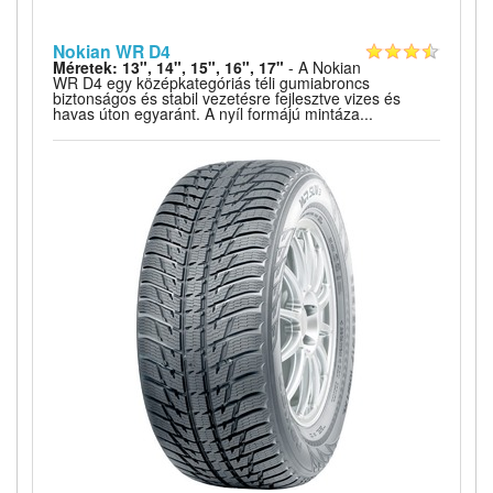
Nokian WR D4
Méretek: 13", 14", 15", 16", 17"
- A Nokian
WR D4 egy középkategóriás téli gumiabroncs
biztonságos és stabil vezetésre fejlesztve vizes és
havas úton egyaránt. A nyíl formájú mintáza...