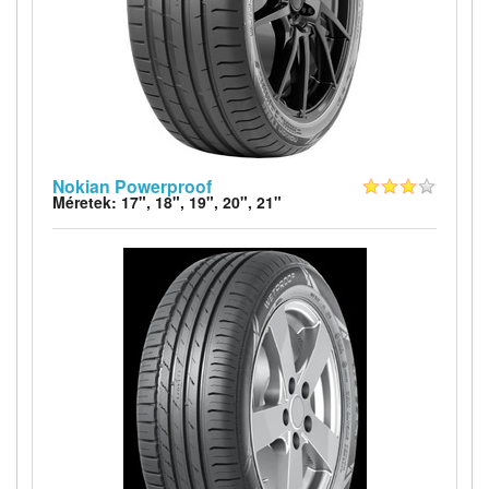
Nokian Powerproof
Méretek: 17", 18", 19", 20", 21"