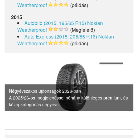
Weatherproof
(példás)
2015
Autobild (2015, 195/65 R15)
Nokian
Weatherproof
(Megfelelő)
Auto Express (2015, 205/55 R16)
Nokian
Weatherproof
(példás)
1
of
4
Négyévszakos újdonságok 2026-ban
A 2025/26-os megjelenéssel néhány különleges prémium, és
középkategóriás négyévs