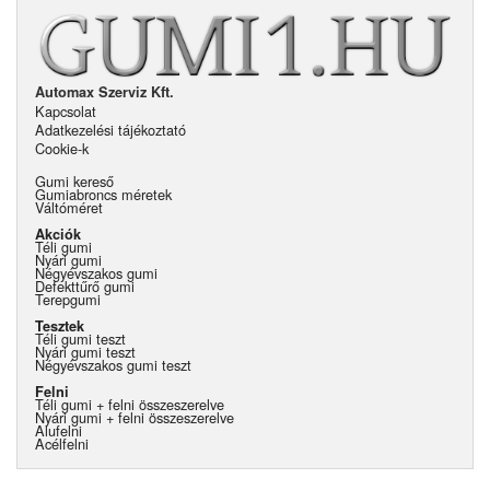
Automax Szerviz Kft.
Kapcsolat
Adatkezelési tájékoztató
Cookie-k
Gumi kereső
Gumiabroncs méretek
Váltóméret
Akciók
Téli gumi
Nyári gumi
Négyévszakos gumi
Defekttűrő gumi
Terepgumi
Tesztek
Téli gumi teszt
Nyári gumi teszt
Négyévszakos gumi teszt
Felni
Téli gumi + felni összeszerelve
Nyári gumi + felni összeszerelve
Alufelni
Acélfelni