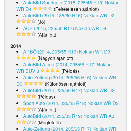
AutoBild Sportauto (2015, 225/45 R18)
Nokian
WR D4
(Feltételesen ajánlott)
AutoBild (2015, 185/60 R15)
Nokian WR D3
(Jó)
ACE (2015, 225/50 R17)
Nokian WR D4
(Ajánlott)
2014
ARBÖ (2014, 205/55 R16)
Nokian WR D3
(Nagyon ajánlott)
AutoBild Allrad (2014, 235/65 R17)
Nokian
WR SUV 3
(Példás)
Auto-Zeitung (2014, 205/55 R16)
Nokian WR
D3
(Különösen ajánlott)
AutoBild (2014, 225/50 R17)
Nokian WR D3
(Példás)
Sport Auto (2014, 225/45 R18)
Nokian WR D3
(Ajánlott)
AutoBild (2014, 235/35 R19)
Nokian WR A3
(Megfelelő)
Auto-Zeitung (2014, 235/65 R17)
Nokian WR