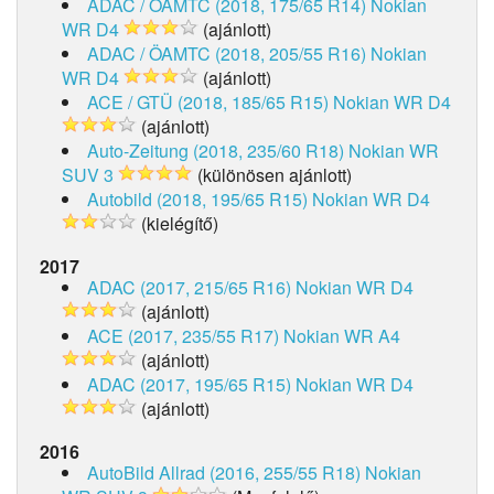
ADAC / ÖAMTC (2018, 175/65 R14)
Nokian
WR D4
(ajánlott)
ADAC / ÖAMTC (2018, 205/55 R16)
Nokian
WR D4
(ajánlott)
ACE / GTÜ (2018, 185/65 R15)
Nokian WR D4
(ajánlott)
Auto-Zeitung (2018, 235/60 R18)
Nokian WR
SUV 3
(különösen ajánlott)
Autobild (2018, 195/65 R15)
Nokian WR D4
(kielégítő)
2017
ADAC (2017, 215/65 R16)
Nokian WR D4
(ajánlott)
ACE (2017, 235/55 R17)
Nokian WR A4
(ajánlott)
ADAC (2017, 195/65 R15)
Nokian WR D4
(ajánlott)
2016
AutoBild Allrad (2016, 255/55 R18)
Nokian