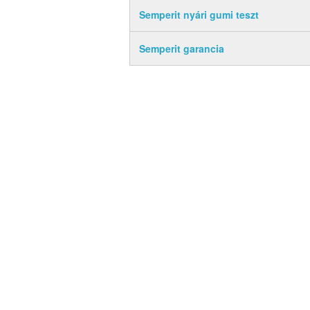
Semperit nyári gumi teszt
Semperit garancia