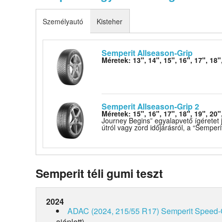
Személyautó
Kisteher
Semperit Allseason-Grip
Méretek: 13", 14", 15", 16", 17", 18"
Semperit Allseason-Grip 2
Méretek: 15", 16", 17", 18", 19", 20"
Journey Begins” egyalapvető ígéretet
útról vagy zord időjárásról, a “Semperi
Semperit téli gumi teszt
2024
ADAC (2024, 215/55 R17)
Semperit Speed-
ajánlott)