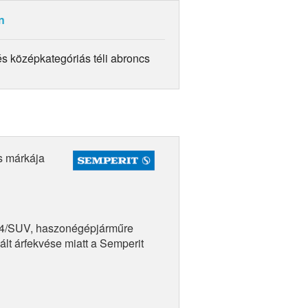
n
 középkategóriás téli abroncs
s márkája
4x4/SUV, haszonégépjárműre
lt árfekvése miatt a Semperit