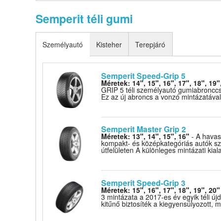
Semperit téli gumi
Személyautó
Kisteher
Terepjáró
Semperit Speed-Grip 5
Méretek: 14", 15", 16", 17", 18", 19"
GRIP 5 téli személyautó gumiabronccs
Ez az új abroncs a vonzó mintázatával é
Semperit Master Grip 2
Méretek: 13", 14", 15", 16"
- A havas
kompakt- és középkategóriás autók s
útfelületen A különleges mintázati kial
Semperit Speed-Grip 3
Méretek: 15", 16", 17", 18", 19", 20"
3 mintázata a 2017-es év egyik téli 
kitűnő biztosíték a kiegyensúlyozott, m