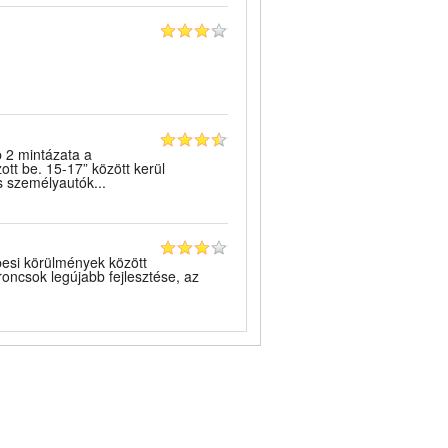
 2 mintázata a
tt be. 15-17” között kerül
s személyautók...
lpesi körülmények között
roncsok legújabb fejlesztése, az