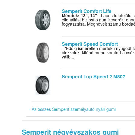
Semperit Comfort Life
Méretek: 13", 14"
- Lapos futófelület 
ellenállást biztosító gumikeverék: en
fogyasztása. Megnövelt számú bordaél:
Semperit Speed Comfort
- "Eddig ismeretlen mértékű nyugodt fu
blokkélek: kitünő menetkomfort a csökk
vállb...
Semperit Top Speed 2 M807
Az összes Semperit személyautó nyári gumi
Semperit négyévszakos gumi