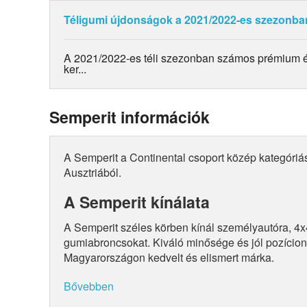
Téligumi újdonságok a 2021/2022-es szezonba
A 2021/2022-es téli szezonban számos prémium és
ker...
Semperit információk
A Semperit a Continental csoport közép kategóriá
Ausztriából.
A Semperit kínálata
A Semperit széles körben kínál személyautóra, 
gumiabroncsokat. Kiváló minősége és jól pozícioná
Magyarországon kedvelt és elismert márka.
Bővebben