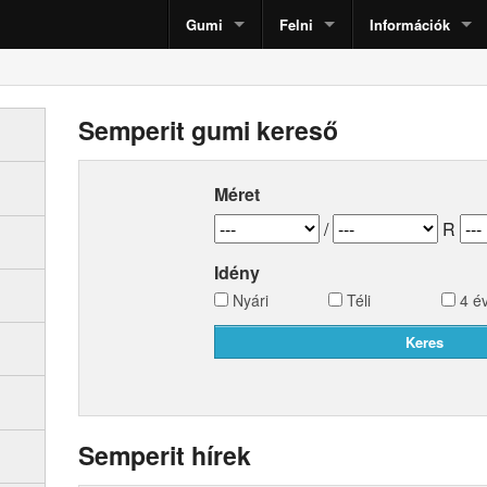
Gumi
Felni
Információk
Semperit gumi kereső
Méret
/
R
Idény
Nyári
Téli
4 é
Semperit hírek