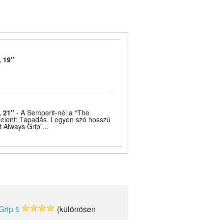
, 19"
, 21"
- A Semperit-nél a “The
 jelent: Tapadás. Legyen szó hosszú
t Always Grip”...
Grip 5
(különösen