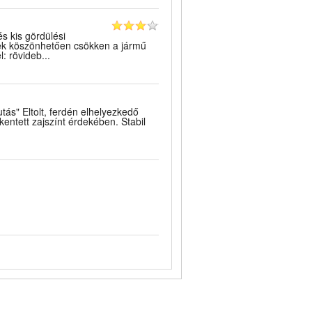
és kis gördülési
nek köszönhetően csökken a jármű
 rövideb...
tás" Eltolt, ferdén elhelyezkedő
entett zajszínt érdekében. Stabil