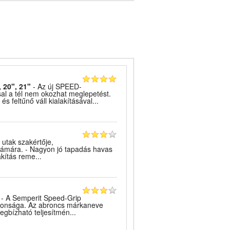
, 20", 21"
- Az új SPEED-
al a tél nem okozhat meglepetést.
s feltűnő váll kialakításával...
 utak szakértője,
zámára. - Nagyon jó tapadás havas
akítás reme...
- A Semperit Speed-Grip
újdonsága. Az abroncs márkaneve
egbízható teljesítmén...