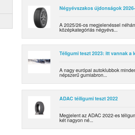
Négyévszakos újdonságok 2026
A 2025/26-os megjelenéssel néhán
középkategóriás négyévs...
Téligumi teszt 2023: itt vannak a 
A nagy európai autoklubbok minden
népszerű gumiabron...
ADAC téiligumi teszt 2022
Megjelent az ADAC 2022-es téligum
két nagyon né...