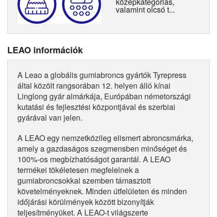
középkategóriás,
valamint olcsó t...
LEAO információk
A Leao a globális gumiabroncs gyártók Tyrepress
által közölt rangsorában 12. helyen álló kínai
Linglong gyár almárkája, Európában németországi
kutatási és fejlesztési központjával és szerbiai
gyárával van jelen.
A LEAO egy nemzetközileg elismert abroncsmárka,
amely a gazdaságos szegmensben minőséget és
100%-os megbízhatóságot garantál. A LEAO
termékei tökéletesen megfelelnek a
gumiabroncsokkal szemben támasztott
követelményeknek. Minden útfelületen és minden
időjárási körülmények között bizonyítják
teljesítményüket. A LEAO-t világszerte