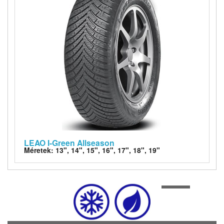
LEAO I-Green Allseason
Méretek: 13", 14", 15", 16", 17", 18", 19"
1
of
4