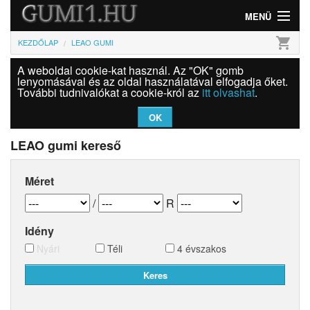
MENÜ
shopping_cart
KEZDŐLAP
LEAO GUMI
Gumi
A weboldal cookie-kat használ. Az "OK" gomb
Felni
lenyomásával és az oldal használatával elfogadja őket.
További tudnivalókat a cookie-król az
itt olvashat
.
Információk
OK
Szolgáltatások
LEAO gumi kereső
Bejelentkezés
Méret
/
R
Idény
Nyári
Téli
4 évszakos