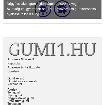
Négyévszakos gumi újdonságok a 2022 év végén
Az autógumi gyártáson belül a négyévszakos gumiabroncsok
gyártása fejlődik a leg
Automax Szerviz Kft.
Kapcsolat
Adatkezelési tájékoztató
Cookie-k
Gumi kereső
Gumiabroncs méretek
Váltóméret
Akciók
Téli gumi
Nyári gumi
Négyévszakos gumi
Defekttűrő gumi
Terepgumi