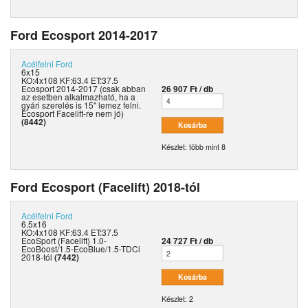
Ford Ecosport 2014-2017
Acélfelni
Ford
6x15
KO:4x108 KF:63.4 ET:37.5
Ecosport 2014-2017 (csak abban
26 907 Ft / db
az esetben alkalmazható, ha a
gyári szerelés is 15" lemez felni.
Ecosport Facelift-re nem jó)
(8442)
Készlet: több mint 8
Ford Ecosport (Facelift) 2018-tól
Acélfelni
Ford
6.5x16
KO:4x108 KF:63.4 ET:37.5
EcoSport (Facelift) 1.0-
24 727 Ft / db
EcoBoost/1.5-EcoBlue/1.5-TDCi
2018-tól
(7442)
Készlet: 2