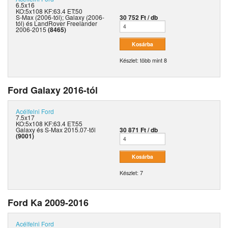
6.5x16
KO:5x108 KF:63.4 ET:50
S-Max (2006-tól); Galaxy (2006-
30 752 Ft / db
tól) és LandRover Freelander
2006-2015
(8465)
Készlet: több mint 8
Ford Galaxy 2016-tól
Acélfelni
Ford
7.5x17
KO:5x108 KF:63.4 ET:55
Galaxy és S-Max 2015.07-től
30 871 Ft / db
(9001)
Készlet: 7
Ford Ka 2009-2016
Acélfelni
Ford