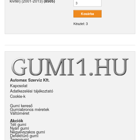
kivitel) (2001-2013)
(8505)
Készlet: 3
Automax Szerviz Kft.
Kapcsolat
Adatkezelési tájékoztató
Cookie-k
Gumi kereső
Gumiabroncs méretek
Váltóméret
Akciók
Téli gumi
Nyári gumi
Négyévszakos gumi
Defekttűrő gumi
Terepgumi