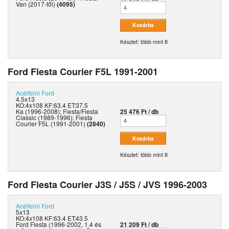
Van (2017-től)
(4095)
Készlet: több mint 8
Ford Fiesta Courier F5L 1991-2001
Acélfelni
Ford
4.5x13
KO:4x108 KF:63.4 ET:37.5
Ka (1996-2008); Fiesta/Fiesta
25 476 Ft / db
Classic (1989-1996); Fiesta
Courier F5L (1991-2001)
(2840)
Készlet: több mint 8
Ford Fiesta Courier J3S / J5S / JVS 1996-2003
Acélfelni
Ford
5x13
KO:4x108 KF:63.4 ET:43.5
Ford Fiesta (1996-2002, 1.4 és
21 209 Ft / db