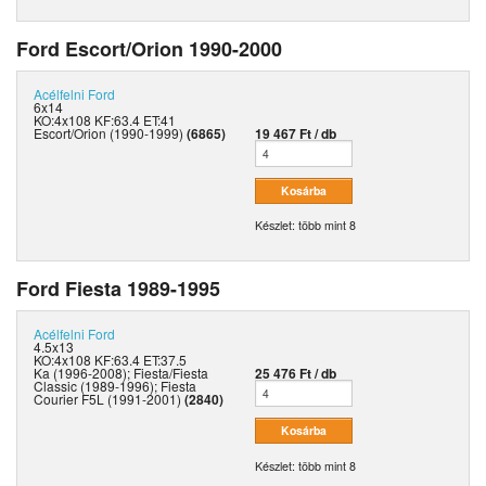
Ford Escort/Orion 1990-2000
Acélfelni
Ford
6x14
KO:4x108 KF:63.4 ET:41
Escort/Orion (1990-1999)
(6865)
19 467 Ft / db
Készlet: több mint 8
Ford Fiesta 1989-1995
Acélfelni
Ford
4.5x13
KO:4x108 KF:63.4 ET:37.5
Ka (1996-2008); Fiesta/Fiesta
25 476 Ft / db
Classic (1989-1996); Fiesta
Courier F5L (1991-2001)
(2840)
Készlet: több mint 8