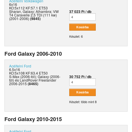
Acélfelni
Volkswagen
6x16
KO:5x112 KF:57.1 ET:53
Sharan, Galaxy: Alhambra; VW
37 023 Ft / db
T4 Caravelle 2,5 TDI (111 kw)
(2001-2006)
(9845)
Készlet: 6
Ford Galaxy 2006-2010
Acélfelni
Ford
6.5x16
KO:5x108 KF:63.4 ET:50
S-Max (2006-tól); Galaxy (2006-
30 752 Ft / db
tól) és LandRover Freelander
2006-2015
(8465)
Készlet: több mint 8
Ford Galaxy 2010-2015
Acélfelni
Ford