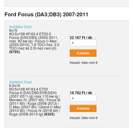
Ford Focus (DA3;DB3) 2007-2011
Acélfelni
Ford
6x15
KO:5x108 KF:63.4 ET:52.5
Focus (DA3;DB3) (2004-2011,
22 187 Ft / db
max. 92 kw-ig) / Focus C-Max
(2003-2010), 1.8 TDCi-hez, 2.0
TDCi-hez és 2.0i-hez nem jó)
(8795)
Készlet: több mint 8
Acélfelni
Ford
6.5x16
KO:5x108 KF:63.4 ET:50
Focus II (DA3;DB3;DYB;DEH)
19 782 Ft / db
(2007-2011-ig) max.110 kw-ig /
Mondeo IV. (2007-től) / Focus III.
(2011-től) / Kuga (2008-2013) /
C-Max (2007-től) / Grand C-Max
(2010-től) / Focus IV (2018-tól) /
Kuga (2008-2013-ig)
(8325)
Készlet: több mint 8