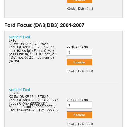
Készlet: több mint 8
Ford Focus (DA3;DB3) 2004-2007
Acélfelni
Ford
6x15
KO:5x108 KF:63.4 ET:52.5
Focus (DA3;DB3) (2004-2011,
22 187 Ft / db
max. 92 kw-ig) / Focus C-Max
(2003-2010), 1.8 TDCi-hez, 2.0
TDCi-hez és 2.0i-hez nem jó)
(8795)
Készlet: több mint 8
Acélfelni
Ford
6.5x16
KO:5x108 KF:63.4 ET:52.5
Focus (DA3;DB3) (2004-2007) /
20 965 Ft / db
Focus C-Max (2003-tól) /
Mondeo Facelift (2000-2007) /
Jaguar X-Type (2001-től)
(9975)
Készlet: több mint 8