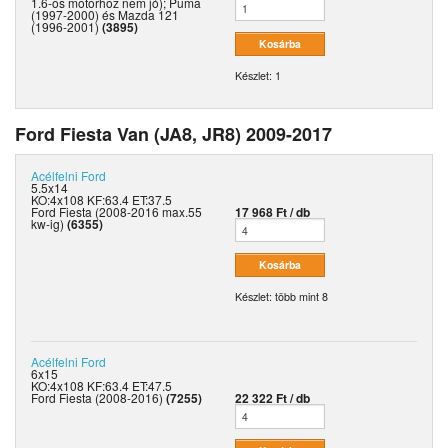
1.6-os motorhoz nem jó); Puma
(1997-2000) és Mazda 121
(1996-2001)
(3895)
Készlet: 1
Ford Fiesta Van (JA8, JR8) 2009-2017
Acélfelni
Ford
5.5x14
KO:4x108 KF:63.4 ET:37.5
Ford Fiesta (2008-2016 max.55
17 968 Ft / db
kw-ig)
(6355)
Készlet: több mint 8
Acélfelni
Ford
6x15
KO:4x108 KF:63.4 ET:47.5
Ford Fiesta (2008-2016)
(7255)
22 322 Ft / db