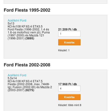
Ford Fiesta 1995-2002
Acélfelni
Ford
5x13
KO:4x108 KF:63.4 ET:43.5
Ford Fiesta (1996-2002, 1.4 és
21 209 Ft / db
1.6-os motorhoz nem jó); Puma
(1997-2000) és Mazda 121
(1996-2001)
(3895)
Készlet: 1
Ford Fiesta 2002-2008
Acélfelni
Ford
5.5x14
KO:4x108 KF:63.4 ET:47.5
Fiesta (2002-2008, max. 74kW-
17 968 Ft / db
ig); Fusion (2002-től) és Mazda 2
(2003-2007)
(6275)
Készlet: több mint 8