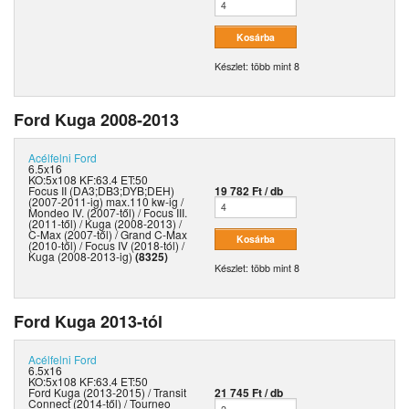
Készlet: több mint 8
Ford Kuga 2008-2013
Acélfelni
Ford
6.5x16
KO:5x108 KF:63.4 ET:50
Focus II (DA3;DB3;DYB;DEH)
19 782 Ft / db
(2007-2011-ig) max.110 kw-ig /
Mondeo IV. (2007-től) / Focus III.
(2011-től) / Kuga (2008-2013) /
C-Max (2007-től) / Grand C-Max
(2010-től) / Focus IV (2018-tól) /
Kuga (2008-2013-ig)
(8325)
Készlet: több mint 8
Ford Kuga 2013-tól
Acélfelni
Ford
6.5x16
KO:5x108 KF:63.4 ET:50
Ford Kuga (2013-2015) / Transit
21 745 Ft / db
Connect (2014-től) / Tourneo