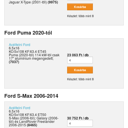
Jaguar X-Type (2001-től)
(9975)
Készlet: több mint 8
Ford Puma 2020-tól
Acélfelni
Ford
6.5x16
KO:5x108 KF:63.4 ET:45
Puma (2020-tól) 114 kW-tól csak
23 063 Ft / db
17" alumínium megengedett;
(7037)
Készlet: több mint 8
Ford S-Max 2006-2014
Acélfelni
Ford
6.5x16
KO:5x108 KF:63.4 ET:50
S-Max (2006-tól); Galaxy (2006-
30 752 Ft / db
tól) és LandRover Freelander
2006-2015
(8465)