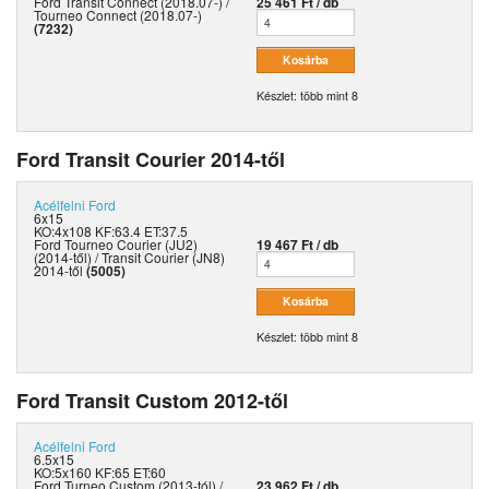
Ford Transit Connect (2018.07-) /
25 461 Ft / db
Tourneo Connect (2018.07-)
(7232)
Készlet: több mint 8
Ford Transit Courier 2014-től
Acélfelni
Ford
6x15
KO:4x108 KF:63.4 ET:37.5
Ford Tourneo Courier (JU2)
19 467 Ft / db
(2014-től) / Transit Courier (JN8)
2014-től
(5005)
Készlet: több mint 8
Ford Transit Custom 2012-től
Acélfelni
Ford
6.5x15
KO:5x160 KF:65 ET:60
Ford Turneo Custom (2013-tól) /
23 962 Ft / db