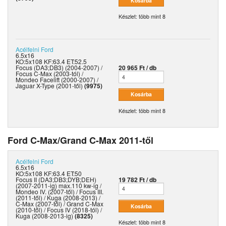
Készlet: több mint 8
Acélfelni
Ford
6.5x16
KO:5x108 KF:63.4 ET:52.5
Focus (DA3;DB3) (2004-2007) /
20 965 Ft / db
Focus C-Max (2003-tól) /
Mondeo Facelift (2000-2007) /
Jaguar X-Type (2001-től)
(9975)
Készlet: több mint 8
Ford C-Max/Grand C-Max 2011-től
Acélfelni
Ford
6.5x16
KO:5x108 KF:63.4 ET:50
Focus II (DA3;DB3;DYB;DEH)
19 782 Ft / db
(2007-2011-ig) max.110 kw-ig /
Mondeo IV. (2007-től) / Focus III.
(2011-től) / Kuga (2008-2013) /
C-Max (2007-től) / Grand C-Max
(2010-től) / Focus IV (2018-tól) /
Kuga (2008-2013-ig)
(8325)
Készlet: több mint 8