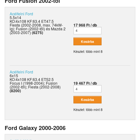
Ford Fusion 2002-től
Acélfelni
Ford
5.5x14
KO:4x108 KF:63.4 ET:47.5
Fiesta (2002-2008, max. 74kW-
17 968 Ft / db
ig); Fusion (2002-től) és Mazda 2
(2003-2007)
(6275)
Készlet: több mint 8
Acélfelni
Ford
6x15
KO:4x108 KF:63.4 ET:52.5
Focus I (1998-2004); Fusion
19 467 Ft / db
(2002-től); Fiesta (2002-2008)
(8200)
Készlet: több mint 8
Ford Galaxy 2000-2006