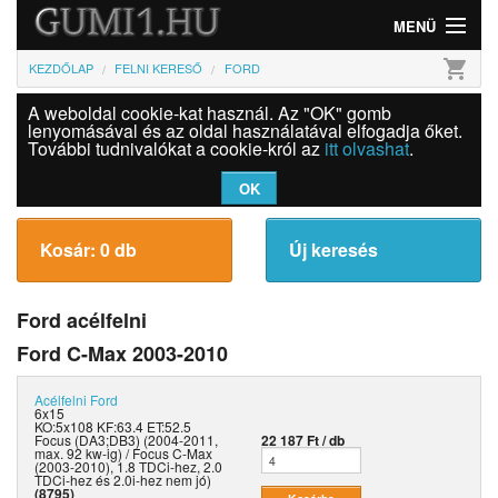
MENÜ
shopping_cart
KEZDŐLAP
FELNI KERESŐ
FORD
Gumi
A weboldal cookie-kat használ. Az "OK" gomb
Felni
lenyomásával és az oldal használatával elfogadja őket.
További tudnivalókat a cookie-król az
itt olvashat
.
Információk
OK
Szolgáltatások
Kosár: 0 db
Új keresés
Bejelentkezés
Ford acélfelni
Ford C-Max 2003-2010
Acélfelni
Ford
6x15
KO:5x108 KF:63.4 ET:52.5
Focus (DA3;DB3) (2004-2011,
22 187 Ft / db
max. 92 kw-ig) / Focus C-Max
(2003-2010), 1.8 TDCi-hez, 2.0
TDCi-hez és 2.0i-hez nem jó)
(8795)