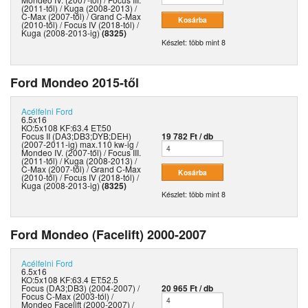
(2011-től) / Kuga (2008-2013) /
C-Max (2007-től) / Grand C-Max
(2010-től) / Focus IV (2018-tól) /
Kuga (2008-2013-ig)
(8325)
Készlet: több mint 8
Ford Mondeo 2015-től
Acélfelni
Ford
6.5x16
KO:5x108 KF:63.4 ET:50
Focus II (DA3;DB3;DYB;DEH)
19 782 Ft / db
(2007-2011-ig) max.110 kw-ig /
Mondeo IV. (2007-től) / Focus III.
(2011-től) / Kuga (2008-2013) /
C-Max (2007-től) / Grand C-Max
(2010-től) / Focus IV (2018-tól) /
Kuga (2008-2013-ig)
(8325)
Készlet: több mint 8
Ford Mondeo (Facelift) 2000-2007
Acélfelni
Ford
6.5x16
KO:5x108 KF:63.4 ET:52.5
Focus (DA3;DB3) (2004-2007) /
20 965 Ft / db
Focus C-Max (2003-tól) /
Mondeo Facelift (2000-2007) /