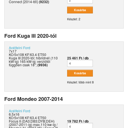
Connect (2014-től)
(9232)
Készlet: 2
Ford Kuga III 2020-tól
Acélfelni
Ford
7x17
KO:5x108 KF:63.4 ET:50
Kuga III 2020-tól; hibridnél (110
25 461 Ft / db
kW-ig) 165 kW-ig; verziótól
függően csak 18";
(9936)
Készlet: több mint 8
Ford Mondeo 2007-2014
Acélfelni
Ford
6.5x16
KO:5x108 KF:63.4 ET:50
Focus II (DA3;DB3;DYB;DEH)
19 782 Ft / db
(2007-2011-ig) max.110 kw-ig /
Mondeo IV. (2007-től) / Focus III.