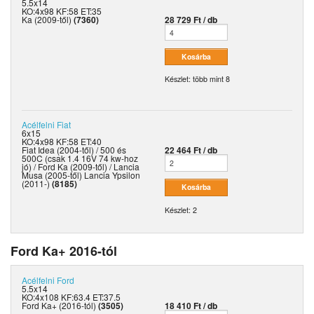
5.5x14
KO:4x98 KF:58 ET:35
Ka (2009-től)
(7360)
28 729 Ft / db
Készlet: több mint 8
Acélfelni
Fiat
6x15
KO:4x98 KF:58 ET:40
Fiat Idea (2004-től) / 500 és
22 464 Ft / db
500C (csak 1.4 16V 74 kw-hoz
jó) / Ford Ka (2009-től) / Lancia
Musa (2005-től) Lancia Ypsilon
(2011-)
(8185)
Készlet: 2
Ford Ka+ 2016-tól
Acélfelni
Ford
5.5x14
KO:4x108 KF:63.4 ET:37.5
Ford Ka+ (2016-tól)
(3505)
18 410 Ft / db