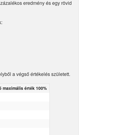
 százalékos eredmény és egy rövid
k:
yből a végső értékelés született.
tő maximális érték 100%