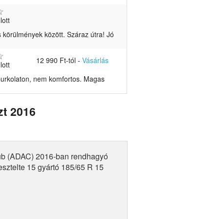
lott
s körülmények között. Száraz útra! Jó
12 990 Ft-tól
-
Vásárlás
lott
burkolaton, nem komfortos. Magas
zt 2016
lub (ADAC) 2016-ban rendhagyó
sztelte 15 gyártó 185/65 R 15