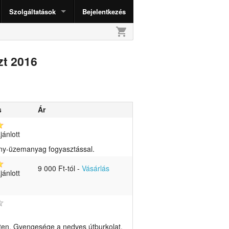
Szolgáltatások
Bejelentkezés
shopping_cart
zt 2016
s
Ár
ánlott
ny-üzemanyag fogyasztással.
9 000 Ft-tól
-
Vásárlás
ánlott
eten. Gyengesége a nedves útburkolat.