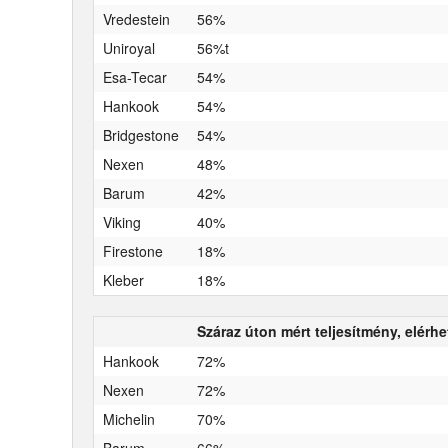
Vredestein
56%
Uniroyal
56%t
Esa-Tecar
54%
Hankook
54%
Bridgestone
54%
Nexen
48%
Barum
42%
Viking
40%
Firestone
18%
Kleber
18%
Száraz úton mért teljesítmény, elérh
Hankook
72%
Nexen
72%
Michelin
70%
Barum
66%