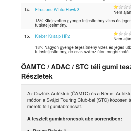
14.
Firestone WinterHawk 3
Nem aján
18% Kifejezetten gyenge teljesítmény vizes és jege
futásteljesítmény.
15.
Kléber Krisalp HP2
Nem aján
18% Nagyon gyenge teljesítmény vizes és jeges út
futásteljesítmény, de csak száraz úton megbízható.
ÖAMTC / ADAC / STC téli gumi tes
Részletek
Az Osztrák Autóklub (ÖAMTC) és a Német Autók
módon a Svájci Touring Club-bal (STC) közösen te
méretű téli gumiabroncsát.
A tesztelt gumiabroncsok abc sorrendben:
Barum Polaris 3