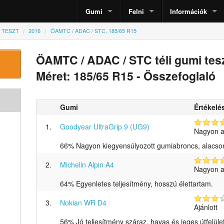
Gumi
Felni
Információk
I TESZT
2016
ÖAMTC / ADAC / STC, 185/65 R15
ÖAMTC / ADAC / STC
téli gumi tes
Méret: 185/65 R15
- Összefoglaló
Gumi
Értékelé
1.
Goodyear UltraGrip 9 (UG9)
Nagyon aj
66% Nagyon kiegyensúlyozott gumiabroncs, alacso
2.
Michelin Alpin A4
Nagyon aj
64% Egyenletes teljesítmény, hosszú élettartam.
3.
Nokian WR D4
Ajánlott
56% Jó teljesítmény száraz, havas és jeges útfelül