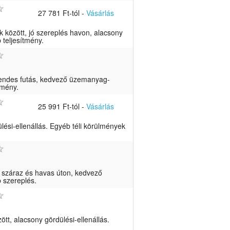
27 781 Ft-tól
-
Vásárlás
között, jó szereplés havon, alacsony
 teljesítmény.
sendes futás, kedvező üzemanyag-
tmény.
25 991 Ft-tól
-
Vásárlás
ési-ellenállás. Egyéb téli körülmények
 száraz és havas úton, kedvező
 szereplés.
t, alacsony gördülési-ellenállás.