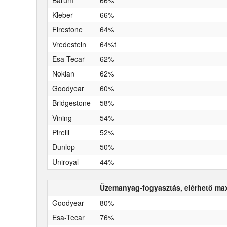
Kleber
66%
Firestone
64%
Vredestein
64%t
Esa-Tecar
62%
Nokian
62%
Goodyear
60%
Bridgestone
58%
Vining
54%
Pirelli
52%
Dunlop
50%
Uniroyal
44%
Üzemanyag-fogyasztás, elérhető max
Goodyear
80%
Esa-Tecar
76%