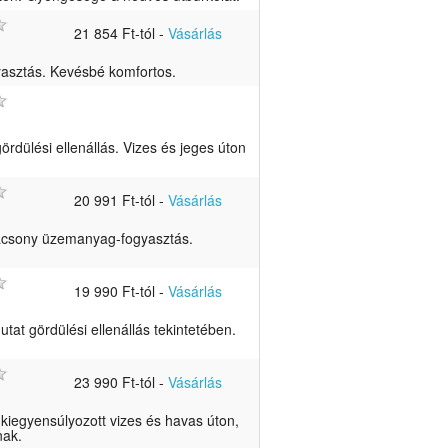
21 854 Ft-tól
-
Vásárlás
asztás. Kevésbé komfortos.
ördülési ellenállás. Vizes és jeges úton
20 991 Ft-tól
-
Vásárlás
lacsony üzemanyag-fogyasztás.
19 990 Ft-tól
-
Vásárlás
tat gördülési ellenállás tekintetében.
23 990 Ft-tól
-
Vásárlás
kiegyensúlyozott vizes és havas úton,
nak.