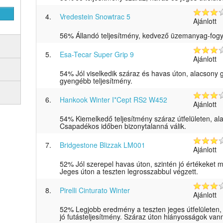
4.
Vredestein Snowtrac 5
Ajánlott
56% Állandó teljesítmény, kedvező üzemanyag-fogy
5.
Esa-Tecar Super Grip 9
Ajánlott
54% Jól viselkedik száraz és havas úton, alacsony g
gyengébb teljesítmény.
6.
Hankook Winter I*Cept RS2 W452
Ajánlott
54% Kiemelkedő teljesítmény száraz útfelületen, a
Csapadékos időben bizonytalanná válik.
7.
Bridgestone Blizzak LM001
Ajánlott
52% Jól szerepel havas úton, szintén jó értékeket mu
Jeges úton a teszten legrosszabbul végzett.
8.
Pirelli Cinturato Winter
Ajánlott
52% Legjobb eredmény a teszten jeges útfelületen, 
jó futásteljesítmény. Száraz úton hiányosságok van