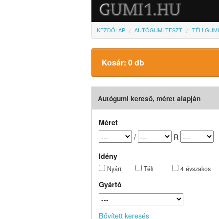
KEZDŐLAP
AUTÓGUMI TESZT
TÉLI GUM
Kosár: 0 db
Autógumi kereső, méret alapján
Méret
/
R
Idény
Nyári
Téli
4 évszakos
Gyártó
Bővített keresés