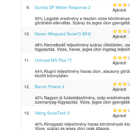
9.
Dunlop SP Winter Response 2
Ajánlott
50% Legjobb eredmény a teszten vizes körülmények 
gördülési-ellenállás. Száraz és jeges úton gyengébb
10.
Nexen Winguard Snow'G WH2
Ajánlott
48% Kiemelkedő teljesítmény száraz útfelületen, c
fogyasztás. Vizes, havas, jeges úton ingatag teljesí
11.
Uniroyal MS Plus 77
Ajánlott
44% Kiugró teljesítmény havas úton, alacsony gördül
között bizonytalan.
12.
Barum Polaris 3
Ajánlott
42% Nagyon jó futásteljesítmény, szép eredmények
üzemanyag-fogyasztás. Vizes, jeges úton gyengébb
13.
Viking SnowTech II
Ajánlott
40% Kimagasló teljesítmény havas körülmények közöt
Vizes, száraz és jeges úton csak átlagos.