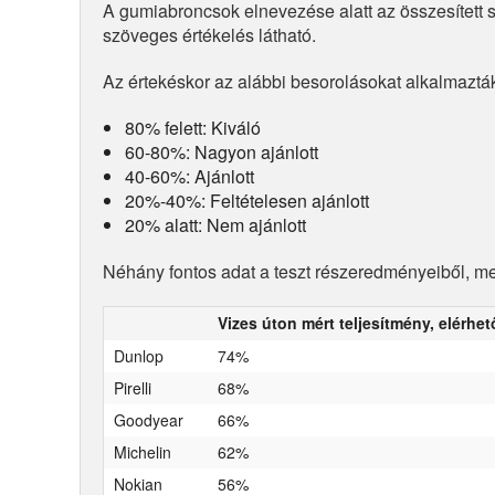
A gumiabroncsok elnevezése alatt az összesített
szöveges értékelés látható.
Az értekéskor az alábbi besorolásokat alkalmaztá
80% felett: Kiváló
60-80%: Nagyon ajánlott
40-60%: Ajánlott
20%-40%: Feltételesen ajánlott
20% alatt: Nem ajánlott
Néhány fontos adat a teszt részeredményeiből, mel
Vizes úton mért teljesítmény, elérhe
Dunlop
74%
Pirelli
68%
Goodyear
66%
Michelin
62%
Nokian
56%