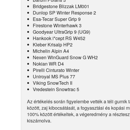
Bridgestone Blizzak LM001
Dunlop SP Winter Response 2
Esa-Tecar Super Grip 9
Firestone Winterhawk 3
Goodyear UltraGrip 9 (UG9)
Hankook i*cept RS W452
Kleber Krisalp HP2
Michelin Alpin A4
Nexen WinGuard Snow G WH2
Nokian WR D4
Pirelli Cinturato Winter
Uniroyal MS Plus 77
Viking SnowTech II
Vredestein Snowtrac 5
Az értékelés során figyelembe vették a téli gumi
között, zaj kibocsátását, a fogyasztási és kopási m
100% között értékeltek, a végeredmény a részteszte
kiszámolva.