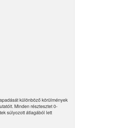
k tapadását különböző körülmények
utatóit. Minden résztesztet 0-
k súlyozott átlagából lett