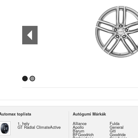
Automax toplista
Autógumi Márkák
1. hely
Alliance
Fulda
GT Radial ClimateActive
Apollo
General
Barum
Giti
BFGoodrich
Goodride