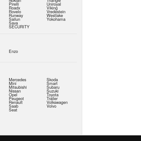
Nokian
Triangle
Pirelli
Uniroyal
Roadx
Viking
Rovelo
Vredestein
Runway
Westlake
Sailun
Yokohama
Sava
SECURITY
Enzo
Mercedes
Skoda
Mini
Smart
Mitsubishi
Subaru
Nissan
Suzuki
Opel
Toyota
Peugeot
Trailer
Renault
Volkswagen
Saab
Volvo
Seat