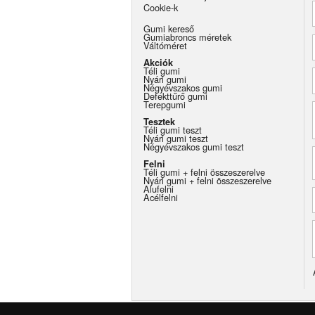
Cookie-k
Gumi kereső
Gumiabroncs méretek
Váltóméret
Akciók
Téli gumi
Nyári gumi
Négyévszakos gumi
Defekttűrő gumi
Terepgumi
Tesztek
Téli gumi teszt
Nyári gumi teszt
Négyévszakos gumi teszt
Felni
Téli gumi + felni összeszerelve
Nyári gumi + felni összeszerelve
Alufelni
Acélfelni