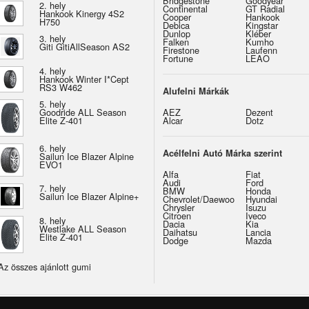
Bridgestone
Goodyear
2. hely
Continental
GT Radial
Hankook Kinergy 4S2
Cooper
Hankook
H750
Debica
Kingstar
Dunlop
Kléber
3. hely
Falken
Kumho
Giti GitiAllSeason AS2
Firestone
Laufenn
Fortune
LEAO
4. hely
Hankook Winter I*Cept
RS3 W462
Alufelni Márkák
5. hely
Goodride ALL Season
AEZ
Dezent
Elite Z-401
Alcar
Dotz
6. hely
Acélfelni Autó Márka szerint
Sailun Ice Blazer Alpine
EVO1
Alfa
Fiat
Audi
Ford
7. hely
BMW
Honda
Sailun Ice Blazer Alpine+
Chevrolet/Daewoo
Hyundai
Chrysler
Isuzu
Citroen
Iveco
8. hely
Dacia
Kia
Westlake ALL Season
Daihatsu
Lancia
Elite Z-401
Dodge
Mazda
Az összes ajánlott gumi