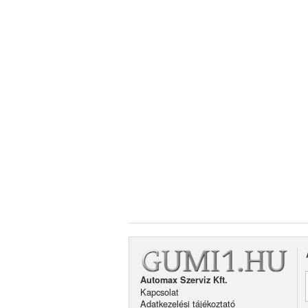
Automax Szerviz Kft.
Kapcsolat
Adatkezelési tájékoztató