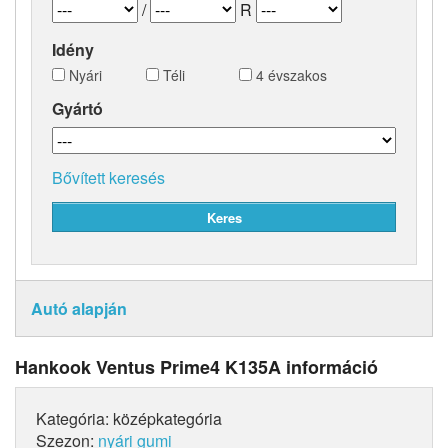
/
R
Idény
Nyári
Téli
4 évszakos
Gyártó
Bővített keresés
Autó alapján
Hankook Ventus Prime4 K135A információ
Kategória: középkategória
Szezon:
nyári gumi