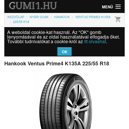
MENÜ
KEZDŐLAP
NYÁRI GUMI
HANKOOK
VENTUS PRIME4 K135A
shopping_cart
Gumi
225/55 R18
A weboldal cookie-kat használ. Az "OK" gomb
Felni
lenyomásával és az oldal használatával elfogadja őket.
További tudnivalókat a cookie-król az
itt olvashat
.
Információk
OK
Szolgáltatások
Hankook Ventus Prime4 K135A 225/55 R18
Bejelentkezés