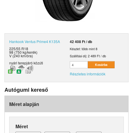
Hankook
Ventus Prime4 K135A
42 408 Ft / db
225/55 R18
Készlet: több mint 8
98 (750 kg/kerék)
V (240 km/óra)
Szállítási díj:
2 489 Ft / db
nyári
terepjáró közúti
B
A
69
Részletes információk
Autógumi kereső
Méret alapján
Méret