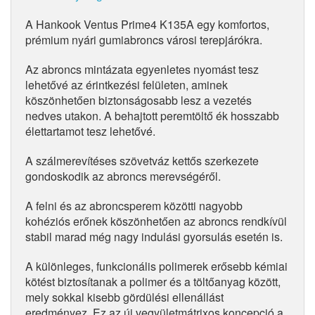
A Hankook Ventus Prime4 K135A egy komfortos,
prémium nyári gumiabroncs városi terepjárókra.
Az abroncs mintázata egyenletes nyomást tesz
lehetővé az érintkezési felületen, aminek
köszönhetően biztonságosabb lesz a vezetés
nedves utakon. A behajtott peremtöltő ék hosszabb
élettartamot tesz lehetővé.
A szálmerevítéses szövetváz kettős szerkezete
gondoskodik az abroncs merevségéről.
A felni és az abroncsperem közötti nagyobb
kohéziós erőnek köszönhetően az abroncs rendkívül
stabil marad még nagy indulási gyorsulás esetén is.
A különleges, funkcionális polimerek erősebb kémiai
kötést biztosítanak a polimer és a töltőanyag között,
mely sokkal kisebb gördülési ellenállást
eredményez. Ez az új vegyületmátrixos koncepció a