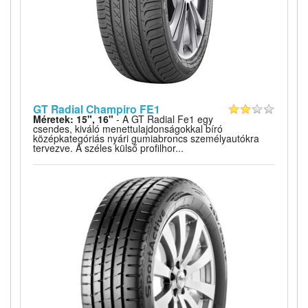
GT Radial Champiro FE1
Méretek: 15", 16"
- A GT Radial Fe1 egy
csendes, kiváló menettulajdonságokkal bíró
középkategóriás nyári gumiabroncs személyautókra
tervezve. A széles külső profilhor...