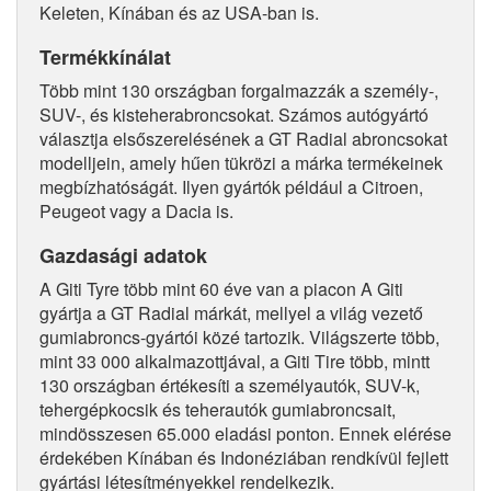
Keleten, Kínában és az USA-ban is.
Termékkínálat
Több mint 130 országban forgalmazzák a személy-,
SUV-, és kisteherabroncsokat. Számos autógyártó
választja elsőszerelésének a GT Radial abroncsokat
modelljein, amely hűen tükrözi a márka termékeinek
megbízhatóságát. Ilyen gyártók például a Citroen,
Peugeot vagy a Dacia is.
Gazdasági adatok
A Giti Tyre több mint 60 éve van a piacon A Giti
gyártja a GT Radial márkát, mellyel a világ vezető
gumiabroncs-gyártói közé tartozik. Világszerte több,
mint 33 000 alkalmazottjával, a Giti Tire több, mintt
130 országban értékesíti a személyautók, SUV-k,
tehergépkocsik és teherautók gumiabroncsait,
mindösszesen 65.000 eladási ponton. Ennek elérése
érdekében Kínában és Indonéziában rendkívül fejlett
gyártási létesítményekkel rendelkezik.