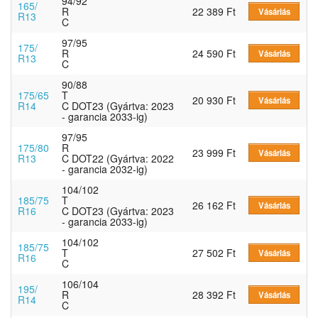
94/92
165/
R
22 389 Ft
Vásárlás
R13
C
97/95
175/
R
24 590 Ft
Vásárlás
R13
C
90/88
175/65
T
20 930 Ft
Vásárlás
R14
C DOT23 (Gyártva: 2023
- garancia 2033-ig)
97/95
175/80
R
23 999 Ft
Vásárlás
R13
C DOT22 (Gyártva: 2022
- garancia 2032-ig)
104/102
185/75
T
26 162 Ft
Vásárlás
R16
C DOT23 (Gyártva: 2023
- garancia 2033-ig)
104/102
185/75
T
27 502 Ft
Vásárlás
R16
C
106/104
195/
R
28 392 Ft
Vásárlás
R14
C