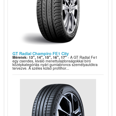
GT Radial Champiro FE1 City
Méretek: 13", 14", 15", 16", 17"
- A GT Radial Fe1
egy csendes, kiváló menettulajdonságokkal bíró
középkategóriás nyári gumiabroncs személyautókra
tervezve. A széles külső profilhor...