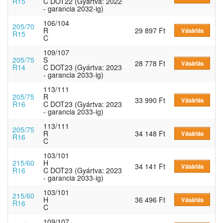
R15
C DOT22 (Gyártva: 2022
- garancia 2032-ig)
106/104
205/70
R
29 897 Ft
Vásárlás
R15
C
109/107
205/75
S
28 778 Ft
Vásárlás
R14
C DOT23 (Gyártva: 2023
- garancia 2033-ig)
113/111
205/75
R
33 990 Ft
Vásárlás
R16
C DOT23 (Gyártva: 2023
- garancia 2033-ig)
113/111
205/75
R
34 148 Ft
Vásárlás
R16
C
103/101
215/60
H
34 141 Ft
Vásárlás
R16
C DOT23 (Gyártva: 2023
- garancia 2033-ig)
103/101
215/60
H
36 496 Ft
Vásárlás
R16
C
109/107