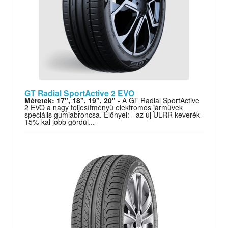
GT Radial SportActive 2 EVO
Méretek: 17", 18", 19", 20"
- A GT Radial SportActive
2 EVO a nagy teljesítményű elektromos járművek
speciális gumiabroncsa. Előnyei: - az új ULRR keverék
15%-kal jobb gördül...