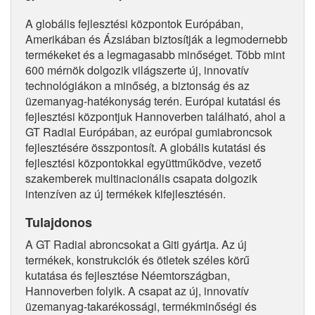
A globális fejlesztési központok Európában,
Amerikában és Ázsiában biztosítják a legmodernebb
termékeket és a legmagasabb minőséget. Több mint
600 mérnök dolgozik világszerte új, innovatív
technológiákon a minőség, a biztonság és az
üzemanyag-hatékonyság terén. Európai kutatási és
fejlesztési központjuk Hannoverben található, ahol a
GT Radial Európában, az európai gumiabroncsok
fejlesztésére összpontosít. A globális kutatási és
fejlesztési központokkal együttműködve, vezető
szakemberek multinacionális csapata dolgozik
intenzíven az új termékek kifejlesztésén.
Tulajdonos
A GT Radial abroncsokat a Giti gyártja. Az új
termékek, konstrukciók és ötletek széles körű
kutatása és fejlesztése Néemtországban,
Hannoverben folyik. A csapat az új, innovatív
üzemanyag-takarékossági, termékminőségi és