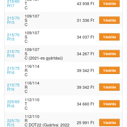
215/60
T
43 938 Ft
Vásárlás
R17
C
109/107
215/70
S
31 336 Ft
Vásárlás
R15
C
109/107
215/70
S
34 037 Ft
Vásárlás
R15
C
109/107
215/70
S
34 267 Ft
Vásárlás
R15
C (2021-es gyártású)
116/114
215/75
R
39 342 Ft
Vásárlás
R16
C
116/114
215/75
R
39 342 Ft
Vásárlás
R16
C
112/110
225/65
T
34 660 Ft
Vásárlás
R16
C
112/110
225/70
R
25 991 Ft
Vásárlás
R15
C DOT22 (Gyártva: 2022