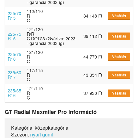
- garancia 2032-ig)
112/110
225/70
R
34 148 Ft
Vásárlás
R15
C
121/120
225/75
R/R
39 112 Ft
Vásárlás
R16
C DOT23 (Gyártva: 2023
- garancia 2033-ig)
121/120
225/75
R
44 779 Ft
Vásárlás
R16
C
117/115
235/60
R
43 354 Ft
Vásárlás
R17
C
121/119
235/65
R
37 930 Ft
Vásárlás
R16
C
GT Radial Maxmiler Pro információ
Kategória: középkategória
Szezon:
nyári gumi