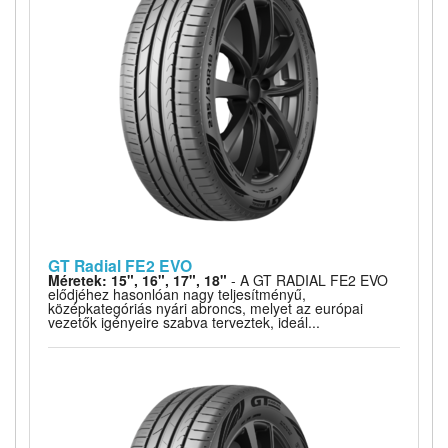
GT Radial FE2 EVO
Méretek: 15", 16", 17", 18"
- A GT RADIAL FE2 EVO
elődjéhez hasonlóan nagy teljesítményű,
középkategóriás nyári abroncs, melyet az európai
vezetők igényeire szabva terveztek, ideál...