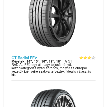
GT Radial FE2
Méretek: 14", 15", 16", 17", 18"
- A GT
RADIAL FE2 egy új, nagy teljesítményű,
középkategóriás nyári abroncs, melyet az európai
vezetők igényeire szabva terveztek, ideális választás
kis...