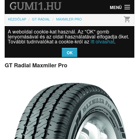
MENÜ
shopping_cart
KEZDŐLAP
GT RADIAL
MAXMILER PRO
Gumi
A weboldal cookie-kat használ. Az "OK" gomb
Felni
lenyomásával és az oldal használatával elfogadja őket.
További tudnivalókat a cookie-król az
itt olvashat
.
Információk
OK
Szolgáltatások
GT Radial Maxmiler Pro
Bejelentkezés