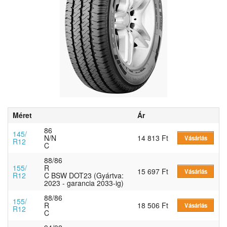
Méret
Ár
86
145/
N/N
14 813 Ft
Vásárlás
R12
C
88/86
155/
R
15 697 Ft
Vásárlás
R12
C BSW DOT23 (Gyártva:
2023 - garancia 2033-ig)
88/86
155/
R
18 506 Ft
Vásárlás
R12
C