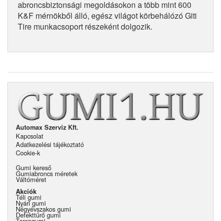
abroncsbiztonsági megoldásokon a több mint 600
K&F mérnökből álló, egész világot körbehálózó Giti
Tire munkacsoport részeként dolgozik.
Automax Szerviz Kft.
Kapcsolat
Adatkezelési tájékoztató
Cookie-k
Gumi kereső
Gumiabroncs méretek
Váltóméret
Akciók
Téli gumi
Nyári gumi
Négyévszakos gumi
Defekttűrő gumi
Terepgumi