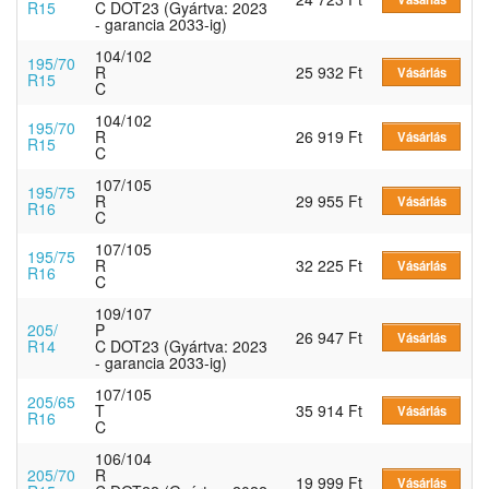
R15
C DOT23 (Gyártva: 2023
- garancia 2033-ig)
104/102
195/70
R
25 932 Ft
Vásárlás
R15
C
104/102
195/70
R
26 919 Ft
Vásárlás
R15
C
107/105
195/75
R
29 955 Ft
Vásárlás
R16
C
107/105
195/75
R
32 225 Ft
Vásárlás
R16
C
109/107
205/
P
26 947 Ft
Vásárlás
R14
C DOT23 (Gyártva: 2023
- garancia 2033-ig)
107/105
205/65
T
35 914 Ft
Vásárlás
R16
C
106/104
205/70
R
19 999 Ft
Vásárlás