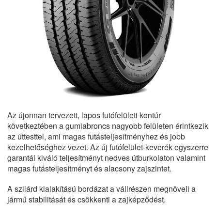
Az újonnan tervezett, lapos futófelületi kontúr
következtében a gumiabroncs nagyobb felületen érintkezik
az úttesttel, ami magas futásteljesítményhez és jobb
kezelhetőséghez vezet. Az új futófelület-keverék egyszerre
garantál kiváló teljesítményt nedves útburkolaton valamint
magas futásteljesítményt és alacsony zajszintet.
A szilárd kialakítású bordázat a vállrészen megnöveli a
jármű stabilitását és csökkenti a zajképződést.