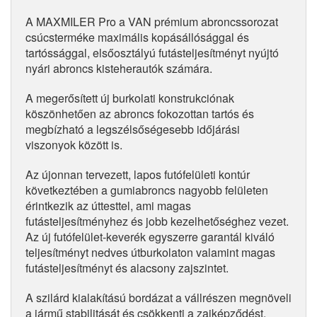
A MAXMILER Pro a VAN prémium abroncssorozat
csúcsterméke maximális kopásállósággal és
tartóssággal, elsőosztályú futásteljesítményt nyújtó
nyári abroncs kisteherautók számára.
A megerősített új burkolati konstrukciónak
köszönhetően az abroncs fokozottan tartós és
megbízható a legszélsőségesebb időjárási
viszonyok között is.
Az újonnan tervezett, lapos futófelületi kontúr
következtében a gumiabroncs nagyobb felületen
érintkezik az úttesttel, ami magas
futásteljesítményhez és jobb kezelhetőséghez vezet.
Az új futófelület-keverék egyszerre garantál kiváló
teljesítményt nedves útburkolaton valamint magas
futásteljesítményt és alacsony zajszintet.
A szilárd kialakítású bordázat a vállrészen megnöveli
a jármű stabilitását és csökkenti a zajképződést.