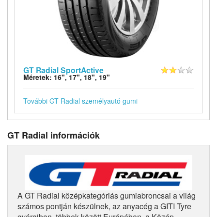
GT Radial SportActive
Méretek: 16", 17", 18", 19"
További GT Radial személyautó gumi
GT Radial információk
A GT Radial középkategóriás gumiabroncsai a világ
számos pontján készülnek, az anyacég a GITI Tyre
gyáraiban, többek között Európában, a Közép-