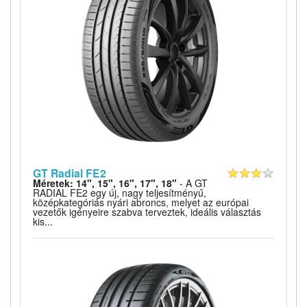
GT Radial FE2
Méretek: 14", 15", 16", 17", 18"
- A GT
RADIAL FE2 egy új, nagy teljesítményű,
középkategóriás nyári abroncs, melyet az európai
vezetők igényeire szabva terveztek, ideális választás
kis...