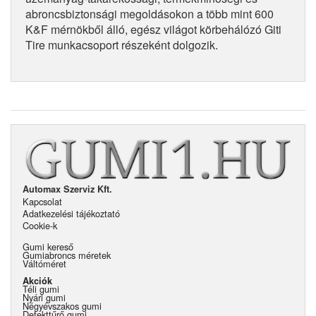
abroncsbiztonsági megoldásokon a több mint 600
K&F mérnökből álló, egész világot körbehálózó Giti
Tire munkacsoport részeként dolgozik.
Automax Szerviz Kft.
Kapcsolat
Adatkezelési tájékoztató
Cookie-k
Gumi kereső
Gumiabroncs méretek
Váltóméret
Akciók
Téli gumi
Nyári gumi
Négyévszakos gumi
Defekttűrő gumi