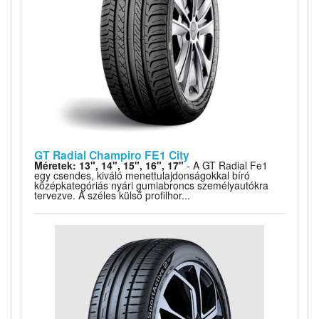
GT Radial Champiro FE1 City
Méretek: 13", 14", 15", 16", 17"
- A GT Radial Fe1
egy csendes, kiváló menettulajdonságokkal bíró
középkategóriás nyári gumiabroncs személyautókra
tervezve. A széles külső profilhor...