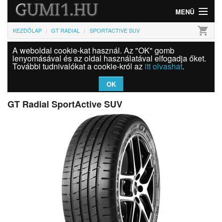
MENÜ
shopping_cart
KEZDŐLAP
GT RADIAL
SPORTACTIVE SUV
Gumi
A weboldal cookie-kat használ. Az "OK" gomb
Felni
lenyomásával és az oldal használatával elfogadja őket.
További tudnivalókat a cookie-król az
itt olvashat
.
Információk
OK
Szolgáltatások
GT Radial SportActive SUV
Bejelentkezés