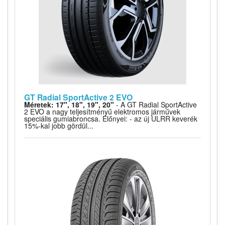
GT Radial SportActive 2 EVO
Méretek: 17", 18", 19", 20"
- A GT Radial SportActive
2 EVO a nagy teljesítményű elektromos járművek
speciális gumiabroncsa. Előnyei: - az új ULRR keverék
15%-kal jobb gördül...