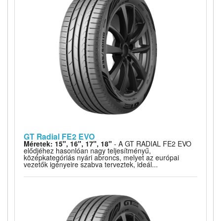
GT Radial FE2 EVO
Méretek: 15", 16", 17", 18"
- A GT RADIAL FE2 EVO
elődjéhez hasonlóan nagy teljesítményű,
középkategóriás nyári abroncs, melyet az európai
vezetők igényeire szabva terveztek, ideál...