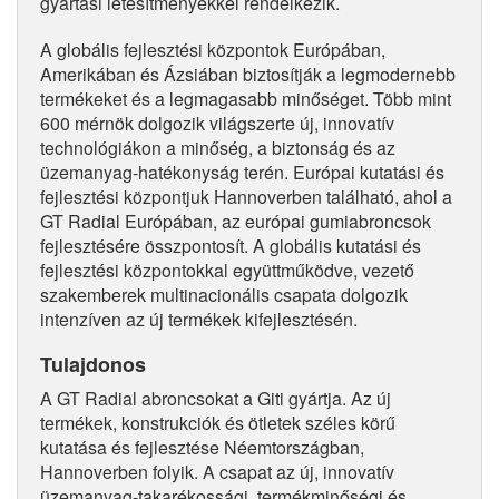
gyártási létesítményekkel rendelkezik.
A globális fejlesztési központok Európában,
Amerikában és Ázsiában biztosítják a legmodernebb
termékeket és a legmagasabb minőséget. Több mint
600 mérnök dolgozik világszerte új, innovatív
technológiákon a minőség, a biztonság és az
üzemanyag-hatékonyság terén. Európai kutatási és
fejlesztési központjuk Hannoverben található, ahol a
GT Radial Európában, az európai gumiabroncsok
fejlesztésére összpontosít. A globális kutatási és
fejlesztési központokkal együttműködve, vezető
szakemberek multinacionális csapata dolgozik
intenzíven az új termékek kifejlesztésén.
Tulajdonos
A GT Radial abroncsokat a Giti gyártja. Az új
termékek, konstrukciók és ötletek széles körű
kutatása és fejlesztése Néemtországban,
Hannoverben folyik. A csapat az új, innovatív
üzemanyag-takarékossági, termékminőségi és