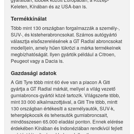
Keleten, Kínában és az USA-ban is.
Termékkínálat
Több mint 130 országban forgalmazzák a személy-,
SUV-, és kisteherabroncsokat. Számos autógyártó
választja elsőszerelésének a GT Radial abroncsokat
modelljein, amely hűen tükrözi a márka termékeinek
megbízhatóságát. Ilyen gyártók például a Citroen,
Peugeot vagy a Dacia is.
Gazdasági adatok
A Giti Tyre több mint 60 éve van a piacon A Giti
gyártja a GT Radial márkát, mellyel a világ vezető
gumiabroncs-gyártói közé tartozik. Világszerte több,
mint 33 000 alkalmazottjával, a Giti Tire több, mintt
130 országban értékesíti a személyautók, SUV-k,
tehergépkocsik és teherautók gumiabroncsait,
mindösszesen 65.000 eladási ponton. Ennek elérése
érdekében Kínában és Indonéziában rendkívül fejlett