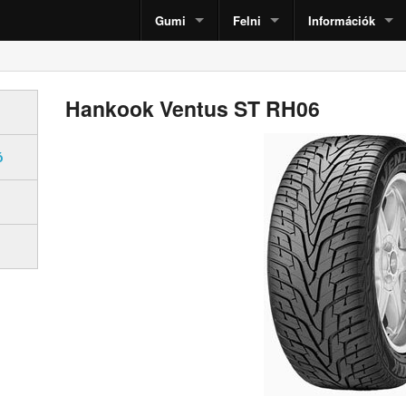
Gumi
Felni
Információk
Hankook Ventus ST RH06
ó