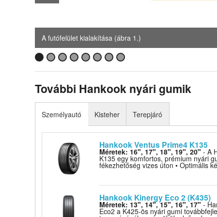
A futófelület kialakítása (ábra 1.)
További Hankook nyári gumik
Személyautó
Kisteher
Terepjáró
Hankook Ventus Prime4 K135
Méretek: 16", 17", 18", 19", 20"
- A 
K135 egy komfortos, prémium nyári gum
fékezhetőség vizes úton • Optimális ké
Hankook Kinergy Eco 2 (K435)
Méretek: 13", 14", 15", 16", 17"
- Ha
Eco2 a K425-ös nyári gumi továbbfejle