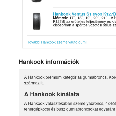
Hankook Ventus S1 evo3 K127B
Méretek: 17", 18", 19", 20", 21"
- A 
K127B) az erőteljes teljesítmény és ki
elsősorban a sportos vezetési stílus sz
További Hankook személyautó gumi
Hankook információk
A Hankook prémium kategóriás gumiabroncs, Kor
származik.
A Hankook kínálata
A Hankook választékában személyabroncs, 4x4/
tehergépkocsi és busz gumiabroncsokat egyaránt 