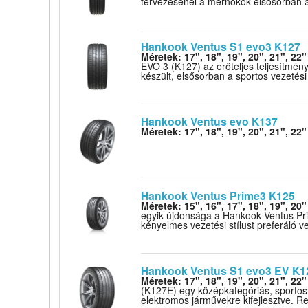
tervezésénél a mérnökök elsősorban 
Hankook Ventus S1 evo3 K127
Méretek: 17", 18", 19", 20", 21", 22"
EVO 3 (K127) az erőteljes teljesítmén
készült, elsősorban a sportos vezetési 
Hankook Ventus evo K137
Méretek: 17", 18", 19", 20", 21", 22"
Hankook Ventus Prime3 K125
Méretek: 15", 16", 17", 18", 19", 20"
egyik újdonsága a Hankook Ventus Pri
kényelmes vezetési stílust preferáló v
Hankook Ventus S1 evo3 EV K1
Méretek: 17", 18", 19", 20", 21", 22"
(K127E) egy középkategóriás, sportos 
elektromos járművekre kifejlesztve. Re