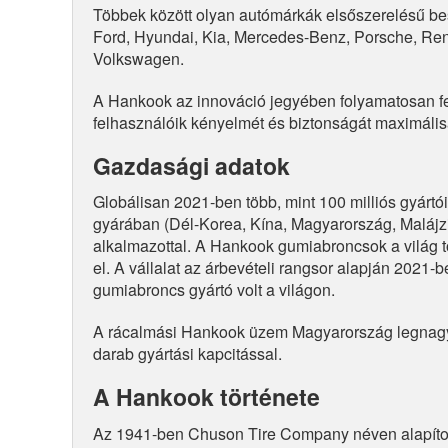
Többek között olyan autómárkák elsőszerelésű bes
Ford, Hyundai, Kia, Mercedes-Benz, Porsche, Ren
Volkswagen.
A Hankook az innováció jegyében folyamatosan fej
felhasználóik kényelmét és biztonságát maximális
Gazdasági adatok
Globálisan 2021-ben több, mint 100 milliós gyártói
gyárában (Dél-Korea, Kína, Magyarország, Malájzi
alkalmazottal. A Hankook gumiabroncsok a világ 
el. A vállalat az árbevételi rangsor alapján 2021-
gumiabroncs gyártó volt a világon.
A rácalmási Hankook üzem Magyarország legnagyo
darab gyártási kapcitással.
A Hankook története
Az 1941-ben Chuson Tire Company néven alapíto