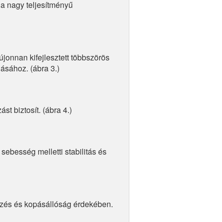
 a nagy teljesítményű
jonnan kifejlesztett többszörös
lásához. (ábra 3.)
st biztosít. (ábra 4.)
ebesség melletti stabilitás és
elzés és kopásállóság érdekében.