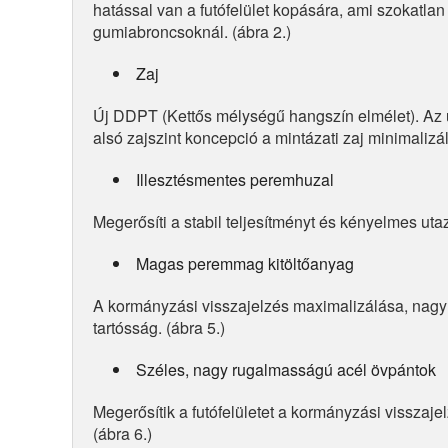
hatással van a futófelület kopására, ami szokatlan
gumiabroncsoknál. (ábra 2.)
Zaj
Új DDPT (Kettős mélységű hangszín elmélet). Az ú
alsó zajszint koncepció a mintázati zaj minimalizá
Illesztésmentes peremhuzal
Megerősíti a stabil teljesítményt és kényelmes utazá
Magas peremmag kitöltőanyag
A kormányzási visszajelzés maximalizálása, nagy s
tartósság. (ábra 5.)
Széles, nagy rugalmasságú acél övpántok
Megerősítik a futófelületet a kormányzási visszaj
(ábra 6.)