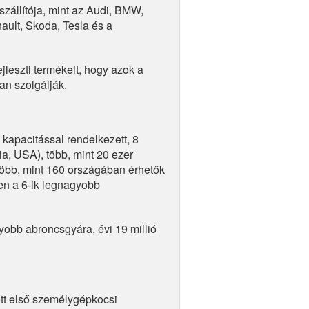
zállítója, mint az Audi, BMW,
ault, Skoda, Tesla és a
leszti termékeit, hogy azok a
an szolgálják.
 kapacitással rendelkezett, 8
a, USA), több, mint 20 ezer
több, mint 160 országában érhetők
ben a 6-ik legnagyobb
bb abroncsgyára, évi 19 millió
tt első személygépkocsi