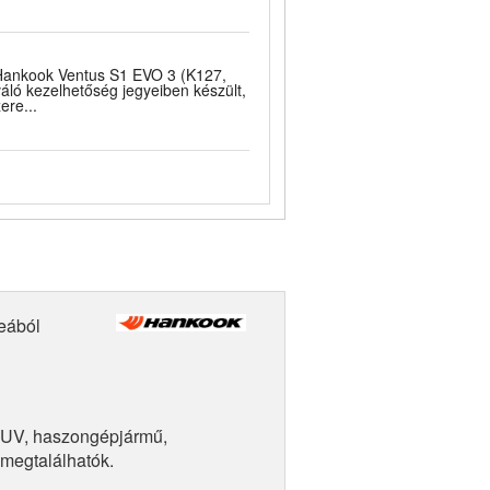
Hankook Ventus S1 EVO 3 (K127,
váló kezelhetőség jegyeiben készült,
ere...
eából
SUV, haszongépjármű,
megtalálhatók.