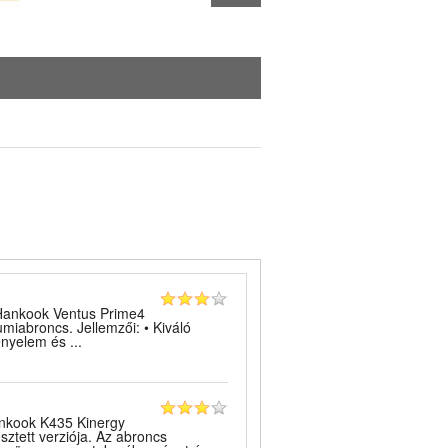
Futófelületi kopás (ábra 2.)
Hankook Ventus Prime4
iabroncs. Jellemzői: • Kiváló
nyelem és ...
nkook K435 Kinergy
sztett verziója. Az abroncs