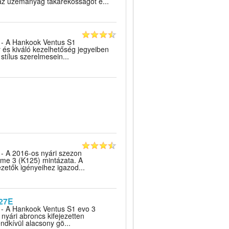
az üzemanyag takarékosságot é...
- A Hankook Ventus S1
y és kiváló kezelhetőség jegyeiben
stílus szerelmesein...
- A 2016-os nyári szezon
me 3 (K125) mintázata. A
ezetők igényeihez igazod...
27E
- A Hankook Ventus S1 evo 3
nyári abroncs kifejezetten
ndkívül alacsony gö...