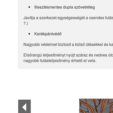
Illesztésmentes dupla szövetréteg
Javítja a szerkezet egységességét a csendes futá
7.)
Kerékpántvédő
Nagyobb védelmet biztosít a külső ütésekkel és k
Elsőrangú teljesítményt nyújt száraz és nedves út
nagyobb futásteljesítmény érhető el vele.
1
of
8