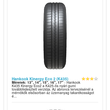
Hankook Kinergy Eco 2 (K435)
Méretek: 13", 14", 15", 16", 17"
- Hankook
K435 Kinergy Eco2 a K425-ös nyári gumi
továbbfejlesztett verziója. Az abroncs tervezésénél a
mérnökök elsősorban az üzemanyag takarékosságot
é...