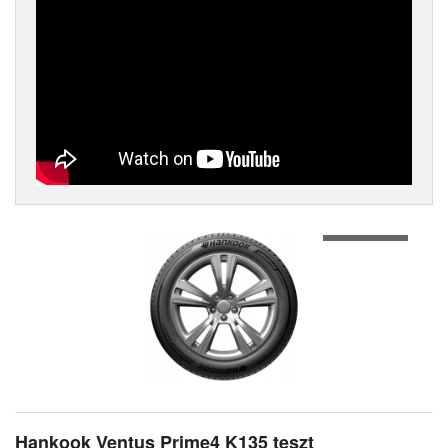
1
of
2
Hankook Ventus Prime4 K135 teszt