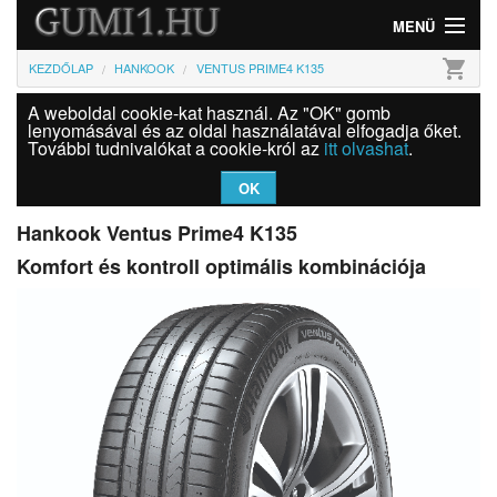
MENÜ
shopping_cart
KEZDŐLAP
HANKOOK
VENTUS PRIME4 K135
Gumi
A weboldal cookie-kat használ. Az "OK" gomb
Felni
lenyomásával és az oldal használatával elfogadja őket.
További tudnivalókat a cookie-król az
itt olvashat
.
Információk
OK
Szolgáltatások
Hankook Ventus Prime4 K135
Komfort és kontroll optimális kombinációja
Bejelentkezés