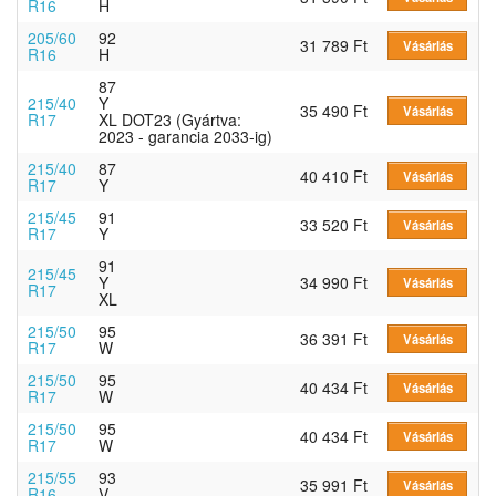
R16
H
205/60
92
31 789 Ft
Vásárlás
R16
H
87
215/40
Y
35 490 Ft
Vásárlás
R17
XL DOT23 (Gyártva:
2023 - garancia 2033-ig)
215/40
87
40 410 Ft
Vásárlás
R17
Y
215/45
91
33 520 Ft
Vásárlás
R17
Y
91
215/45
Y
34 990 Ft
Vásárlás
R17
XL
215/50
95
36 391 Ft
Vásárlás
R17
W
215/50
95
40 434 Ft
Vásárlás
R17
W
215/50
95
40 434 Ft
Vásárlás
R17
W
215/55
93
35 991 Ft
Vásárlás
R16
V