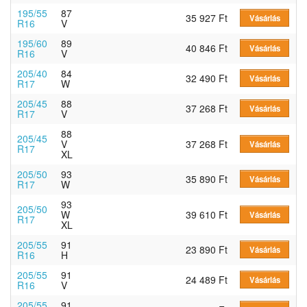
195/55
87
35 927 Ft
Vásárlás
R16
V
195/60
89
40 846 Ft
Vásárlás
R16
V
205/40
84
32 490 Ft
Vásárlás
R17
W
205/45
88
37 268 Ft
Vásárlás
R17
V
88
205/45
V
37 268 Ft
Vásárlás
R17
XL
205/50
93
35 890 Ft
Vásárlás
R17
W
93
205/50
W
39 610 Ft
Vásárlás
R17
XL
205/55
91
23 890 Ft
Vásárlás
R16
H
205/55
91
24 489 Ft
Vásárlás
R16
V
205/55
91