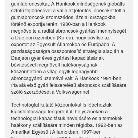
gumiabroncsokat. A Hankook minőségének globális
szintű fejlődésével a vállalat jelentős lépéseket tett a
gumiabroncsok szomszédos, ázsiai országokba
történő exportja terén. 1980-ban a Hankook
megnövelte a radiál abroncsok gyártási mennyiségét
a Daejeon üzemben (Korea), hogy bővítse az
exportot az Egyesült Államokba és Európába. A
gazdaságosságra összpontosító stratégia alapján a
Daejeon gyár éves gyártási kapacitásának
bővítésével megnövelt hatékonyságnak
köszönhetően a világ egyik legnagyobb
abroncsgyártó üzemévé vált. A Hankook 1991-ben
írta alá első gyári felszerelésű abroncsok szállítására
szóló szerződését a Volkswagennel.
Technológiai kutató központokat is létrehoztak
kulcsfontosságú tengerentúli helyszíneken a
technológiai kapacitásuk növelésére és a termékek
hatékony szállítására minden régióba. 1992-ben az
Amerikai Egyesült Államokban, 1997-ben