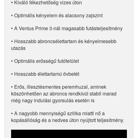
• Kiváló fékezhetőség vizes úton
• Optimális kényelem és alacsony zajszint
• A Ventus Prime 3-nál magasabb futásteljesítmény
• Hosszabb abroncsélettartam és kényelmesebb
utazás
• Optimális erősségű futófelület
• Hosszabb élettartamú övbetét
• Erős, illesztésmentes peremhuzal, aminek
köszönhetően az abroncs rendkívül stabil marad
még nagy indulási gyorsulás esetén is
• A nagyobb mennyiségű szilika miattl nő a
kopásállóság és a nedves úton nyújtott teljesítmény.