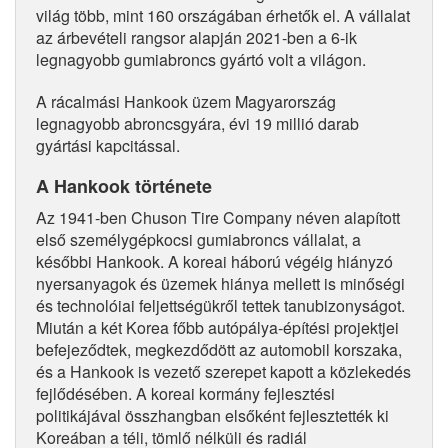
világ több, mint 160 országában érhetők el. A vállalat
az árbevételi rangsor alapján 2021-ben a 6-ik
legnagyobb gumiabroncs gyártó volt a világon.
A rácalmási Hankook üzem Magyarország
legnagyobb abroncsgyára, évi 19 millió darab
gyártási kapcitással.
A Hankook története
Az 1941-ben Chuson Tire Company néven alapított
első személygépkocsi gumiabroncs vállalat, a
későbbi Hankook. A koreai háború végéig hiányzó
nyersanyagok és üzemek hiánya mellett is minőségi
és technolóiai feljettségükről tettek tanubizonyságot.
Miután a két Korea főbb autópálya-építési projektjei
befejeződtek, megkezdődött az automobil korszaka,
és a Hankook is vezető szerepet kapott a közlekedés
fejlődésében. A koreai kormány fejlesztési
politikájával összhangban elsőként fejlesztették ki
Koreában a téli, tömlő nélküli és radiál