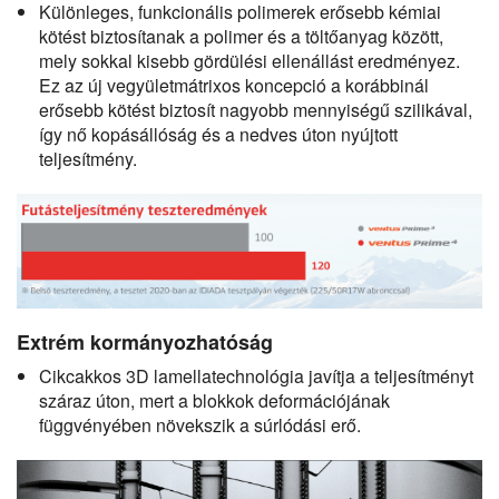
Különleges, funkcionális polimerek erősebb kémiai
kötést biztosítanak a polimer és a töltőanyag között,
mely sokkal kisebb gördülési ellenállást eredményez.
Ez az új vegyületmátrixos koncepció a korábbinál
erősebb kötést biztosít nagyobb mennyiségű szilikával,
így nő kopásállóság és a nedves úton nyújtott
teljesítmény.
Extrém kormányozhatóság
Cikcakkos 3D lamellatechnológia javítja a teljesítményt
száraz úton, mert a blokkok deformációjának
függvényében növekszik a súrlódási erő.