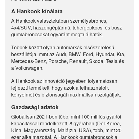
A Hankook kínálata
A Hankook választékában személyabroncs,
4x4/SUV, haszongépjármű, tehergépkocsi és busz
gumiabroncsokat egyaránt megtalálhatók.
Többek között olyan autómárkák elsőszerelésű
beszállítója, mint az Audi, BMW, Ford, Hyundai, Kia,
Mercedes-Benz, Porsche, Renault, Skoda, Tesla és
a Volkswagen.
A Hankook az innováció jegyében folyamatosan
fejleszti termékeit, hogy azok a felhasználóik
kényelmét és biztonságát maximálisan szolgálják.
Gazdasági adatok
Globálisan 2021-ben több, mint 100 milliós gyártói
kapacitással rendelkezett, 8 gyárában (Dél-Korea,
Kína, Magyarország, Malájzia, USA), több, mint 20
ezer alkalmazottal. A Hankook gumiabroncsok a