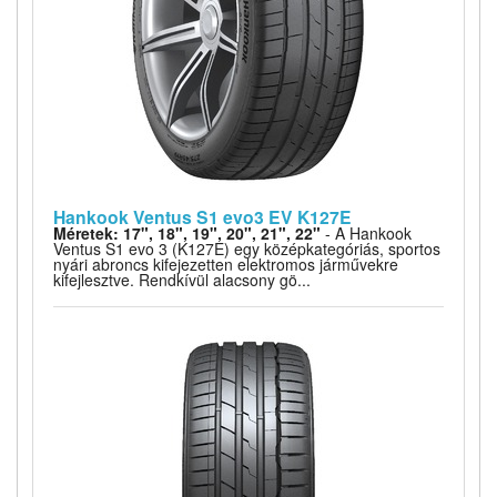
Hankook Ventus S1 evo3 EV K127E
Méretek: 17", 18", 19", 20", 21", 22"
- A Hankook
Ventus S1 evo 3 (K127E) egy középkategóriás, sportos
nyári abroncs kifejezetten elektromos járművekre
kifejlesztve. Rendkívül alacsony gö...