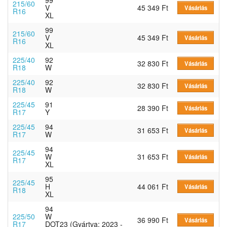
215/60
V
45 349 Ft
Vásárlás
R16
XL
99
215/60
V
45 349 Ft
Vásárlás
R16
XL
225/40
92
32 830 Ft
Vásárlás
R18
W
225/40
92
32 830 Ft
Vásárlás
R18
W
225/45
91
28 390 Ft
Vásárlás
R17
Y
225/45
94
31 653 Ft
Vásárlás
R17
W
94
225/45
W
31 653 Ft
Vásárlás
R17
XL
95
225/45
H
44 061 Ft
Vásárlás
R18
XL
94
225/50
W
36 990 Ft
Vásárlás
R17
DOT23 (Gyártva: 2023 -