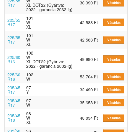
225/55
W
36 990 Ft
Vásárlás
R17
XL DOT22 (Gyártva:
2022 - garancia 2032-ig)
101
225/55
W
42 583 Ft
Vásárlás
R17
XL
101
225/55
W
42 583 Ft
Vásárlás
R17
XL
102
225/60
W
49 990 Ft
Vásárlás
R16
XL DOT22 (Gyártva:
2022 - garancia 2032-ig)
225/60
102
53 704 Ft
Vásárlás
R16
W
235/45
97
32 490 Ft
Vásárlás
R17
Y
235/45
97
35 653 Ft
Vásárlás
R17
W
98
235/45
W
48 834 Ft
Vásárlás
R18
XL
235/50
96