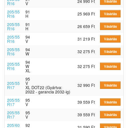
24 990 Ft
Vásárlás
R16
V
205/55
91
25 969 Ft
Vásárlás
R16
H
205/55
91
26 659 Ft
Vásárlás
R16
H
205/55
94
31 219 Ft
Vásárlás
R16
V
205/55
94
32 275 Ft
Vásárlás
R16
W
94
205/55
W
32 275 Ft
Vásárlás
R16
XL
95
205/55
V
32 990 Ft
Vásárlás
R17
XL DOT22 (Gyártva:
2022 - garancia 2032-ig)
205/55
95
39 559 Ft
Vásárlás
R17
V
205/55
95
39 559 Ft
Vásárlás
R17
V
205/60
92
31 590 Ft
Vásárlás