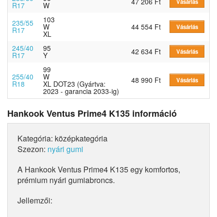
47 206 Ft
Vásárlás
R17
W
103
235/55
W
44 554 Ft
Vásárlás
R17
XL
245/40
95
42 634 Ft
Vásárlás
R17
Y
99
255/40
W
48 990 Ft
Vásárlás
R18
XL DOT23 (Gyártva:
2023 - garancia 2033-ig)
Hankook Ventus Prime4 K135 információ
Kategória: középkategória
Szezon:
nyári gumi
A Hankook Ventus Prime4 K135 egy komfortos,
prémium nyári gumiabroncs.
Jellemzői: