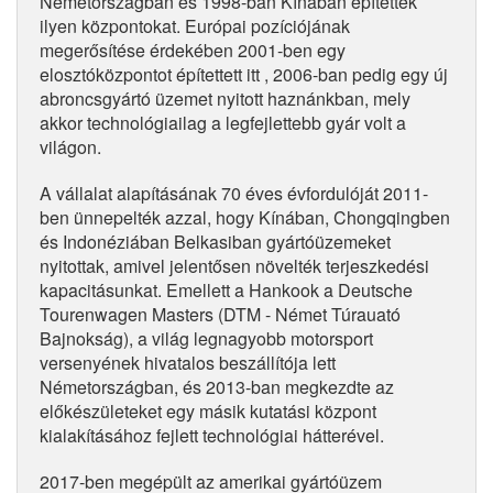
Németországban és 1998-ban Kínában építettek
ilyen központokat. Európai pozíciójának
megerősítése érdekében 2001-ben egy
elosztóközpontot építettett itt , 2006-ban pedig egy új
abroncsgyártó üzemet nyitott haznánkban, mely
akkor technológiailag a legfejlettebb gyár volt a
világon.
A vállalat alapításának 70 éves évfordulóját 2011-
ben ünnepelték azzal, hogy Kínában, Chongqingben
és Indonéziában Belkasiban gyártóüzemeket
nyitottak, amivel jelentősen növelték terjeszkedési
kapacitásunkat. Emellett a Hankook a Deutsche
Tourenwagen Masters (DTM - Német Túrauató
Bajnokság), a világ legnagyobb motorsport
versenyének hivatalos beszállítója lett
Németországban, és 2013-ban megkezdte az
előkészületeket egy másik kutatási központ
kialakításához fejlett technológiai hátterével.
2017-ben megépült az amerikai gyártóüzem