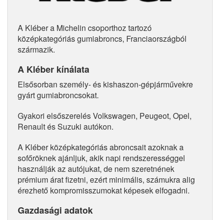
A Kléber a Michelin csoporthoz tartozó
középkategóriás gumiabroncs, Franciaországból
származik.
A Kléber kínálata
Elsősorban személy- és kishaszon-gépjárművekre
gyárt gumiabroncsokat.
Gyakori elsőszerelés Volkswagen, Peugeot, Opel,
Renault és Suzuki autókon.
A Kléber középkategóriás abroncsait azoknak a
sofőröknek ajánljuk, akik napi rendszerességgel
használják az autójukat, de nem szeretnének
prémium árat fizetni, ezért minimális, számukra alig
érezhető kompromisszumokat képesek elfogadni.
Gazdasági adatok