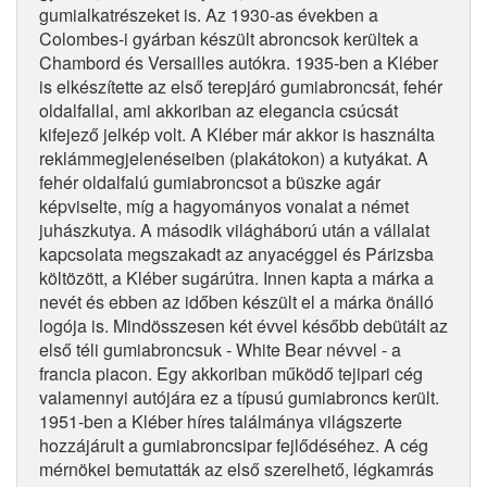
gumialkatrészeket is. Az 1930-as években a
Colombes-i gyárban készült abroncsok kerültek a
Chambord és Versailles autókra. 1935-ben a Kléber
is elkészítette az első terepjáró gumiabroncsát, fehér
oldalfallal, ami akkoriban az elegancia csúcsát
kifejező jelkép volt. A Kléber már akkor is használta
reklámmegjelenéseiben (plakátokon) a kutyákat. A
fehér oldalfalú gumiabroncsot a büszke agár
képviselte, míg a hagyományos vonalat a német
juhászkutya. A második világháború után a vállalat
kapcsolata megszakadt az anyacéggel és Párizsba
költözött, a Kléber sugárútra. Innen kapta a márka a
nevét és ebben az időben készült el a márka önálló
logója is. Mindösszesen két évvel később debütált az
első téli gumiabroncsuk - White Bear névvel - a
francia piacon. Egy akkoriban működő tejipari cég
valamennyi autójára ez a típusú gumiabroncs került.
1951-ben a Kléber híres találmánya világszerte
hozzájárult a gumiabroncsipar fejlődéséhez. A cég
mérnökei bemutatták az első szerelhető, légkamrás