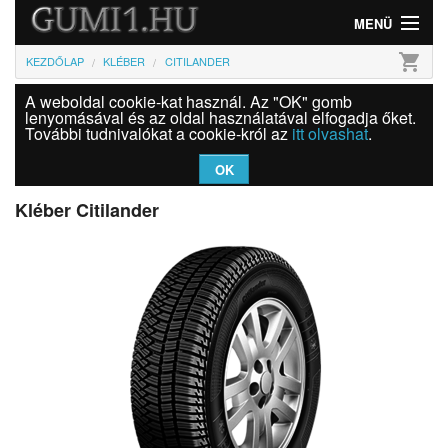
MENÜ
shopping_cart
KEZDŐLAP
KLÉBER
CITILANDER
Gumi
A weboldal cookie-kat használ. Az "OK" gomb
Felni
lenyomásával és az oldal használatával elfogadja őket.
További tudnivalókat a cookie-król az
itt olvashat
.
Információk
OK
Szolgáltatások
Kléber Citilander
Bejelentkezés