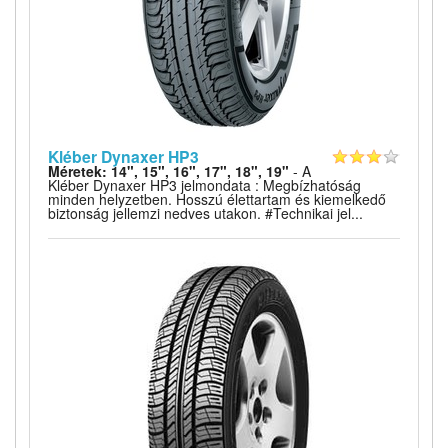
Kléber Dynaxer HP3
Méretek: 14", 15", 16", 17", 18", 19"
- A
Kléber Dynaxer HP3 jelmondata : Megbízhatóság
minden helyzetben. Hosszú élettartam és kiemelkedő
biztonság jellemzi nedves utakon. #Technikai jel...