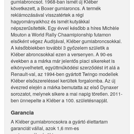
gumiabroncsot. 1968-ban ismét új Kléber
következett, a Boxer gumiaroncs. A termék
reklámozásával visszatértek a régi
hagyományaikhoz és ismét kutyákkal
népszerűsítették. Egy évvel később a híres Michèle
Mouton a World Rally Chaamipionship futamon
elsőként végez Audijával, Kléber gumiabroncsokkal.
A későbbiekben további 3 győzelem születik a
Kléber abroncsokkal ezen a versenyen. A 90-es
években a a márka már jelentős piaci sikereket is
elkönyvelhetett, együttműködési szerződést írt alá a
Renault-val, az 1994-ben gyártott Twingo modellek
Kléber elsőszereléssel kerültek forgalomba. Az új
évezred elején a márka bemutatta az első Dynaxer
sorozatot, melynek sikere a mai napig töretlen. 2011-
ben ünnepelte a Kléber a 100. születésnapját.
Garancia
A Kléber gumiabroncsokra a gyártó élettartam
garanciát vállal, azok 1,6 mm-es