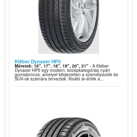
Kléber Dynaxer HP5
Méretek: 16", 17", 18", 19", 20", 21"
- A Kléber
Dynaxer HP5 egy modern, középkategóriás nyári
gumiabroncs, amelyet kifejezetten a személyautók és
SUV-ok számára terveztek. Kiváló ár-érték a...