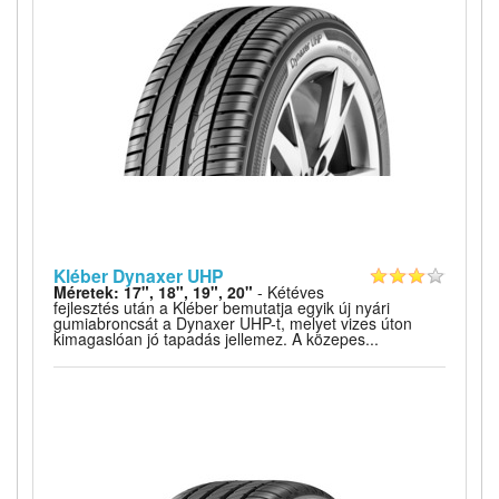
Kléber Dynaxer UHP
Méretek: 17", 18", 19", 20"
- Kétéves
fejlesztés után a Kléber bemutatja egyik új nyári
gumiabroncsát a Dynaxer UHP-t, melyet vizes úton
kimagaslóan jó tapadás jellemez. A közepes...