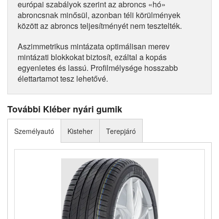
európai szabályok szerint az abroncs «hó»
abroncsnak minősül, azonban téli körülmények
között az abroncs teljesítményét nem tesztelték.
Aszimmetrikus mintázata optimálisan merev
mintázati blokkokat biztosít, ezáltal a kopás
egyenletes és lassú. Profilmélysége hosszabb
élettartamot tesz lehetővé.
További Kléber nyári gumik
Személyautó
Kisteher
Terepjáró