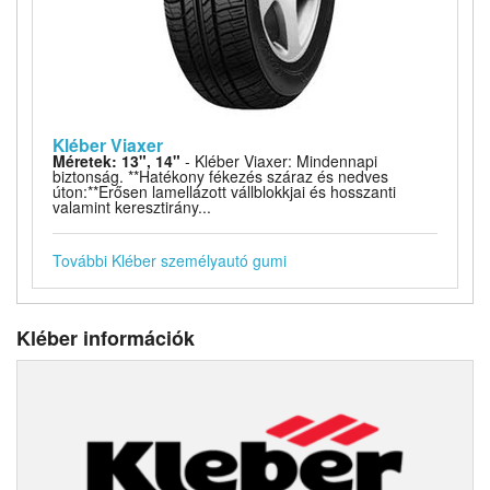
Kléber Viaxer
Méretek: 13", 14"
- Kléber Viaxer: Mindennapi
biztonság. **Hatékony fékezés száraz és nedves
úton:**Erősen lamellázott vállblokkjai és hosszanti
valamint keresztirány...
További Kléber személyautó gumi
Kléber információk