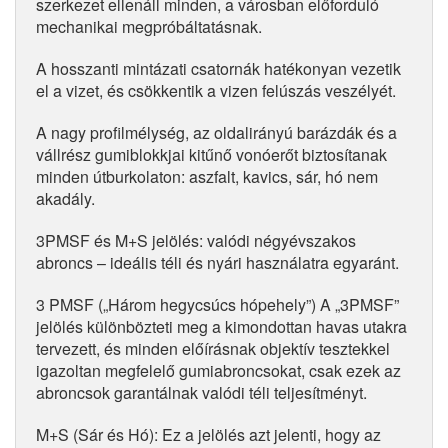
szerkezet ellenáll minden, a városban előforduló
mechanikai megpróbáltatásnak.
A hosszanti mintázati csatornák hatékonyan vezetik
el a vizet, és csökkentik a vizen felúszás veszélyét.
A nagy profilmélység, az oldalirányú barázdák és a
vállrész gumiblokkjai kitűnő vonóerőt biztosítanak
minden útburkolaton: aszfalt, kavics, sár, hó nem
akadály.
3PMSF és M+S jelölés: valódi négyévszakos
abroncs – ideális téli és nyári használatra egyaránt.
3 PMSF („Három hegycsúcs hópehely”) A „3PMSF”
jelölés különbözteti meg a kimondottan havas utakra
tervezett, és minden előírásnak objektív tesztekkel
igazoltan megfelelő gumiabroncsokat, csak ezek az
abroncsok garantálnak valódi téli teljesítményt.
M+S (Sár és Hó): Ez a jelölés azt jelenti, hogy az