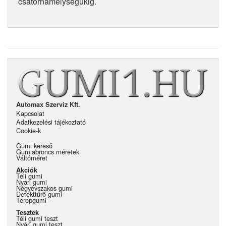
csatornamélységükig.
Automax Szerviz Kft.
Kapcsolat
Adatkezelési tájékoztató
Cookie-k
Gumi kereső
Gumiabroncs méretek
Váltóméret
Akciók
Téli gumi
Nyári gumi
Négyévszakos gumi
Defekttűrő gumi
Terepgumi
Tesztek
Téli gumi teszt
Nyári gumi teszt