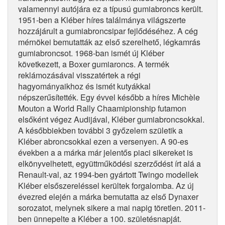
valamennyi autójára ez a típusú gumiabroncs került.
1951-ben a Kléber híres találmánya világszerte
hozzájárult a gumiabroncsipar fejlődéséhez. A cég
mérnökei bemutatták az első szerelhető, légkamrás
gumiabroncsot. 1968-ban ismét új Kléber
következett, a Boxer gumiaroncs. A termék
reklámozásával visszatértek a régi
hagyományaikhoz és ismét kutyákkal
népszerűsítették. Egy évvel később a híres Michèle
Mouton a World Rally Chaamipionship futamon
elsőként végez Audijával, Kléber gumiabroncsokkal.
A későbbiekben további 3 győzelem születik a
Kléber abroncsokkal ezen a versenyen. A 90-es
években a a márka már jelentős piaci sikereket is
elkönyvelhetett, együttműködési szerződést írt alá a
Renault-val, az 1994-ben gyártott Twingo modellek
Kléber elsőszereléssel kerültek forgalomba. Az új
évezred elején a márka bemutatta az első Dynaxer
sorozatot, melynek sikere a mai napig töretlen. 2011-
ben ünnepelte a Kléber a 100. születésnapját.