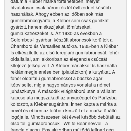
dátum a Kléber márka történetében, melyet
hivatalosan csak három és fél évtizeddel később
használtak. Ahogy ebben az időben sok más
gumiabroncsgyártó, a Kléber sem csak gumikat
gyártott, hanem ékszíjakat, tömítéseket,
gumialkatrészeket is. Az 1930-as években a
Colombes-i gyárban készült abroncsok kerültek a
Chambord és Versailles autókra. 1935-ben a Kléber
is elkészítette az első terepjáró gumiabroncsát, fehér
oldalfallal, ami akkoriban az elegancia csúcsát
kifejező jelkép volt. A Kléber már akkor is használta
reklámmegjelenéseiben (plakátokon) a kutyákat. A
fehér oldalfalú gumiabroncsot a büszke agár
képviselte, míg a hagyományos vonalat a német
juhászkutya. A második világháború után a vállalat
kapcsolata megszakadt az anyacéggel és Párizsba
költözött, a Kléber sugárútra. Innen kapta a márka a
nevét és ebben az időben készült el a márka önálló
logója is. Mindösszesen két évvel később debütált az
első téli gumiabroncsuk - White Bear névvel - a
francia piacon. Egy akkoriban működő tejipari cég