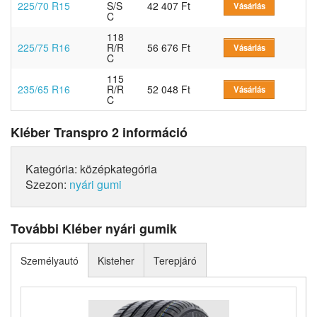
225/70 R15
S/S
42 407 Ft
Vásárlás
C
118
225/75 R16
R/R
56 676 Ft
Vásárlás
C
115
235/65 R16
R/R
52 048 Ft
Vásárlás
C
Kléber Transpro 2 információ
Kategória: középkategória
Szezon:
nyári gumi
További Kléber nyári gumik
Személyautó
Kisteher
Terepjáró