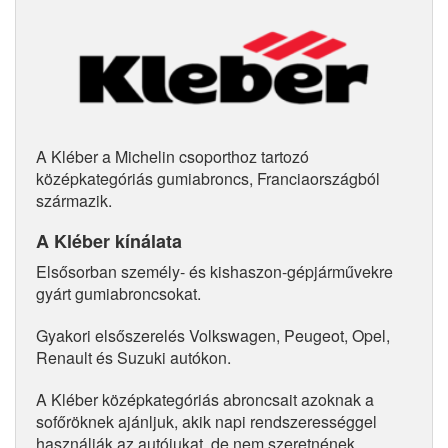
A Kléber a Michelin csoporthoz tartozó
középkategóriás gumiabroncs, Franciaországból
származik.
A Kléber kínálata
Elsősorban személy- és kishaszon-gépjárművekre
gyárt gumiabroncsokat.
Gyakori elsőszerelés Volkswagen, Peugeot, Opel,
Renault és Suzuki autókon.
A Kléber középkategóriás abroncsait azoknak a
sofőröknek ajánljuk, akik napi rendszerességgel
használják az autójukat, de nem szeretnének