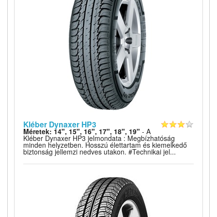
Kléber Dynaxer HP3
Méretek: 14", 15", 16", 17", 18", 19"
- A
Kléber Dynaxer HP3 jelmondata : Megbízhatóság
minden helyzetben. Hosszú élettartam és kiemelkedő
biztonság jellemzi nedves utakon. #Technikai jel...