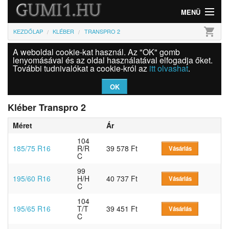
MENÜ
shopping_cart
KEZDŐLAP
KLÉBER
TRANSPRO 2
Gumi
A weboldal cookie-kat használ. Az "OK" gomb
Felni
lenyomásával és az oldal használatával elfogadja őket.
További tudnivalókat a cookie-król az
itt olvashat
.
Információk
OK
Szolgáltatások
Kléber Transpro 2
Méret
Ár
Bejelentkezés
104
185/75 R16
R/R
39 578 Ft
Vásárlás
C
99
195/60 R16
H/H
40 737 Ft
Vásárlás
C
104
195/65 R16
T/T
39 451 Ft
Vásárlás
C