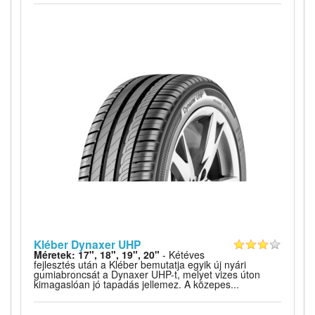
Kléber Dynaxer UHP
Méretek: 17", 18", 19", 20"
- Kétéves
fejlesztés után a Kléber bemutatja egyik új nyári
gumiabroncsát a Dynaxer UHP-t, melyet vizes úton
kimagaslóan jó tapadás jellemez. A közepes...