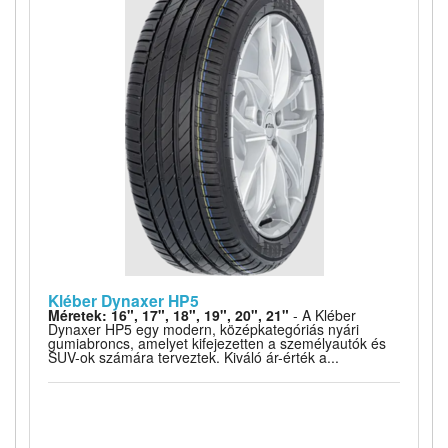
Kléber Dynaxer HP5
Méretek: 16", 17", 18", 19", 20", 21"
- A Kléber
Dynaxer HP5 egy modern, középkategóriás nyári
gumiabroncs, amelyet kifejezetten a személyautók és
SUV-ok számára terveztek. Kiváló ár-érték a...